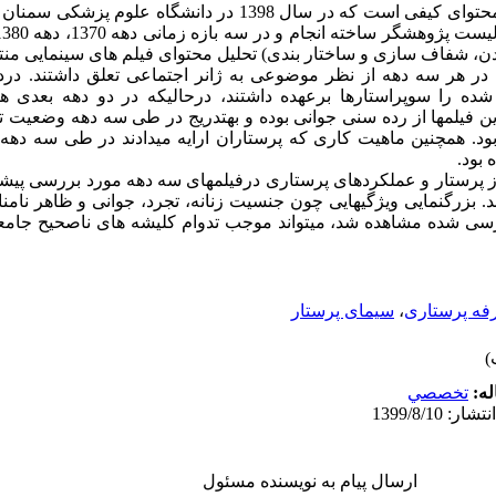
ن، شفاف سازی و ساختار بندی) تحلیل محتوای فیلم های سینمایی م
 در هر سه دهه از نظر موضوعی به ژانر اجتماعی تعلق داشتند. درد
ه را سوپراستارها برعهده داشتند، در­حالی­که در دو دهه بعدی هی
این فیلمها از رده سنی جوانی بوده و به­تدریج در طی سه دهه وضعیت ت
ود. همچنین ماهیت کاری که پرستاران ارایه می­دادند در طی سه ده
بود.
از پرستار و عملکردهای پرستاری درفیلمهای سه دهه مورد بررسی پی
. بزرگنمایی ویژگی­هایی چون جنسیت زنانه، تجرد، جوانی و ظاهر نامن
رسی­ شده مشاهده شد، می­تواند موجب تدوام کلیشه­ های ناصحیح جامع
فه پرستاری
،
سیمای پرستار
له:
تخصصي
ارسال پیام به نویسنده مسئول