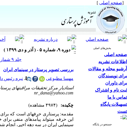
[
صفحه اصلی
]
بخش‌های اصلی
دوره ۹، شماره ۵ - ( آذر و دی ۱۳۹۹ )
صفحه اصلی
جلد ۹ شماره ۵ صفحات ۱۹-۱۱
اطلاعات نشریه
آرشیو مجله و مقالات
بررسی تصویر پرستار در سینمای ایران
برای نویسندگان
مهسا مطبوعی
،
نیره رئیس دان
برای داوران
استادیار مرکز تحقیقات مراقبتهای پرستا
ثبت نام و اشتراک
nr_dana@yahoo.com
تماس با ما
تسهیلات پایگاه
چکیده:
(۴۹۷۴ مشاهده)
تست
مقدمه: پرستاری حرفه­ای است که برای رشد
این حرفه می­تواند پی­آمدهای منفی برای 
سینمایی ایران در سه دهه اخیر، انجام ش
جستجو در پایگاه