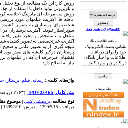
روش سه مرحله ای مایرینگ (خلاصه کرد
یافته ها: اکثریت فیلمهای مورد بررسی
شخصیت­های پرستاری به تصویر کشیده شد
جستجوی پیشرفته
سوپراستار نبودند. اکثریت پرستاران در 
متاهل به نامشخص و مجرد تغییر یافته ب
اکثریت غیر­تخصصی به تصویر کشیده شده 
دریافت اطلاعات پایگاه
نشانی پست الکترونیک
نتیجه گیری: ارایه تصویر علمی و صحیح 
خود را برای دریافت
پرستاران درگیر کلیشه های نقش بوده اند
اطلاعات و اخبار پایگاه،
نقش­های غیرحرفه­ ای که در فیلمهای بر
در کادر زیر وارد کنید.
نیاز به اصلاح دارد.
واژه‌های کلیدی:
رسانه
،
فیلم
،
پرستار
،
حر
نمایه پرستاری
متن کامل
[PDF 239 kb]
(۲۱۶۳ دریافت)
نوع مطالعه:
پژوهشی-کمی
|
موضوع مقا
دریافت: 1399/5/15 | پذیرش: 1399/8/10 | انتشار: 1399/8/10