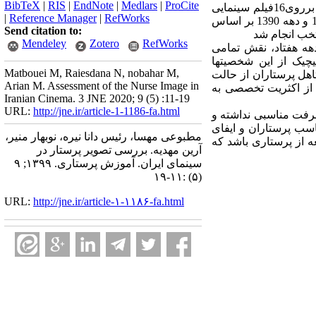
BibTeX
|
RIS
|
EndNote
|
Medlars
|
ProCite
روش کار: این یک مطالعه از نوع تحلیل محتوای کیفی است که در سال 1398 در دانشگاه علوم پزشکی سمنان برروی16فیلم سینمایی
|
Reference Manager
|
RefWorks
و تلویزیونی تولید داخل با استفاده از چک‌لیست پژوهشگر ساخته انجام و در سه بازه زمانی دهه 1370، دهه 1380 و دهه 1390 بر اساس
Send citation to:
نتخب انجام شد
Mendeley
Zotero
RefWorks
هه هفتاد، نقش تمامی
چیک از این شخصیت­ها
Matbouei M, Raiesdana N, nobahar M,
اهل پرستاران از حالت
Arian M. Assessment of the Nurse Image in
ه از اکثریت تخصصی به
Iranian Cinema. 3 JNE 2020; 9 (5) :11-19
URL:
http://jne.ir/article-1-1186-fa.html
شرفت مناسبی نداشته و
اسب پرستاران و ایفای
مطبوعی مهسا، رئیس دانا نیره، نوبهار منیر،
ه از پرستاری باشد که
آرین مهدیه. بررسی تصویر پرستار در
سینمای ایران. آموزش پرستاری. ۱۳۹۹; ۹
(۵) :۱۱-۱۹
URL:
http://jne.ir/article-۱-۱۱۸۶-fa.html