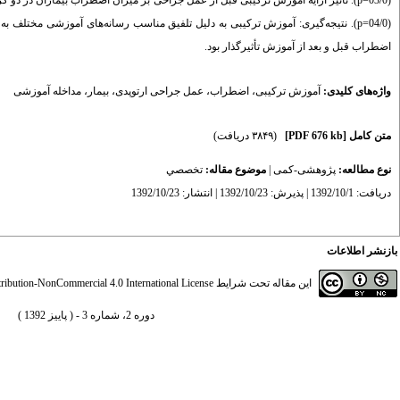
(03/0=p). تأثیر ارایه آموزش ترکیبی قبل از عمل جراحی بر میزان اضطراب بیماران در د
(04/0=p). نتیجه‌گیری: آموزش ترکیبی به دلیل تلفیق مناسب رسانه‌های آموزشی مختلف
اضطراب قبل و بعد از آموزش تأثیرگذار بود.
واژه‌های کلیدی:
آموزش ترکیبی
،
اضطراب
،
عمل جراحی ارتوپدی
،
بیمار
،
مداخله آموزشی
متن کامل
[PDF 676 kb]
(۳۸۴۹ دریافت)
نوع مطالعه:
پژوهشی-کمی
|
موضوع مقاله:
تخصصي
دریافت: 1392/10/1 | پذیرش: 1392/10/23 | انتشار: 1392/10/23
بازنشر اطلاعات
این مقاله تحت شرایط
ibution-NonCommercial 4.0 International License
دوره 2، شماره 3 - ( پاییز 1392 )