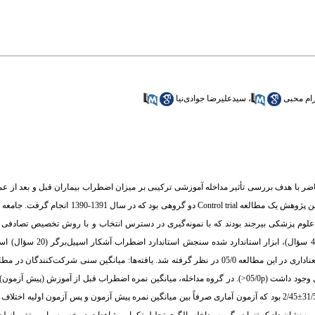
ام محبی
،
سیدعلیرضا جوادی‌نیا
با هدف بررسی تأثیر مداخله آموزشی ترکیبی بر میزان اضطراب بیماران قبل و بعد از عم
 علوم پزشکی بیرجند بودند که با نمونه‌گیری در دسترس انتخاب و با روش تخصیص تصادفی د
مقایسه وارد شدند. در این مطالعه از پرسشنامه‌ای شامل دو بخش ا
بود. میزان اضطراب اختلاف آماری معناداری بین دو گروه مداخله و کنترل در پس آزمون اول وجود داشت (05/0p<). در گروه مداخله، میانگین نمره اضطراب ق
(پس آزمون اولیه) و هنگام ترخیص (پس آزمون ثانویه) به ترتیب 23/6±78/45، 76/6±18/45 و 31/5±2/45 بود که آزمون آماری صرفاً بین میانگین نمره پیش آزمون و پس آ