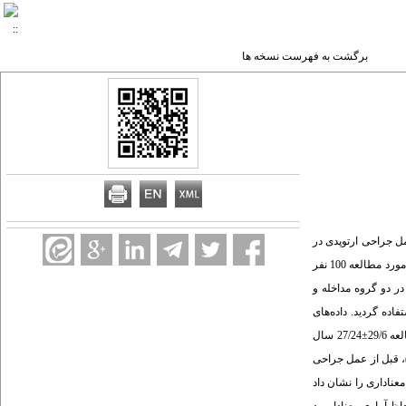
برگشت به فهرست نسخه ها
ل جراحی ارتوپدی در
بیماران بستری در بخش ارتوپدی بیمارستان امام رضا (ع) شهر بیرجند انجام گردید. روش: این پژوهش یک مطالعه Control trial دو گروهی بود که در سال 1391-1390 انجام گرفت. جامعه مورد مطالعه 100 نفر
ر دو گروه مداخله و
طلاعات دموگرافیک (4 سؤال)، ابزار استاندارد شده سنجش استاندارد اضطراب آشکار اسپیل‌برگر (20 سؤال) استفاده گردید. داده‌های
جمع‌آوری شده با استفاده از نرم‌افزار SPSS v.18 مورد تجزیه و تحلیل قرار گرفت. سطح معناداری در این مطالعه 05/0 در نظر گرفته شد. یافته‌ها: میانگین سنی شرکت‌کنندگان در مطالعه 29/6±27/24 سال
بل از آموزش (پیش آزمون)، قبل از عمل جراحی
زمون اولیه اختلاف معناداری را نشان داد