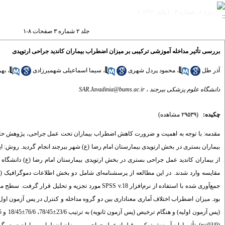
دوره ۲، شماره ۳ - ( پاییز ۱۳۹۲ )
جلد ۲ شماره ۳ صفحات ۸-۱
بررسی تأثیر مداخله آموزشی ترکیبی بر میزان اضطراب بیماران کاندید جراحی ارتوپدی
آذر طل
،
محمود پردل شهری
،
سیما اسماعیلی شهمیرزادی
،
بهر
دانشگاه علوم پزشکی بیرجند ،
SAR.Javadinia@bums.ac.ir
چکیده:
(۲۹۵۳۹ مشاهده)
مقدمه: با توجه به اهمیت و ضرورت کاهش اضطراب بیماران تحت عمل جراحی، پژوهش حاضر 
از بیماران کاندید عمل جراحی بستری در بخش ارتوپدی بیمارستان امام رضا (ع) دانشگاه