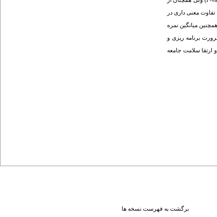
عملکرد دانش آموزان، یک ماه پس از آموزش نسبت به بلافاصله پس از آموزش کاهش یافت (به ترتیب نمرات آگاهی76% در مقابل 87%، نمرات عملکرد 87% در مقابل 93% و 001/0>P-value) ولی همچنان از
معنی داری بیشتر بود (به ترتیب نمرات آگاهی76% در مقابل 28%، نمرات عملکرد 87% در مقابل 9% و 001/0>P-value). اگر چه تفاوت معنی داری در
P-va). همچنین میانگین نمره
P-). نتیجه گیری: یافته های این مطالعه بر ضرورت برنامه ریزی و
 ارتقا سلامت جامعه
برگشت به فهرست نسخه ها