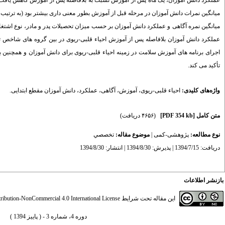
میانگین نمره آگاهی و عملکرد دانش آموزان بر حسب میزان تحصیلات پدر و مادر، نوع اشتغال
اجرای برنامه های آموزش سلامت در زمینه احیاء قلبی-ریوی برای دانش آموزان و همچنی
تأکید می کند.
واژه‌های کلیدی:
احیاء قلبی-ریوی
،
آموزش
،
آگاهی
،
عملکرد
،
دانش آموزان مقطع ابتدایی.
متن کامل
[PDF 354 kb]
(۴۶۵۶ دریافت)
نوع مطالعه:
پژوهشی-کمی
|
موضوع مقاله:
تخصصي
دریافت: 1394/7/15 | پذیرش: 1394/8/30 | انتشار: 1394/8/30
بازنشر اطلاعات
این مقاله تحت شرایط
ibution-NonCommercial 4.0 International License
دوره 4، شماره 3 - ( پاییز 1394 )