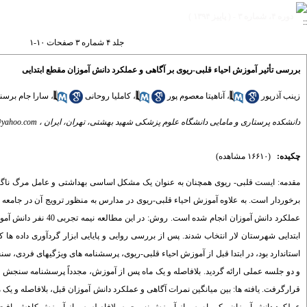
دوره ۴، شماره ۳ - ( پاییز ۱۳۹۴ )
جلد ۴ شماره ۳ صفحات ۱۰-۱
بررسی تأثیر آموزش احیاء قلبی-ریوی بر آگاهی و عملکرد دانش آموزان مقطع ابتدایی
زینب آذرپور
،
آناهیتا معصوم پور
،
کاملیا روحانی
،
سارا جام برسن
دانشکده پرستاری و مامایی دانشگاه علوم پزشکی شهید بهشتی، تهران، ایران ،
@yahoo.com
چکیده:
(۱۶۶۱۰ مشاهده)
مقدمه: ایست قلبی- ریوی همچنان به عنوان یک مشکل اساسی بهداشتی و عامل مرگ ناگهان
برخوردار است. به علاوه آموزش احیاء قلبی-ریوی در مدارس به منظور ترویج آن در جامعه ب
ابتدایی شهرستان لار انتخاب شدند. پس از بررسی روایی و پایایی ابزار گردآوری داده
استاندارد بود، در ابتدا قبل از آموزش احیاء قلبی-ریوی، پرسشنامه های ویژگیهای فرد