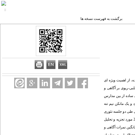
برگشت به فهرست نسخه ها
، از اهمیت ویژه ای
لبی-ریوی بر آگاهی و
م ابتدایی در سال تحصیلی93-1392 به تساوی و به روش تصادفی ساده از بین مدارس
و یک مانکن نیم تنه
ی طی دو جلسه تئوری
و دو جلسه عملی ارائه گردید. بلافاصله و یک ماه پس از آموزش، مجدداً پرسشنامه سنجش میزان آگاهی و چک لیست تکمیل گردید. سپس داده ها با استفاده از نرم افزار SPSS نسخه 22 مورد تجزیه و تحلیل
ن نمرات آگاهی و عملکرد دانش آموزان قبل، بلافاصله و یک ماه پس از آموزش احیاء قلبی-ریوی تفاوت آماری معنی داری مشاهده شد (001/0>P-value). میانگین نمرات آگاهی و