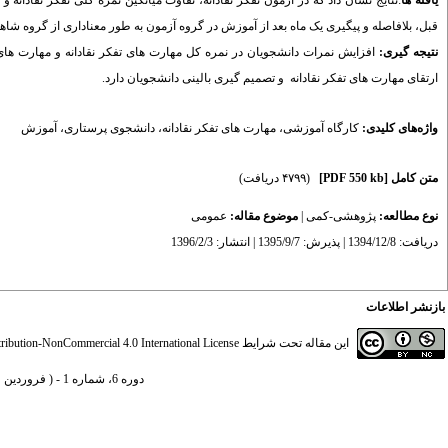
یافته
ها
:نتایج نشان داد که در آزمون تفکر نقادانه، تفاوت میانگین نمره کلی تفکر نقادانه 
قبل، بلافاصله و پیگیری یک ماه بعد از آموزش در گروه آزمون به طور معناداری از گروه شاهد ب
نتیجه
گیری:
افزایش نمرات دانشجویان در نمره کل مهارت های تفکر نقادانه و مهارت های 
ارتقای مهارت های تفکر نقادانه و تصمیم گیری بالینی دانشجویان دارد.
واژه‌های کلیدی:
کارگاه آموزشی
،
مهارت های تفکر نقادانه
،
دانشجوی پرستاری
،
آموزش
متن کامل
[PDF 550 kb]
(۴۷۹۹ دریافت)
نوع مطالعه:
پژوهشی-کمی
|
موضوع مقاله:
عمومى
دریافت: 1394/12/8 | پذیرش: 1395/9/7 | انتشار: 1396/2/3
بازنشر اطلاعات
این مقاله تحت شرایط
ibution-NonCommercial 4.0 International License
دوره 6، شماره 1 - ( فروردین و اردیبهشت 1396 )