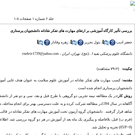
دوره ۶، شماره ۱ - ( فروردین و اردیبهشت ۱۳۹۶ )
جلد ۶ شماره ۱ صفحات ۸-۱
بررسی تأثیر کارگاه آموزشی بر ارتقای مهارت های تفکر نقادانه دانشجویان پرستاری
جعفر ادیب
،
بتول نحریر
،
زهره وفادار
دانشگاه علوم پزشکی بقیه ا...(عج)، تهران، ایران ،
rnehrir1739@yahoo.com
چکیده:
(۷۹۱۲ مشاهده)
مقدمه
:
کسب مهارت های تفکر نقادانه در آموزش علوم سلامت به عنوان هدف غایی آموزش ب
دانشجویان پرستاری انجام شده است .
روش
کار:
آگاهانه در سال 1394در مطالعه شرکت کرده و به علت دسترسی بهتر برای انجا
(فرم ب) قبل، بلافاصله و پیگیری یک ماه بعد از آموزش در هر دو گروه بررسی شد. اطلاعا
(
P>0
/05) تجزیه و تحلیل شد.