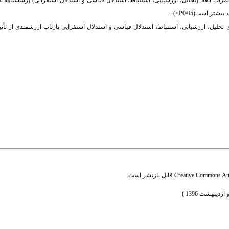
و نمرات ابعاد (تحلیل، ارزشیابی، استنباط، استدلال قیاسی و استدلال استقرایی) پرسشنامه تف
یشتر است(0/05
P
<
) .
تحلیل، ارزشیابی، استنباط، استدلال قیاسی و استدلال استقرایی بازتاب ارزشمندی از تأثی
Creative Commons Attr
قابل بازنشر است.