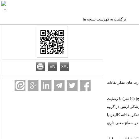
برگشت به فهرست نسخه ها
ت های تفکر نقادانه
در یک مطالعه نیمه تجربی دو گروهی با طرح قبل و بعد، سی و دو نفر از دانشجویان کارشناسی پرستاری ترم هفت دانشگاه های علوم پزشکی ارتش(16 نفر) و بقیه ا... (عج) (16 نفر) با رضایت
م پزشکی ارتش در گروه
6 ساعته قرار گرفتند. تفکر نقادانه با استفاده از پرسشنامه 34سؤالی مهارت های تفکر نقادانه کالیفرنیا
باطی در سطح معنی داری