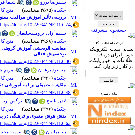
سیدرضا برزو
،
شیما فر
چکیده
(۳۵۹۵ مشاهده)
|
متن کامل 
بررسی تأثیر آموزش مراقبت معنوی
‎ https://doi.org/10.22034/JNE.11.6.24
جستجوی پیشرفته
سیده آزاده برومندسلیمان
چکیده
(۳۹۶۸ مشاهده)
|
متن کامل 
دریافت اطلاعات پایگاه
مقایسه اثربخشی آموزش گروهی ذهن
نشانی پست الکترونیک
توجه-بیش فعالی
خود را برای دریافت
اطلاعات و اخبار پایگاه،
‎ https://doi.org/10.22034/JNE.11.6.36
در کادر زیر وارد کنید.
مسعود برشان
،
مریم چ
چکیده
(۳۴۳۰ مشاهده)
|
متن کامل 
مقایسه تطبیقی برنامه آموزشی دکت
‎ https://doi.org/10.22034/JNE.11.6.48
نمایه پرستاری
لادن ناصح
،
نرگس ارسلا
چکیده
(۳۳۹۶ مشاهده)
|
متن کامل 
نقش هوش معنوی و فرهنگی در پیش‌
‎ https://doi.org/10.22034/JNE.11.6.62
بیتا بمانیان
،
نسیبه مجد