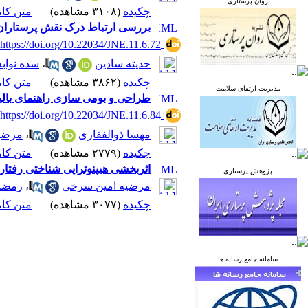
روان پرستاری
چکیده
(۳۱۰۸ مشاهده)
|
متن کامل 
بررسی ارتباط درک نقش پرستاران د
‎ https://doi.org/10.22034/JNE.11.6.72
حدیثه سادین
،
سده نواب
چکیده
(۳۸۶۲ مشاهده)
|
متن کامل 
مدیریت ارتقای سلامت
طراحی و بومی سازی راهنمای بالی
‎ https://doi.org/10.22034/JNE.11.6.84
مهسا ذوالفقاری
،
مرضیه
چکیده
(۲۷۷۹ مشاهده)
|
متن کامل 
اثربخشی هیپنوتراپی شناختی ‌رفتار
پژوهش پرستاری
مرضیه امین سرخی
،
رمضان
چکیده
(۳۰۷۷ مشاهده)
|
متن کامل 
سامانه جامع رسانه ها