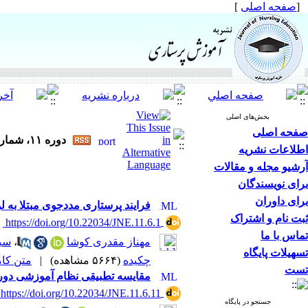
[
صفحه اصلی
]
بخش‌های اصلی
صفحه اصلی
دوره ۱۱، شماره ۶ - ( بهمن و اسفند ۱۴۰۱ )
اطلاعات نشریه
آرشیو مجله و مقالات
برای نویسندگان
برای داوران
فرایند پرستاری مددجوی مبتلا به
ثبت نام و اشتراک
‎ https://doi.org/10.22034/JNE.11.6.1
تماس با ما
مهناز مقدری کوشا
،
سید
تسهیلات پایگاه
چکیده
(۵۶۶۴ مشاهده)
|
متن کامل 
تست
مقایسه تطبیقی نظام آموزشی دوره
‎ https://doi.org/10.22034/JNE.11.6.11
جستجو در پایگاه