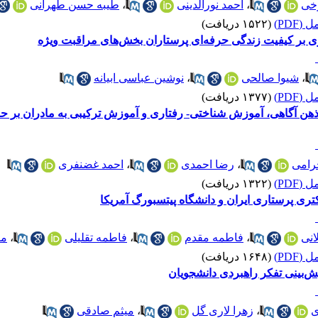
خی
،
احمد نورالدینی
،
طیبه حسن طهرانی
(PDF)
(۱۵۲۲ دریافت)
 بر کیفیت زندگی حرفه‌ای پرستاران بخش‌های مراقبت ویژه
،
شیوا صالحی
،
نوشین عباسی ابیانه
(PDF)
(۱۳۷۷ دریافت)
 آگاهی، آموزش شناختی- رفتاری و آموزش ترکیبی به مادران بر حاف
رامی
،
رضا احمدی
،
احمد غضنفری
(PDF)
(۱۳۲۲ دریافت)
ری پرستاری ایران و دانشگاه پیتسبورگ آمریکا
نی
،
فاطمه مقدم
،
فاطمه تقلیلی
،
مر
(PDF)
(۱۶۴۸ دریافت)
بینی تفکر راهبردی دانشجویان
ی
،
زهرا لاری گل
،
میثم صادقی