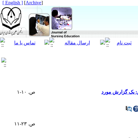
[ English ]
]
Archive
[
م: یک گزارش مورد
ص. ۱۰-۱
ص. ۲۳-۱۱