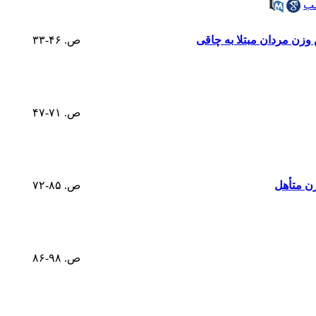
سب
وزن مردان مبتلا به چاقی
ص. ۴۶-۳۳
ص. ۷۱-۴۷
ن متأهل
ص. ۸۵-۷۲
ص. ۹۸-۸۶