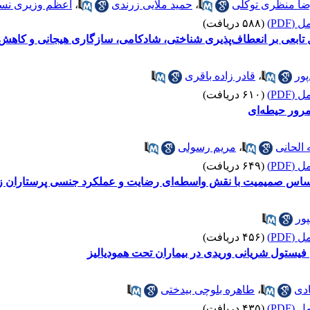
ضا منظری توکلی
،
حمید ملایی زرندی
،
اعظم وزیری ن
(PDF)
(۵۸۸ دریافت)
ل تابعی بر انعطاف‌پذیری شناختی، شادکامی، سازگاری هیجانی و کاهش 
پور
،
قادر زاده باقری
(PDF)
(۶۱۰ دریافت)
مرور حیطه‌ای
الحانی
،
مریم رسولی
(PDF)
(۶۴۹ دریافت)
 اساس صمیمیت با نقش واسطه‌ای رضایت و عملکرد جنسی پرستاران ز
ور
(PDF)
(۴۵۶ دریافت)
فیستول شریانی وریدی در بیماران تحت همودیالیز
دی
،
طاهره بلوچی بیدختی
(PDF)
(۴۳۵ دریافت)