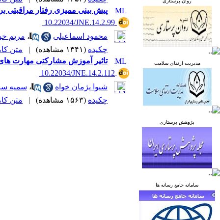
روان پرستاری
پیش بینی ممیزی رفتار مراقبتی ب
‎ 10.22034/JNE.14.2.99
محمود اسماعیلی
،
مریم خو
چکیده
(۱۳۴۱ مشاهده)
|
متن کامل 
تاثیر آموزش مشارکتی مهارت های ا
مدیریت ارتقای سلامت
‎ 10.22034/JNE.14.2.112
شیوا پژمان خواه
،
سمیه س
چکیده
(۱۵۶۳ مشاهده)
|
متن کامل 
پژوهش پرستاری
سامانه جامع رسانه ها