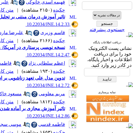
فهیمه اسدی خانوکی
،
علیر
چکیده
(۲۱۵۰ مشاهده)
|
متن کامل 
تاثیر آموزش درمان مبتنی بر تحلی
‎ 10.22034/JNE.14.2.33
جستجوی پیشرفته
قاسم وزیری
،
علیرضا مارد
چکیده
(۲۱۶۶ مشاهده)
|
متن کامل 
دریافت اطلاعات پایگاه
نسخه نویسی پرستاری در آمریکا: 
نشانی پست الکترونیک
خود را برای دریافت
‎ 10.22034/JNE.14.2.47
اطلاعات و اخبار پایگاه،
اعظم سلطانی نژاد
،
فاطمه 
در کادر زیر وارد کنید.
چکیده
(۱۹۳۰ مشاهده)
|
متن کامل 
تدوین مدل علی تعهد زناشویی بر
‎ 10.22034/JNE.14.2.72
نمایه پرستاری
مریم معلومی
،
مسعود خاکپ
چکیده
(۱۸۱۲ مشاهده)
|
متن کامل 
تاثیر آموزش مجازی بر آماده شدن 
‎ 10.22034/JNE.14.2.86
فاطمه قدسی
،
موسی سجا
چکیده
(۱۶۵۳ مشاهده)
|
متن کامل 