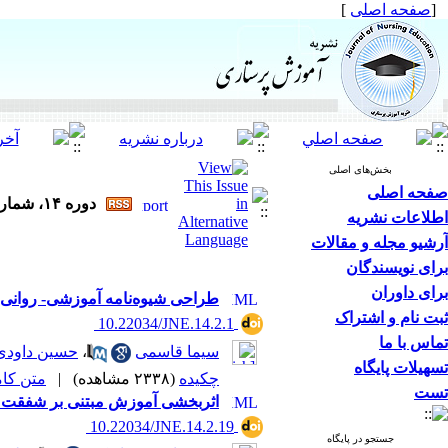
[
صفحه اصلی
]
بخش‌های اصلی
صفحه اصلی
دوره ۱۴، شماره ۲ - ( خرداد و تیر ۱۴۰۴ )
اطلاعات نشریه
آرشیو مجله و مقالات
برای نویسندگان
برای داوران
طراحی شیوه‌نامه آموزشی- روانی 
ثبت نام و اشتراک
‎ 10.22034/JNE.14.2.1
تماس با ما
سیما قاسمی
،
حسین داودی
تسهیلات پایگاه
چکیده
(۲۳۳۸ مشاهده)
|
متن کامل 
تست
اثربخشی آموزش مبتنی بر شفقت به 
‎ 10.22034/JNE.14.2.19
جستجو در پایگاه