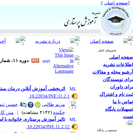
[
صفحه اصلی
]
بخش‌های اصلی
صفحه اصلی
دوره ۱۱، شماره ۲ - ( خرداد و تیر ۱۴۰۱ )
اطلاعات نشریه
آرشیو مجله و مقالات
برای نویسندگان
برای داوران
اثربخشی آموزش آنلاین درمان مبتنی
ثبت نام و اشتراک
‎ 10.22034/JNE.11.2.1
تماس با ما
مریم طالبی
،
حسین تیم
تسهیلات پایگاه
چکیده
(۴۱۴۲ مشاهده)
|
متن کامل 
تست
تاثیر آموزش پرستاری خانواده با 
‎ 10.22034/JNE.11.2.12
جستجو در پایگاه