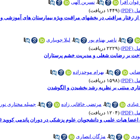
غوان افرا
،
نسرین الهی
(PDF)
(۱۴۴۹ دریافت)
ن از رفتار مراقبتی در بخش­های مراقبت ویژه بیمارستان های آموزشی 
،
ناصر بهنام پور
،
لیلا جویباری
(PDF)
(۲۲۲۹ دریافت)
اخت بر رضایت شغلی و مدیریت خشم پرستاران
انی
،
بهرام موحدزاده
(PDF)
(۱۵۹۸ دریافت)
اری مبتنی بر نظریه رشد بخشیدن و الگوشدن
عبادی
،
مرتضی خاقانی زاده
،
جمیله مختاری نور
(PDF)
(۱۲۰۴ دریافت)
ت علمی و دانشجویان علوم پزشکی در دوران پاندمی کووید 19: یک تحلیل محتوای کیفی
ودی
،
مژگان انصاری