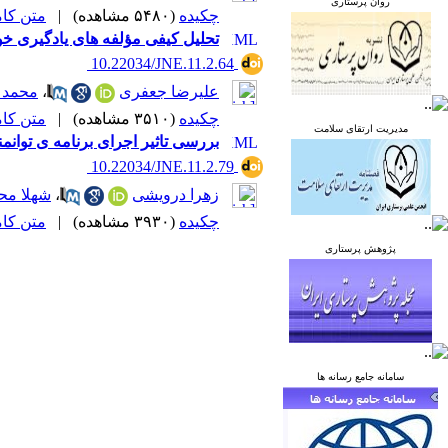
روان پرستاری
چکیده
(۵۴۸۰ مشاهده)
|
متن کامل 
تحلیل کیفی مؤلفه های یادگیری خ
‎ 10.22034/JNE.11.2.64
علیرضا جعفری
،
محمد 
چکیده
(۳۵۱۰ مشاهده)
|
متن کامل 
مدیریت ارتقای سلامت
بررسی تاثیر اجرای برنامه ی توانم
‎ 10.22034/JNE.11.2.79
زهرا درویشی
،
شهلا مح
چکیده
(۳۹۳۰ مشاهده)
|
متن کامل 
پژوهش پرستاری
سامانه جامع رسانه ها