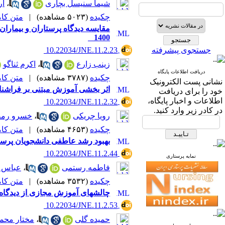
شیما سنیسل بچاری
،
ار
چکیده
(۵۰۲۳ مشاهده)
|
متن کامل 
مقایسه دیدگاه پرستاران و بیمارا
1400
جستجوی پیشرفته
‎ 10.22034/JNE.11.2.23
زینب زارع
،
اکرم ثناگو
دریافت اطلاعات پایگاه
چکیده
(۳۷۸۷ مشاهده)
|
متن کامل 
نشانی پست الکترونیک
اثر بخشی آموزش مبتنی بر فراشن
خود را برای دریافت
اطلاعات و اخبار پایگاه،
‎ 10.22034/JNE.11.2.32
در کادر زیر وارد کنید.
رویا چریکی
،
خسرو رمض
چکیده
(۴۶۵۳ مشاهده)
|
متن کامل 
بهبود رشد عاطفی دانشجویان پرست
‎ 10.22034/JNE.11.2.44
نمایه پرستاری
فاطمه رستمی
،
عباس 
چکیده
(۳۵۳۲ مشاهده)
|
متن کامل 
چالشهای آموزش مجازی از دیدگاه اعضا هیا
‎ 10.22034/JNE.11.2.53
حمیده گلی
،
مختار محم