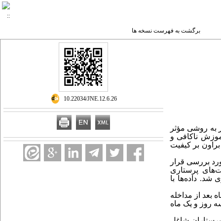
برگشت به فهرست نسخه ها
‎ 10.22034/JNE.12.6.26
 به روشی مؤثر
آموزش ناکافی و
براون بر کیفیت
تجربی به روش قبل و بعد، 24 پرستار شاغل در بخش آنژیوپلاستی بیمارستان چمران اصفهان در سال 1400 مورد بررسی قرار
‌های پرستاری
یری شد. داده‌ها با
ه بعد از مداخله
ه روز و یک ماه