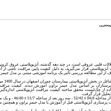
یمه‌تجربی
الات قلبی عروقی است. در چند دهه گذشته، آنژیوپلاستی عروق کرونر
نژیوپلاستی قرار می‌گیرند، به دلیل کیفیت پایین مراقبت ناشی از 
 از این مطالعه بررسی تأثیر یک برنامه آموزشی مبتنی بر مدل جیمز 
در این مطالعه نیمه‌
پرستاران بر اساس مدل جیمز براون آموزش دیدند. کیفیت مراقبت
 از مداخله با استفاده از چک‌لیست محقق ساخته کیفیت مراقبت‌ آنژیوپلاستی اندازه‌گ
تحلیل قرار گرفت.
از مداخله
04/6
±
52/42
، سه روز بعد از مداخله
51/7
±
46/60
، و یک ما
بت پرستاری آنژیوپلاستی قبل از آموزش با مدل جیمز براون و همچنین س