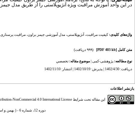
نتیجه‌گیری:
با توجه به نتایج، برنامه آموزشی جیمز براون کیفیت مراق
در این واحد آموزش مراقبت ویژه آنژیوپلاستی را از طریق مدل جیمز 
واژه‌های کلیدی:
کیفیت مراقبت
،
آنژیوپلاستی
،
مدل آموزشی جیمز براون
،
مراقبت پرستاری
،
متن کامل
[PDF 403 kb]
(۹۹۹ دریافت)
نوع مطالعه:
پژوهشی-کمی
|
موضوع مقاله:
تخصصي
دریافت: 1402/4/30 | پذیرش: 1402/10/19 | انتشار: 1402/11/10
بازنشر اطلاعات
این مقاله تحت شرایط
ibution-NonCommercial 4.0 International License
دوره 12، شماره 6 - ( بهمن و اسفند 1402 )