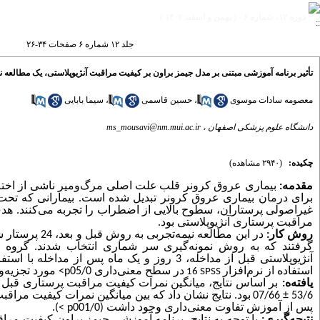
دوره ۱۲، شماره ۶ - ( بهمن و اسفند ۱۴۰۲ )
جلد ۱۲ شماره ۶ صفحات ۳۴-۲۶
تأثیر برنامه آموزشی مبتنی بر مدل جیمز براون بر کیفیت مراقبت آنژیوپلاستی، یک مطالعه ن
معصومه سادات موسوی
،
حسین قاسمی
،
سیما بابایی
دانشگاه علوم پزشکی اصفهان ،
ms_mousavi@nm.mui.ac.ir
چکیده:
(۲۹۴۰ مشاهده)
مقدمه:
بیماری عروق کرونر قلب
علت اصلی مرگ‌ومیر ناشی از اختل
برای درمان بیماری عروق کرونر تبدیل شده است. بیمارانی که تحت آ
غیراصولی پرستاران، سطوح بالایی از اضطراب را تجربه می‌کنند. هدف
مراقبت پرستاری آنژیوپلاستی بود.
روش کار:
گرفتند که به روش نمونه‌گیری سر شماری انتخاب شدند. گروه 
آنژیوپلاستی قبل از مداخله، 3 روز و یک ماه پس
استفاده از نرم‌افزار
در سطح معنی‌داری 05/0
p
<
مورد تجزیه‌و
16
SPSS
یافته‌ه:
بر اساس نتایج، میانگین نمرات کیفیت مراقبت پرستاری قبل 
53/6
±
07/66
بود. نتایج نشان داد که بین میانگین نمرات کیفیت مراق
پس از آموزش تفاوت معنی‌داری وجود داشت (001/0
p
<
).