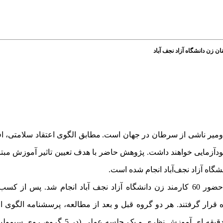
ان زن دانشگاه آزاد نجف آباد
‌میر ناشی از سرطان در جهان است.
مطابق
الگوی اعتقاد سلامتی، 
دآزمایی
خواهند داشت.
پژوهش حاضر با هدف تعیین
تاثیر
آموزش مبتنی
گاه آزاد نجف‌آباد
انجام شده است.
باحضور 60 کارمند زن دانشگاه آزاد نجف آباد انجام شد. پس از کس
دردسترس، انتخاب و به‌صورت تصادفی در دو گروه 30 نفره قرار گرفتند. هر دو گروه قبل و بعد از مطالعه، پرسشنام
چک‌لیست عملکرد را تکمیل نمودند. در گروه مداخله، دو جلسه 90 دقیقه ای آموزش 