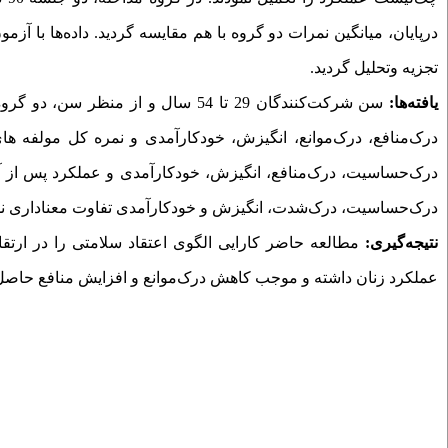
درپایان، میانگین نمرات دو گروه با هم مقایسه گردید. داده‌ها با آ
تجزیه وتحلیل گردید.
یافته‌ها:
سن شرکت‌کنندگان 29 تا 54 سال
و
از
منظر
سن، دو
گروه
درک‌منافع، درک‌موانع، انگیزش، خودکارآمدی و نمره کل مولفه های دو 
درک‌حساسیت، درک‌منافع، انگیزش، خودکارآمدی و عملکرد پس از آموز
درک‌حساسیت، درک‌شدت، انگیزش و خودکارآمدی
تفاوت معناداری 
نتیجه‌گیری:
مطالعه
حاضر
کارایی
الگوی
اعتقاد
سلامتی
را
در
ارتق
عملکرد زنان داشته و موجب کاهش درک‌موانع و افزایش منافع حاصل ا