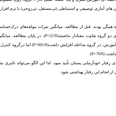
زمون های آماری توصیفی و استنباطی (تی‌مستقل، تی‌زوجی) با نرم افزار
همگن
بودند
. قبل از مطالعه، میانگین نمرات مولفه‌های درک‌حسا
گروه تفاوت معنادار نداشتند(21/0=
P
). در پایان مطالعه، میانگ
ش، در گروه مداخله افزایش داشت(001/0=
P
) اما در
گروه کنترل،
نداشت
(70/0=
P
).
ای
رفتار
خودآزمایی
پستان
تأیید
نمود،
لذا
این
الگو می‌تواند
تاثیری م
ز انجام این رفتار بهداشتی شود.