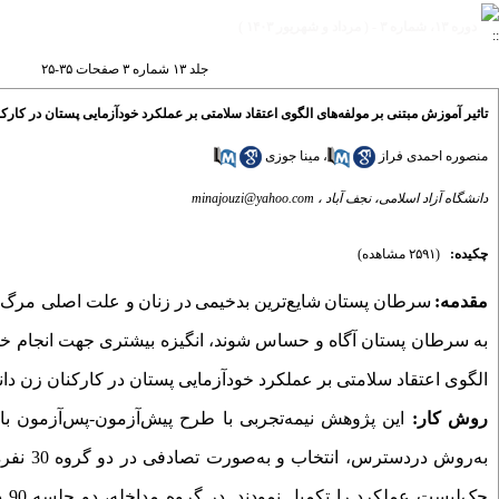
دوره ۱۳، شماره ۳ - ( مرداد و شهریور ۱۴۰۳ )
جلد ۱۳ شماره ۳ صفحات ۳۵-۲۵
تاثیر آموزش مبتنی بر مولفه‌های الگوی اعتقاد سلامتی بر عملکرد خودآزمایی پستان در کارکن
منصوره احمدی فراز
،
مینا جوزی
دانشگاه آزاد اسلامی، نجف آباد ،
minajouzi@yahoo.com
چکیده:
(۲۵۹۱ مشاهده)
مقدمه:
سرطان
پستان
شایع‌ترین
بدخیمی
در
زنان
و علت اصلی مرگ‌و
به سرطان پستان آگاه و حساس شوند، انگیزه بیشتری جهت انجام
خو
الگوی اعتقاد سلامتی بر عملکرد خودآزمایی پستان در کارکنان زن دانش
روش کار:
این پژوهش نیمه‌تجربی
با طرح پیش‌آزمون
-
پس‌آزمون
به‌روش 