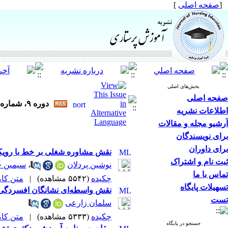
[
صفحه اصلی
]
بخش‌های اصلی
صفحه اصلی
دوره ۹، شماره ۳ - ( مرداد و شهریور ۱۳۹۹ )
اطلاعات نشریه
آرشیو مجله و مقالات
برای نویسندگان
برای داوران
نقش مشاوره شغلی بر خط با رویکر
ثبت نام و اشتراک
نوشین پردلان
،
سیمین ح
تماس با ما
چکیده
(۵۵۴۲ مشاهده)
|
متن کامل 
تسهیلات پایگاه
نقش واسطه‌ای نشانگان افسردگی و
تست
سلمان زارعی
چکیده
(۵۳۳۳ مشاهده)
|
متن کامل 
جستجو در پایگاه