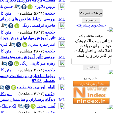
مقایسه برنامه آموزشی دکتری تخصصی
پروین دلاوری
،
حسن باب
چکیده
(۵۶۳۱ مشاهده)
|
متن کامل 
بررسی ارتباط شاخص های درمانی با کیفیت زندگی کودکان 12-8 سال
جستجوی پیشرفته
هاجره ابراهیمی ریگی
،
چکیده
(۴۸۴۲ مشاهده)
|
متن کامل 
دریافت اطلاعات پایگاه
تاثیر آموزش مهارتهای هوش هیجان
نشانی پست الکترونیک
امیرحمزه سبزی
،
کبری
خود را برای دریافت
اطلاعات و اخبار پایگاه،
چکیده
(۴۸۶۷ مشاهده)
|
متن کامل 
در کادر زیر وارد کنید.
بررسی تأثیر آموزش به روش نقشه 
زهره میرکازهی ریگی
،
چکیده
(۴۱۷۱ مشاهده)
|
متن کامل 
روابط ساختاری بین سلامت جسمی-
نمایه پرستاری
تحصیلی 98-97
الهام یاوری برحق ‌طلب
چکیده
(۴۱۲۷ مشاهده)
|
متن کامل 
دیدگاه پرستاران و سالمندان بستری
آمنه پیوخت
،
اکرم ثناگو
چکیده
(۵۰۳۰ مشاهده)
|
متن کامل 