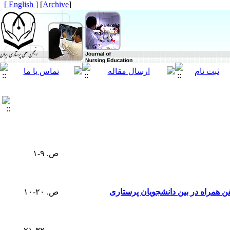
[ English ]
]
Archive
[
ص. ۹-۱
ن همراه در بین دانشجویان پرستاری
ص. ۲۰-۱۰