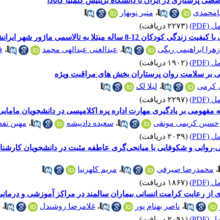
 پرستاری در ایران با دانشگاه بریتیش کلمبیا کانادا
امحمدی
،
منیر نوبهار
(PDF)
(۲۲۷۳ دریافت)
ه مبتلا به تالاسمی ماژور شهر ایرانشهر، 1396
زهرا ابراهیمی ریگی
،
عبدالغنی عبدالهی محمد
،
ف
(PDF)
(۱۹۰۲ دریافت)
ی بر سلامت روان پرستاران بخش های مراقبت ویژه
 کرمی
،
لیلا لک
(PDF)
(۲۲۹۷ دریافت)
مفهومی بر یادگیری مهارت اداره پره اکلامپسی در دانشجویان مامایی
حسین کریمی مونقی
،
سعیده دادپیشه
،
مهین تف
(PDF)
(۲۰۳۹ دریافت)
روانی و شکوفایی با میانجی‌گری عاطفه مثبت در دانشجویان کارشن
،
محمدرضا صیرفی
،
مریم کلهرنیا
(PDF)
(۱۸۶۷ دریافت)
 از رعایت کرامت انسانی بیماران سالمند در مراکز آموزشی و درمانی 
،
ناصر بهنام پور
،
غلامرضا روشندل
،
(PDF)
(۲۰۹۱ دریافت)