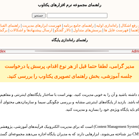
راهنمای مجموعه نرم افزارهای یکتاوب
 رفع اشکال
|
راه‌اندازی اولیه
|
راهنمای جامع برنامه
|
فهرست ابزارهای مدیریت
|
راهنمای الفبا
اهنما
|
فهرست فایل ها
|
پرسش‌های متداول
|
تالار گفتگو
|
ارسال پیشنهادها و اشکالات
|
برگشت
راهنمای راه‌اندازی پایگاه
مدیر گرامی، لطفا حتما قبل از هر نوع اقدام، پرسش یا درخواست
جلسه آموزشی، بخش راهنمای تصویری یکتاوب را بررسی کنید.
مد داشته باشید و آن را به خوبی مدیریت کنید، بهتر است با ساختار پایگاه‌های‌ اینترنتی و مفاهیم
ه باشد. بازدید از پایگاه‌های اینترنتی مشابه و بررسی چگونگی سیما و سازمان‌دهی محتوای آنها‌
 باید پایگاه وی‍ژه‌ی خود را بسازید و مدیریت کنید.
یکتاوب یک سامانه‌ی مدیریت محتوا (Content Management System) است که برای مدیریت الکترونیک فرآ
CM
نیز شناخته می‌شوند، ابزارهایی دارند که به مدیران پایگاه اجازه می‌دهند مجموعه‌ای گسترد