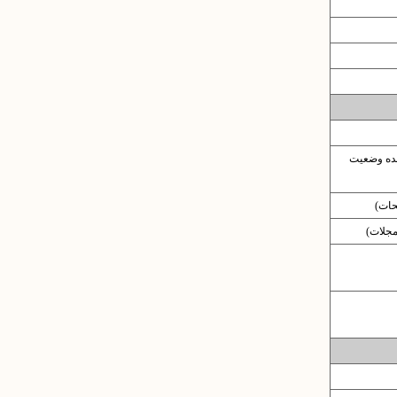
نده وضعیت
حات)
 مجلات)