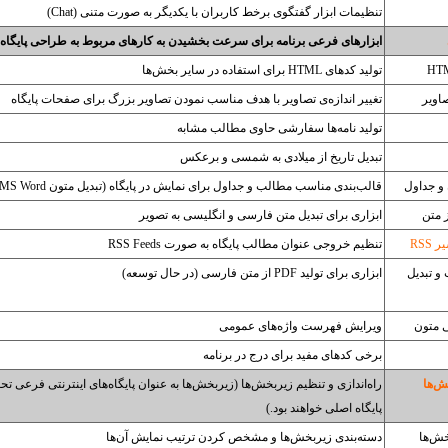
تنظیمات ابزار گفتگوی برخط کاربران با یکدیگر به صورت متنی (Chat)
ابزارهای فرعی برنامه برای سرعت بخشیدن به کارهای مربوط به طراحی پایگاه
تولید کدهای HTML برای استفاده در سایر بخش‌ها
صاویر
تغییر اندازه‌ی تصاویر با هدف مناسب نمودن تصاویر بزرگ برای صفحات پایگاه
تولید نامه‌ها سفارشی حاوی مطالب مشابه
تبدیل تاریخ از میلادی به شمسی و برعکس
 و جداول
قالب‌بندی مناسب مطالب و جداول برای نمایش در پایگاه (تبدیل متون MS Word و MS Excel)
 متن
ابزاری برای تبدیل متن فارسی و انگلیسی به تصویر
RSS
تنظیم خروجی عنوان مطالب پایگاه به صورت RSS Feeds
و تبدیل
ابزاری برای تولید PDF از متن فارسی (در حال توسعه)
ی متون
ویرایش فهرست واژه‌های عمومی
برخی کدهای مفید برای درج در برنامه
‌ها‌
راه‌اندازی و تنظیم زیربخش‌ها (زیربخش‌ها به عنوان پایگاه‌های اینترنتی فرعی 
پایگاه اصلی خواهند بود.)
خش‌ها
دسته‌بندی زیربخش‌ها و مشخص کردن ترتیب نمایش آن‌ها