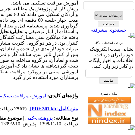
آموزش مراقبت تسکینی می باشد.
و اردکان 
مدت چهار جلسه 60 دقی
جستجوی پیشرفته
با استفاده از آمار توصیفی و تحلیلی(تحلی
دریافت اطلاعات پایگاه
نمرات خودکارآمدی درک شده و ابعاد آن، د
نشانی پست الکترونیک
پس از کنترل تاثیر سن، سابقه کار و نم
خود را برای دریافت
شده و ابعاد آن، در گروه مداخله، به طور معناد
اطلاعات و اخبار پایگاه،
نتیجه گیری:یافته ها نشان داد که آموز
در کادر زیر وارد کنید.
آموزشی مبتنی بر رویکرد مراقبت تسکین
پرستاران مورد استفاده قرار گیرد
نمایه پرستاری
واژه‌های کلیدی:
آموزش
،
مراقبت تسکین
متن کامل
[PDF 301 kb]
(۲۹۵۴ دریافت)
نوع مطالعه:
پژوهشی-کمی
|
موضوع مقا
دریافت: 1398/11/10 | پذیرش: 1399/2/10 | انتشار: 1399/2/10