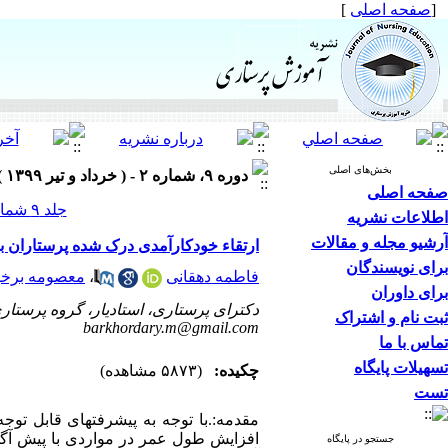
[
صفحه اصلی
]
بخش‌های اصلی
دوره ۹، شماره ۲ - ( خرداد و تیر ۱۳۹۹ )
صفحه اصلی
جلد ۹ شماره ۲ صفحات ۹-۱
اطلاعات نشریه
آرشیو مجله و مقالات
ارتقاء خودکارآمدی درک شده پرستاران 
برای نویسندگان
فاطمه دهقانی
،
معصومه برخو
برای داوران
دکترای پرستاری، استادیار، گروه پرستاری
ثبت نام و اشتراک
barkhordary.m@gmail.com
تماس با ما
تسهیلات پایگاه
چکیده:
(۵۸۷۳ مشاهده)
تست
مقدمه:.با توجه ب
افزایش طول عمر در مواردی با پیش آگ
جستجو در پایگاه