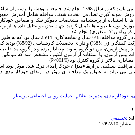
روش کار: این پژوهش یک مطالعه تجربی می باشد که در سال 1398 انجام شد. جامعه پژو
تشکیل می دادند که 80 نفر به روش نمونه گیری تصادفی انتخاب شدند. مداخله شامل آمو
قه ای بود. داده ها با استفاده از پرسشنامه مشخصات دموگرافیک و مقیاس خو
ل کواریانس تک متغیری) انجام شد.
یافته ها: میانگین سنی مشارکت کنندگان در گروه مداخله 6/38 س
کنترل بود. در هر دو گروه، اکثریت مشارکت 
ر پیش آزمون، بین دو گروه تفاوت معنادار بوده و در گروه مداخله بیش
رات پیش آزمون، با استفاده از آزمون آنکووا، مشخص شد که میانگین
اری بالاتر از گروه کنترل بود (001/0>P)
ش مراقبت تسکینی بر ارتقاءمیزان خودکارآمدی درک شده موثر بوده اس
ی می تواند به عنوان یک مداخله ی موثر در ارتقای خودکارامدی در
ی
،
خودکارآمدی
،
مدیریت علائم
،
حمایت روانی اجتماعی
،
پرستار
له:
تخصصي