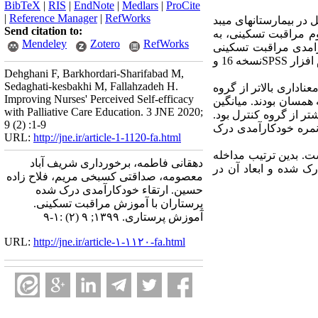
BibTeX
|
RIS
|
EndNote
|
Medlars
|
ProCite
|
Reference Manager
|
RefWorks
هش را پرستاران شاغل در بیمارستانهای میبد
Send citation to:
زش مفهوم مراقبت تسکینی، به
Mendeley
Zotero
RefWorks
دکارامدی مراقبت تسکینی
گردآوری شدند. پرسشنامه قبل و بعد از آموزش توسط نمونه ها تکمیل گردید. جهت تجزیه و تحلیل داده ها از نرم افزار SPSSنسخه 16 و
Dehghani F, Barkhordari-Sharifabad M,
Sedaghati-kesbakhi M, Fallahzadeh H.
ال و سابقه کاری 25/14 سال بود که به طور معناداری بالاتر از گروه
Improving Nurses' Perceived Self-efficacy
کنندگان زن (85%) و دارای تحصیلات کارشناسی (5/92%) بودند که همسان بودند. میانگین
with Palliative Care Education. 3 JNE 2020;
تر از گروه کنترل بود.
9 (2) :1-9
 نمره خودکارآمدی درک
URL:
http://jne.ir/article-1-1120-fa.html
ت. بدین ترتیب مداخله
دهقانی فاطمه، برخورداری شریف آباد
ک شده و ابعاد آن در
معصومه، صداقتی کسبخی مریم، فلاح زاده
حسین. ارتقاء خودکارآمدی درک شده
پرستاران با آموزش مراقبت تسکینی.
آموزش پرستاری. ۱۳۹۹; ۹ (۲) :۱-۹
URL:
http://jne.ir/article-۱-۱۱۲۰-fa.html