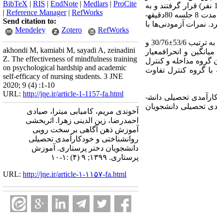
BibTeX
|
RIS
|
EndNote
|
Medlars
|
ProCite
به
|
Reference Manager
|
RefWorks
گروه آزمایش به مدت 8 جلسه 80دقیقه­
Send citation to:
رد.
نمرات آزمودنی‌ها با
Mendeley
Zotero
RefWorks
ترتیب 53/6
±
30/76 و
akhondi M, kamiabi M, sayadi A, zeinadini
میانگین و انحراف­معیار
Z. The effectiveness of mindfulness training
زمون گروه مداخله و کنترل
on psychological hardship and academic
با گروه کنترل تفاوت
self-efficacy of nursing students. 3 JNE
2020; 9 (4) :1-10
URL:
http://jne.ir/article-1-1157-fa.html
ارآمدی تحصیلی دانش­
آمدی تحصیلی دانشجویان
آخوندی مریم، کامیابی میترا، صیادی
احمدرضا، زین الدینی زهرا. اثربخشی
آموزش ذهن آگاهی بر سخت رویی
روانشناختی و خودکارآمدی تحصیلی
دانشجویان دختر پرستاری. آموزش
پرستاری. ۱۳۹۹; ۹ (۴) :۱-۱۰
URL:
http://jne.ir/article-۱-۱۱۵۷-fa.html