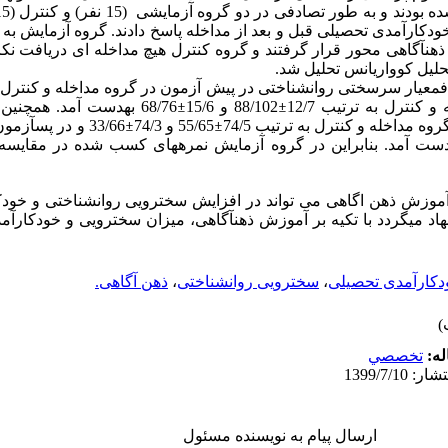
ند و به طور تصادفی در دو گروه آزمایشی (15 نفر) و کنترل (15 نفر) قرار گرفتند و
کارآمدی تحصیلی قبل و بعد از مداخله پاسخ دادند.
هن­آگاهی محور قرار گرفتند و گروه کنترل هیچ مداخله ای دریافت نک
حلیل کوواریانس تحلیل شد.
­معیار
سرسختی روانشناختی
در پیش آزمون
در گروه مداخله و کنترل به 
±
88/102 و 15/6
±
68/76
به­دست آمد. همچنین
مداخله و کنترل به ترتیب 74/5
±
55/65 و 74/3
±
33/66 و در پس­آ
بنابراین در گروه آزمایش نمره­های کسب شده در مقایسه 
 آموزش ذهن اگاهی می تواند در
افزایش
سخت­رویی روانشناختی و خودک
نهاد می­گردد با تکیه بر آموزش ذهن­آگاهی، میزان سخت­رویی و خودکار
دکارآمدی تحصیلی
،
سخت­رویی روانشناختی
،
ذهن آگاهی.
له:
تخصصي
ارسال پیام به نویسنده مسئول