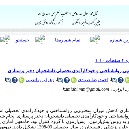
ی روانشناختی و خودکارآمدی تحصیلی دانشجویان دختر پرستاری
،
احمدرضا صیادی
،
زهرا زین الدینی
، ایران. ،
kamiabi.mm@gmail.com
تاری
کاهش میزان
سخت­رویی روانشناختی
و خودکارآمدی تحصیلی ا
وانشناختی و خودکارآمدی تحصیلی
دانشجویان دختر پرستاری
انجام شد
و به روش پیش‌آزمون
–
پس‌آزمون با گروه کنترل بود. جامعه­ی آماری 
پزشکی رفسنجان در سال تحصیلی 99-1398 تشکیل
دادند