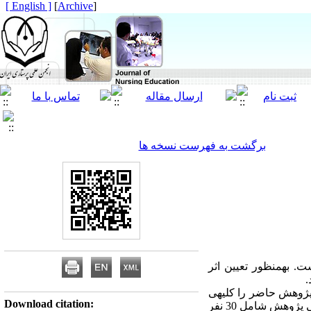
[ English ]
]
Archive
[
برگشت به فهرست نسخه ها
ست.
به­منظور تعیین اثر
.
پژوهش حاضر را کلیه­ی
Download citation:
. نمونه­ی پژوهش شامل 30 نفر