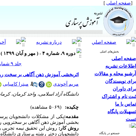
[
صفحه اصلی
]
بخش‌های اصلی
دوره ۹، شماره ۴ - ( مهر و آبان ۱۳۹۹ )
صفحه اصلی
جلد ۹ شماره ۴ صفحات ۱۰-۱
اطلاعات نشریه
آرشیو مجله و مقالات
اثربخشی آموزش ذهن آگاهی بر سخت روی
برای نویسندگان
مریم آخوندی
،
میترا کامیابی
برای داوران
دانشگاه آزاد اسلامی، واحد کرمان، کرمان
ثبت نام و اشتراک
تماس با ما
چکیده:
(۵۰۶۹ مشاهده)
تسهیلات پایگاه
مقدمه:
یکی از مشکلات دانشجویان پرس
تست
بخشی
آموزش ذهن آگاهی بر سخت­رویی ر
روش کار:
روش این تحقیق نیمه تجربی 
دانشجویان دختر رشته پرستاری دانشگاه علوم 
جستجو در پایگاه