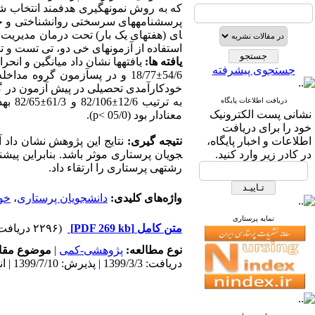
که به روش نمونه­گیری
هدفمند
انتخاب شده بود
پرسشنامه­های سرسختی روانشناختی و خود
ای (هفته­ای
یک بار) تحت درمان مدیریت ذ
استفاده از آزمون­های خی دو، تی تست و ت
یا
فته­ ها:
یافته­ها نشان داد
میانگین و انحراف
جستجوی پیشرفته
54/6
±
18/77 و در پس­آزمون گروه مداخله و کنترل به ترتیب 12/7
خودکارآمدی تحصیلی در پیش آزمون در گروه 
به ترتیب 12/6
±
82/106 و 61/3
±
82/65 به­دست آمد.
دریافت اطلاعات پایگاه
نشانی پست الکترونیک
معنادار بود
(05/0 >
p
).
خود را برای دریافت
اطلاعات و اخبار پایگاه،
نتیجه­ گیری:
نتایج این پژوهش نشان داد
در کادر زیر وارد کنید.
جویان پرستاری موثر باشد. بنابراین پیش
رشته­ی پرستاری را ارتقاء داد
.
واژه‌های کلیدی:
دانشجویان پرستاری
،
خو
نمایه پرستاری
متن کامل
[PDF 269 kb]
(۲۲۹۶ دریافت)
نوع مطالعه:
پژوهشی-کمی
|
موضوع مقا
دریافت: 1399/3/3 | پذیرش: 1399/7/10 | انتشار: 1399/7/10