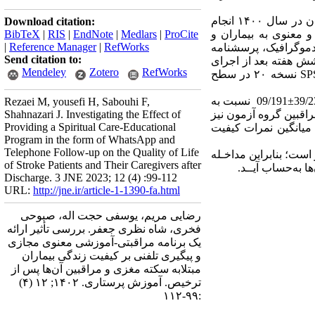
روش کار: این پژوهش دو گروهی بر روی ۶۴ بیمار مبتلابه سکته مغزی در حال ترخیص به همراه مراقبین آنان در سال ۱۴۰۰ انجام
Download citation:
 معنوی به بیماران و
ProCite
|
Medlars
|
EndNote
|
RIS
|
BibTeX
|
Reference Manager
|
RefWorks
 دموگرافیک، پرسشنامه
Send citation to:
سه مرحله قبل، بلافاصله و شش هفته بعد از اجرای
Mendeley
Zotero
RefWorks
برنامه خود مراقبتی معنوی جمع‌آوری شد و داده‌ها با استفاده از آزمون تی مستقل و ANOVA با نرم‌افزار SPSS نسخه ۲۰ در سطح
یافتـه‌ها: نتایج نشان داد نمره کل کیفیت زندگی بیماران گروه آزمون پس از مداخله با میانگین و انحراف معیار 39/23±09/191 نسبت به
Rezaei M, yousefi H, Sabouhi F,
دارد(05/0>p). نمره کل کیفیت زندگی مراقبین گروه آزمون نیز
Shahnazari J. Investigating the Effect of
Providing a Spiritual Care-Educational
ار19/18±87/72 نسبت به قبل از مداخله بیشتر است (05/0>p). همچنین میانگین نمرات کیفیت
Program in the form of WhatsApp and
Telephone Follow-up on the Quality of Life
است؛ بنابراین مداخـله
of Stroke Patients and Their Caregivers after
ا به‌حساب آیــد.
Discharge. 3 JNE 2023; 12 (4) :99-112
URL:
http://jne.ir/article-1-1390-fa.html
رضایی مریم، یوسفی حجت اله، صبوحی
فخری، شاه نظری جعفر. بررسی تأثیر ارائه
یک برنامه مراقبتی-آموزشی معنوی مجازی
و پیگیری تلفنی بر کیفیت زندگی بیماران
مبتلابه سکته مغزی و مراقبین آن‌ها پس از
ترخیص. آموزش پرستاری. ۱۴۰۲; ۱۲ (۴)
:۹۹-۱۱۲