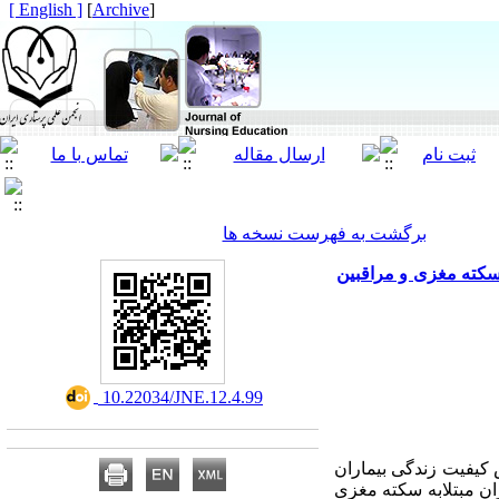
[ English ]
]
Archive
[
برگشت به فهرست نسخه ها
 سکته مغزی و مراقبین
‎ 10.22034/JNE.12.4.99
کیفیت زندگی بیماران
ران مبتلابه سکته مغزی