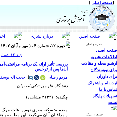
[
صفحه اصلی
]
بخش‌های اصلی
دوره ۱۲، شماره ۴ - ( مهر و آبان ۱۴۰۲ )
صفحه اصلی
جلد ۱۲ شماره ۴ صفحات ۱۱۲-۹۹
اطلاعات نشریه
آرشیو مجله و مقالات
بررسی تأثیر ارائه یک برنامه مراقبتی-آ
آن‌ها پس از ترخیص
برای نویسندگان
برای داوران
مریم رضایی
،
حجت اله یوسف
ثبت نام و اشتراک
دانشگاه علوم پزشکی اصفهان
تماس با ما
تسهیلات پایگاه
چکیده:
(۳۱۳۴ مشاهده)
تست
مقدمـه: سکته مغزی دومین علت مرگ و س
و مراقبان آنان می‌گردد. این مطالعه با
جستجو در پایگاه