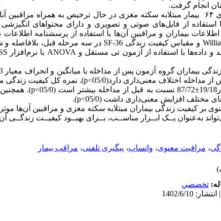
تان انجام گرفت.
 استفاده از فایل‌های صوتی و تصویری و دارای محتواهای انگیزشی و
 اطلاعات بیماران و مراقبین آن‌ها با استفاده از پرسشنامه اطلاعات
کیفیت زندگی مخصوص سکته مغزی Williams و مقیاس کیفیت زندگی SF-36 در 
قبل از مداخله و نسبت به گروه کنترل پس از مداخله اختلاف معنی‌داری 
پس از مداخله با میانگین و انحراف معی
 مختلف افزایش معنی‌داری داشت (05/0>p).
وی بر کیفیت زندگی بیماران مبتلابه سکته مغزی و مراقبین آن‌ها موثر 
د به‌عنوان یــک ابــزار مناســب، بــرای بهبــود کیفیــت زندگــی آن‌ه
گی
،
مراقبت معنوی
،
واتساپ
،
پیگیری تلفنی
،
مراقب بیمار
له:
تخصصي