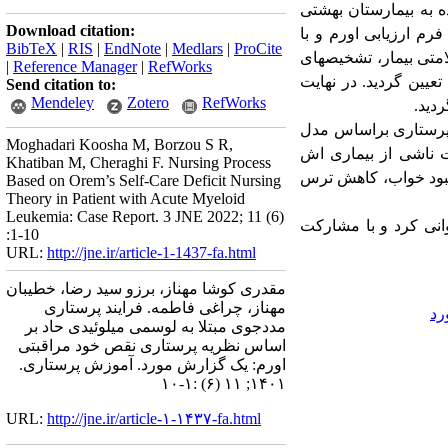
ه به بیمارستان بهشتی
Download citation:
 از فرم ارزیابی اورم و با
BibTeX
|
RIS
|
EndNote
|
Medlars
|
ProCite
متی بیمار، تشخیص­های
|
Reference Manager
|
RefWorks
عیین گردید. در نهایت
Send citation to:
Mendeley
Zotero
RefWorks
دید.
اجرای فرایند پرستاری براساس مدل
Moghadari Koosha M, Borzou S R,
ت ناشی از بیماری اش
Khatiban M, Cheraghi F. Nursing Process
بهبود خواب، کاهش ترس
Based on Orem’s Self-Care Deficit Nursing
Theory in Patient with Acute Myeloid
Leukemia: Case Report. 3 JNE 2022; 11 (6)
انی کرد و با مشارکت
:1-10
URL:
http://jne.ir/article-1-1437-fa.html
مقدری کوشا مهناز، برزو سید رضا، خطیبان
مهناز، چراغی فاطمه. فرایند پرستاری
رد
مددجوی مبتلا به لوسمی میلوئیدی حاد بر
اساس نظریه پرستاری نقص خود مراقبتی
اورم: یک گزارش مورد. آموزش پرستاری.
۱۴۰۱; ۱۱ (۶) :۱-۱۰
URL:
http://jne.ir/article-۱-۱۴۳۷-fa.html