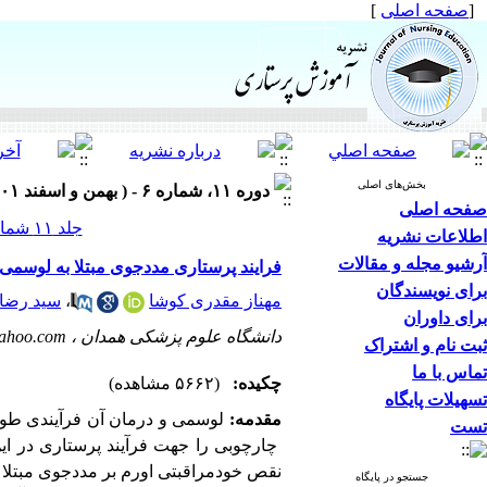
[
صفحه اصلی
]
بخش‌های اصلی
دوره ۱۱، شماره ۶ - ( بهمن و اسفند ۱۴۰۱ )
صفحه اصلی
جلد ۱۱ شماره ۶ صفحات ۱۰-۱
اطلاعات نشریه
آرشیو مجله و مقالات
فرایند پرستاری مددجوی مبتلا به لوسمی
برای نویسندگان
مهناز مقدری کوشا
،
سید رضا 
برای داوران
دانشگاه علوم پزشکی همدان ،
ahoo.com
ثبت نام و اشتراک
تماس با ما
چکیده:
(۵۶۶۲ مشاهده)
تسهیلات پایگاه
مقدمه:
لوسمی و درمان آن فرآیندی طولا
تست
چارچوبی را جهت فرآیند پرستاری در این 
نقص خودمراقبتی اورم بر مددجوی مبتلا ب
جستجو در پایگاه