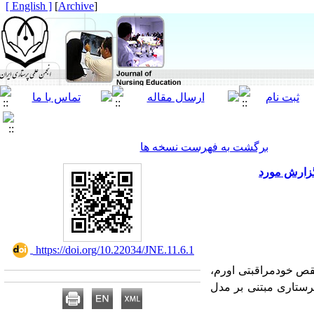
[ English ]
]
Archive
[
برگشت به فهرست نسخه ها
گزارش مورد
‎ https://doi.org/10.22034/JNE.11.6.1
قص خودمراقبتی اورم،
پرستاری مبتنی بر مدل