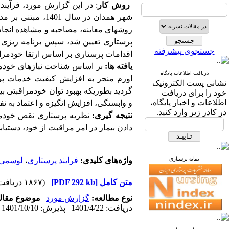
روش
کار
: در این گزارش مورد، فرآیند
شهر همدان در سال
روشهای معاینه، مصاحبه و مشاهده انجام
پرستاری تعیین شد، سپس برنامه ریزی و 
جستجوی پیشرفته
اقدامات پرستاری بر اساس ارتقا خودمرا
یافته ها:
دریافت اطلاعات پایگاه
اورم منجر به افزایش کیفیت خدمات پر
نشانی پست الکترونیک
گردید بطوریکه بهبود توان خودمراقبتی 
خود را برای دریافت
اطلاعات و اخبار پایگاه،
و وابستگی، افزایش انگیزه و اعتماد به 
در کادر زیر وارد کنید.
نتیجه گیری:
نظریه پرستاری نقص خودمرا
دادن بیمار در امر مراقبت از خود، دستیاب
نمایه پرستاری
واژه‌های کلیدی:
فرایند پرستاری
،
لوسمی 
متن کامل
[PDF 292 kb]
(۱۸۶۷ دریافت)
نوع مطالعه:
گزارش مورد
|
موضوع مقال
دریافت: 1401/4/22 | پذیرش: 1401/10/10 | انتشار: 1401/10/10