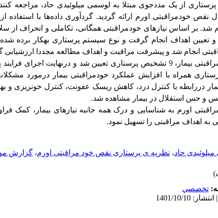
 پرستاری از یک مددجوی مبتلا به لوسمی میلوئیدی حاد، مراجعه کنند
 1401، مبتنی بر مدل نقص خودمراقبتی اورم ارائه گردید. گردآوری داده‌ها با استفاده
 شد. بر اساس نیازهای خودمراقبتی همگانی، تکاملی و انحراف از سلا
تعیین اهداف انجام گرفت و نوع سیستم پرستاری به­کار برده شده ت
قبتی انجام شد و پیشرفت مراقبت و اهداف مطالعه مجددا ارزشیابی گر
بر اساس شناخت نیازهای خودمراقبتی بیمار، 9 تشخیص پرستاری تعیین شد و درنهایت 
ستاری همراه با افزایش عملکرد خودمراقبتی بیمار درمورد مشکلا
بیمار دررابطه با کنترل درد، کاهش ریسک عفونت، کنترل خونریزی و 
نفس و حس استقلال در بیمار مشاهده شد.
قبتی اورم به شناسایی و درک همه جانبه نیازهای بیمار، کمک فراو
ی به اهداف مراقبتی را تسهیل نمود.
میلوئیدی حاد
،
نظریه ی پرستاری نقص خود مراقبتی اورم
،
گزارش مو
ه:
تخصصي