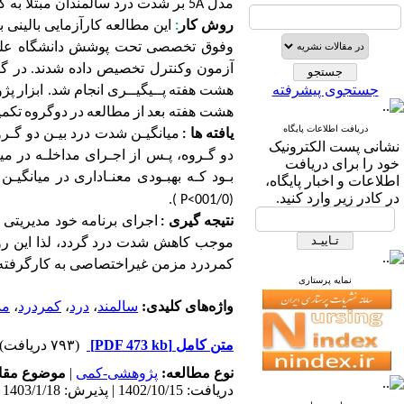
مدل
A
5
بر شدت درد سالمندان مبتلا به 
روش کار
:
ای
ن مطالعه کارآزمایی بالینی بر روی۶4
وفوق تخصصی
تحت پوشش دانشگاه علوم 
آزمون وکنترل تخصیص داده شدند.
در گ
جستجوی پیشرفته
هشت هفته
پــیگیــری انجام شد
.
ابزار
پژ
هشت هفته بعد
از
مطالعه
در
د
وگروه
تکمی
دریافت اطلاعات پایگاه
یافته ها :
میانگیـن شدت درد بیـن دو گـرو
نشانی پست الکترونیک
دو گـروه، پـس از اجـرای مداخلـه در م
خود را برای دریافت
بـود کـه بهبـودی معنـاداری در میانگی
اطلاعات و اخبار پایگاه،
در کادر زیر وارد کنید.
.
)
P
(001/0>
نتیجه گیری :
اجرای برنامه خود مدیریتی م
موجب کاهش شدت درد گردد
، لذا این
کمردرد مزمن غیراختصاصی به کارگرفته
نمایه پرستاری
واژه‌های کلیدی:
سالمند
،
درد
،
کمردرد
،
مد
متن کامل
[PDF 473 kb]
(۷۹۳ دریافت)
نوع مطالعه:
پژوهشی-کمی
|
موضوع مقا
دریافت: 1402/10/15 | پذیرش: 1403/1/18 | انتشار: 1403/2/10