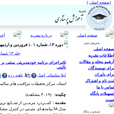
[
صفحه اصلی
]
بخش‌های اصلی
دوره ۱۳، شماره ۱ - ( فروردین و اردیبهشت ۱۴۰۳ )
صفحه اصلی
جلد ۱۳ شماره ۱ صفحات ۳۳-۲۲
اطلاعات نشریه
آرشیو مجله و مقالات
بالینی
برای نویسندگان
برای داوران
لیلا سلیماتی اصل
،
ناهید رژه
ثبت نام و اشتراک
استاد، مرکز تحقیقات مراقبت های سالمند
تماس با ما
تسهیلات پایگاه
چکیده:
(۳۰۱۹ مشاهده)
تست
مقدمه :
کمــردرد مزمــن از شــایع تر
مدل
A
5
پیامدهـای مثبـتی
در
کنترل مشکل
جستجو در پایگاه