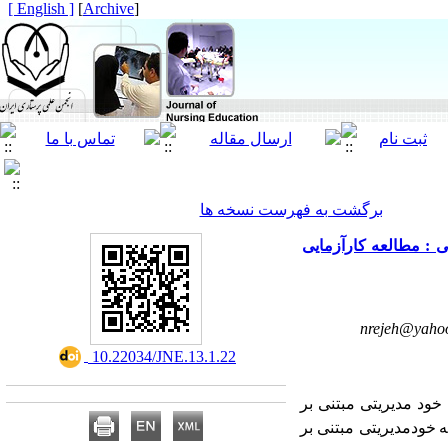
[ English ]
]
Archive
[
برگشت به فهرست نسخه ها
 غیر اختصاصی : مطالعه کارآزمایی
nrejeh@yaho
‎ 10.22034/JNE.13.1.22
خود مدیریتی
مبتنی بر
ه
خودمدیریتی مبتنی بر