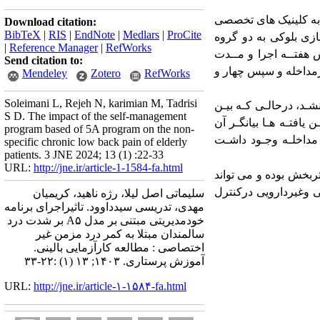
ه کلینیک های
تخصصی
Download citation:
BibTeX
|
RIS
|
EndNote
|
Medlars
|
ProCite
ازی بلوکی به
دو
گروه
|
Reference Manager
|
RefWorks
فتــه اجرا و مــدت
Send citation to:
مداخله
و
سپس چهار
و
Mendeley
Zotero
RefWorks
Soleimani L, Rejeh N, karimian M, Tadrisi
شـد، درحالـی کـه بیـن
S D. The impact of the self-management
ن یافتـه هـا بیانگـر آن
program based of 5A program on the non-
مداخلـه وجـود داشـت
specific chronic low back pain of elderly
patients. 3 JNE 2024; 13 (1) :22-33
URL:
http://jne.ir/article-1-1584-fa.html
ثربخش بوده
و
می تواند
 وغیردارویی درکنترل
سلیماتی اصل لیلا، رژه ناهید، کریمیان
مهدی، تدریسی سیدداوود. تاثیراجرای برنامه
خودمدیریتی مبتنی بر مدل A۵ بر شدت درد
سالمندان مبتلا به کمر درد مزمن غیر
اختصاصی : مطالعه کارآزمایی بالینی.
آموزش پرستاری. ۱۴۰۳; ۱۳ (۱) :۲۲-۳۳
URL:
http://jne.ir/article-۱-۱۵۸۴-fa.html