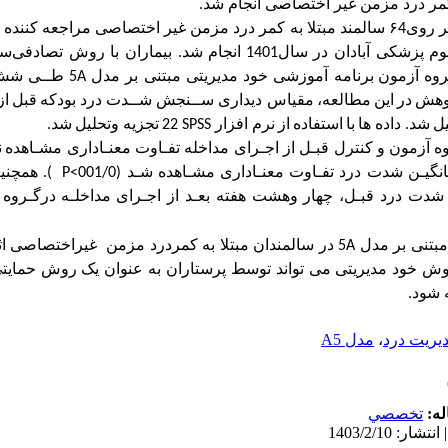
کمر درد مزمن غیر اختصاصی انجام شد.
 سالمند
مبتلا به کمر درد مزمن غیر اختصاصی
مراجعه کننده ب
پزشکی آبادان در سال1401
انجام شد.
بیماران با روش تصادفی‌س
روه آزمون
برنامه آموزشی خود مدیریتی مبتنی بر
مدل
A
5
طــی شش ه
وهش
در
این
مطالعه،
مقیاس دیداری ســنجش شــدت درد
بودکه
قبل
از
ل
شد.
داده ها
با
استفاده
از
نرم افزار
SPSS
22
تجزیه وتحلیل
شد.
ه آزمون و کنترل قبـل از اجـرای مداخله تفـاوت معنـاداری مشـاهده
ن
یانگیـن شدت درد تفـاوت معنـاداری مشـاهده شـد
(001/0>
P
).
همچنیـ
ـن شدت درد قبـل، چهار وهشت هفته بعـد از اجـرای
مداخلـه درگـروه 
بتنی بر
مدل
A
5
در سالمندان مبتلا به کمردرد مزمن غیراختصاصی ا
 روش
خود مدیریتی
می تواند توسط پرستاران به عنوان یک روش حمایتی
 شود.
یریت درد
،
مدل A5
له:
تخصصي