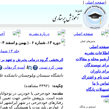
[
صفحه اصلی
]
بخش‌های اصلی
دوره ۱۳، شماره ۶ - ( بهمن و اسفند ۱۴۰۳ )
صفحه اصلی
جلد ۱۳ شماره ۶ صفحات ۵۲-۴۱
اطلاعات نشریه
آرشیو مجله و مقالات
اثربخشی گروه درمانی پذیرش و تعهد بر 
برای نویسندگان
بهمن کرد تمینی
،
آسیه گردهانی
برای داوران
دانشگاه سیستان وبلوچستان دانشکده علو
ثبت نام و اشتراک
تماس با ما
چکیده:
(۳۳۹۲ مشاهده)
تسهیلات پایگاه
مقدمه
: خودجرحی یا خودزنی در نوجوان
تست
شده است. پژوهش حاضر جهت تعیین اثرب
رفتارهای خودجرحی در شهر ایرانشهر انجا
از عوارض بلند مدت یا همیشگی که همر
جستجو در پایگاه