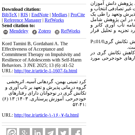
ی پژوهش دانش آموزان
 پژوهش تعداد 30 نفر دانش آموز به صورت غیر تصادفی انتخاب و
Download citation:
وه مداخله درمان مبتنی بر پذیرش وتعهد را طی یک
BibTeX
|
RIS
|
EndNote
|
Medlars
|
ProCite
فاده در این پژوهش شامل
|
Reference Manager
|
RefWorks
ونسکی و گلن (2003)، مقیاس تکانشگری بارت (2004) و پرسشنامه تاب آوری کانر و
Send citation to:
د تجزیه و تحلیل قرار
Mendeley
Zotero
RefWorks
 تکانش گری01/0
≥
P
Kord Tamini B, Gordahani A. The
ست.
Effectiveness of Acceptance and
 کاهش تکانش گری در
Commitment Therapy on Impulsivity and
فتارهای خودجرحی مورد
Resilience of Adolescents with Self-Harm
Behaviors. 3 JNE 2025; 13 (6) :41-52
URL:
http://jne.ir/article-1-1607-fa.html
کرد تمینی بهمن، گردهانی آسیه. اثربخشی
گروه درمانی پذیرش و تعهد بر تاب آوری و
تکانش گری در نوجوانان دارای رفتارهای
خودجرحی. آموزش پرستاری. ۱۴۰۳; ۱۳ (۶)
:۴۱-۵۲
URL:
http://jne.ir/article-۱-۱۶۰۷-fa.html