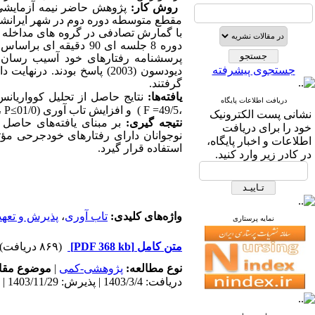
روش کار:
پژوهش حاضر نیمه آزمایش
دوره 8 جلسه ای 90 دق
جستجوی پیشرفته
دیودسون (2003) پاسخ بودند. درنهایت داده‌ها با نرم افزار
گرفتند.
یافته‌ها:
نتایج حاصل از تحلیل کوواریانس 
دریافت اطلاعات پایگاه
،49/5
=
F
) و افزایش تاب آوری (01/0
≥
P
8/95
نشانی پست الکترونیک
نتیجه گیری:
بر مبنای یافته‌های حاصل
خود را برای دریافت
نوجوانان دارای رفتارهای خودجرحی مؤثر
اطلاعات و اخبار پایگاه،
استفاده قرار گیرد.
در کادر زیر وارد کنید.
واژه‌های کلیدی:
تاب آوری
،
پذیرش و تعهد
نمایه پرستاری
متن کامل
[PDF 368 kb]
(۸۶۹ دریافت)
نوع مطالعه:
پژوهشی-کمی
|
موضوع مقا
دریافت: 1403/3/4 | پذیرش: 1403/11/29 | انتشار: 1403/11/10