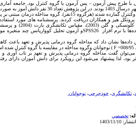
ی با طرح پیش آزمون
–
پس آزمون با گروه کنترل بود. جامعه آمار
مقطع متوسطه دوره دوم در شهر ایرانشهر درسال 1403 بودند. در این
با گمارش تصادفی در گروه های مداخله وکنترل گمارده شدند (هرگروه 15نفر). گر
یقه ای براساس پروتکل هیز و همکاران دریافت کردند. پرسشنامه های مورد است
پرسشنامه رفتارهای خود آسیب رسان کل
SPSS26
و آزمون تحلیل کوواریانس چند متغیره مور
داده‌ها نشان داد که مداخله گروه درمانی پذیرش و تعهد باعث کاهش
، 00
=
F
) نوجوانان وگروه مداخله در مقایسه با گروه کنترل شده ا
 می‌توان گفت مداخله گروه درمانی پذیرش و تعهد بر تاب آوری و
 بود، لذا پیشنهاد می‌شود این رویکرد برای دانش آموزان دارای ر
،
تکانشگری
،
خودجرحی
،
نوجوانان.
له:
تخصصي