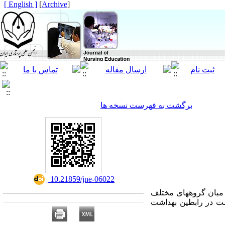
[ English ]
]
Archive
[
برگشت به فهرست نسخه ها
‎ 10.21859/jne-06022
 میان گروه­های مختلف
امت در رابطین بهداشت