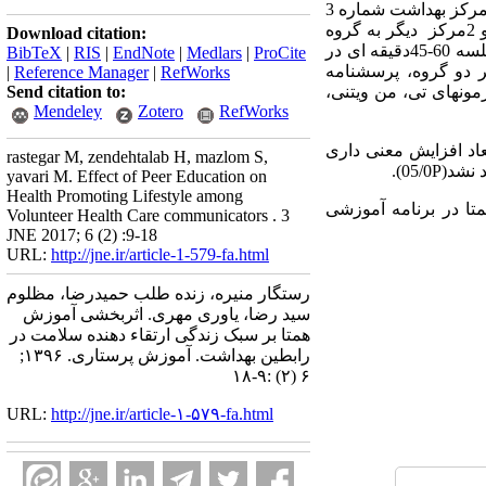
روش کار: در این مطالعه نیمه تجربی، ابتدا با نمونه گیری در دسترس، 59 واحد پژوهش از 4مرکز تحت پوشش مرکز بهداشت شماره 3
مشهد براساس نتایج مطالعه مقدماتی انتخاب شدند. سپس به طور تصادفی، 2مرکز به گروه آزمون (29 نفر) و 2مرکز دیگر به گروه
Download citation:
شاهد (30نفر) اختصاص داده شد. در گروه آزمون بعد از انتخاب آموزش دهندگان همتا، مداخله آموزشی طی 6جلسه 60-45دقیقه ای در
BibTeX
|
RIS
|
EndNote
|
Medlars
|
ProCite
ر دو گروه، پرسشنامه
|
Reference Manager
|
RefWorks
 قبل و 4هفته بعد از مداخله تکمیل شد. تجزیه و تحلیل داده ها با نرم افزار 16-SPSS و آزمونهای تی، من ویتنی،
Send citation to:
Mendeley
Zotero
RefWorks
عاد افزایش معنی داری
rastegar M, zendehtalab H, mazlom S,
P).
yavari M. Effect of Peer Education on
Health Promoting Lifestyle among
تا در برنامه آموزشی
Volunteer Health Care communicators . 3
JNE 2017; 6 (2) :9-18
URL:
http://jne.ir/article-1-579-fa.html
رستگار منیره، زنده طلب حمیدرضا، مظلوم
سید رضا، یاوری مهری. اثربخشی آموزش
همتا بر سبک زندگی ارتقاء دهنده سلامت در
رابطین بهداشت. آموزش پرستاری. ۱۳۹۶;
۶ (۲) :۹-۱۸
URL:
http://jne.ir/article-۱-۵۷۹-fa.html