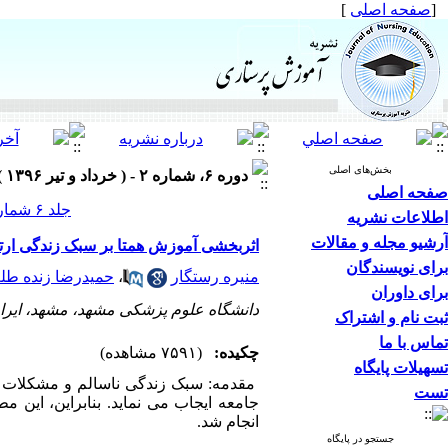
[
صفحه اصلی
]
بخش‌های اصلی
دوره ۶، شماره ۲ - ( خرداد و تیر ۱۳۹۶ )
صفحه اصلی
جلد ۶ شماره ۲ صفحات ۱۸-۹
اطلاعات نشریه
آرشیو مجله و مقالات
اثربخشی آموزش همتا بر سبک زندگی ارت
برای نویسندگان
منیره رستگار
،
حمیدرضا زنده طل
برای داوران
دانشگاه علوم پزشکی مشهد، مشهد، ایرا
ثبت نام و اشتراک
تماس با ما
چکیده:
(۷۵۹۱ مشاهده)
تسهیلات پایگاه
مقدمه: سبک­ زندگی ناسالم و مشکلات نا
تست
جامعه ایجاب می نماید. بنابراین، این 
انجام شد.
جستجو در پایگاه