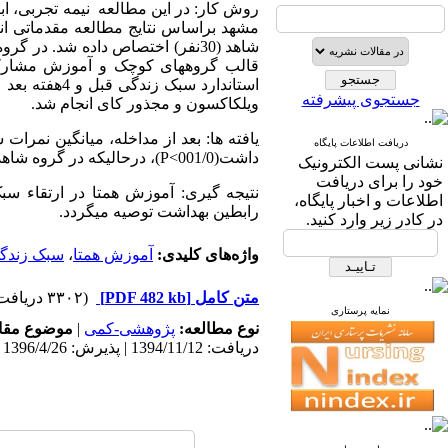
قالب گروه­های کوچک و آموزش مشارکتی
جستجوی پیشرفته
ویلکاکسون و مجذور کای انجام شد.
یافته ها: بعد از مداخله، میانگین نمرا
دریافت اطلاعات پایگاه
داشت(001/0>P)، در­حالی­که در گروه شاهد در تمامی ابعاد به جز مسئولیت­پذیری سلامتی افزایش معنی­داری مشاهد نشد(05/0
نشانی پست الکترونیک
خود را برای دریافت
نتیجه گیری: آموزش همتا در ارتقاء س
اطلاعات و اخبار پایگاه،
رابطین بهداشت توصیه می­گردد.
در کادر زیر وارد کنید.
واژه‌های کلیدی:
آموزش همتا
،
سبک زندگ
متن کامل
[PDF 482 kb]
(۳۳۰۲ دریافت)
نمایه پرستاری
نوع مطالعه:
پژوهشی-کمی
|
موضوع مقا
دریافت: 1394/11/12 | پذیرش: 1396/4/26 | انتشار: 1396/4/26