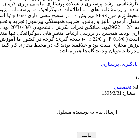
سرشماری انتخاب شدند. داده ها با استفاده از پرسشن
آموزش مجازی، جمع آوری شد
فی و آماره‌های تحلیلی (آزمون t مستقل، آزمون آنالیز واریانس، ضریب همبستگی پیرسون) تجزیه 
ی بودند. همچنین در بررسی ارتباط متغیر های دموگرافیکی تنها مت
معنی داری با نگرش دانشجویان داشته است.( 018/0 P=و 22/0 r= -) نتیجه گیری: گر
زش مجازی مثبت بود و علاقمند بودند که در محیط مجازی کار کنند ب
ر دانشجویان و دانشگاه ها همراه باشد.
یادگیری
،
پرستاری
له:
تخصصي
ارسال پیام به نویسنده مسئول