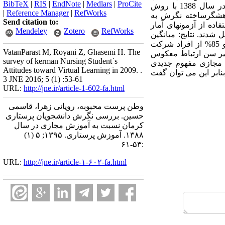
BibTeX
|
RIS
|
EndNote
|
Medlars
|
ProCite
که114 نفر از دانشجویان کارشناسی و کارشناسی ارشد پرستاری دانشکده پرستاری مامایی رازی کرمان در سال 1388 با روش
|
Reference Manager
|
RefWorks
امه های :1- اطلاعات دموگرافیک 2- پرسشنامه پژوهشگر‌ساخته نگرش به
Send citation to:
ند و در محیط نرم فزارSPSS ویرایش 17 در سطح معنی داری 05/0 p≤با استفاده از آزمونهای آمار
Mendeley
Zotero
RefWorks
و تحلیل شدند. نتایج: میانگین
سنی دانشجویان شرکت کننده در مطالعه 2/4 ± 29/22بود. میانگین نمرات نگرش دانشجویان 40/0±20/3 بود و 85% از افراد شرکت
VatanParast M, Royani Z, Ghasemi H. The
غیر سن ارتباط معکوس
survey of kerman Nursing Student`s
چه در کشور ما آموزش مجازی مفهوم جدیدی
Attitudes toward Virtual Learning in 2009. .
نابر این می توان گفت
3 JNE 2016; 5 (1) :53-61
URL:
http://jne.ir/article-1-602-fa.html
وطن پرست محبوبه، رویانی زهرا، قاسمی
حسین. بررسی نگرش دانشجویان پرستاری
کرمان نسبت به آموزش مجازی در سال
۱۳۸۸. آموزش پرستاری. ۱۳۹۵; ۵ (۱)
:۵۳-۶۱
URL:
http://jne.ir/article-۱-۶۰۲-fa.html