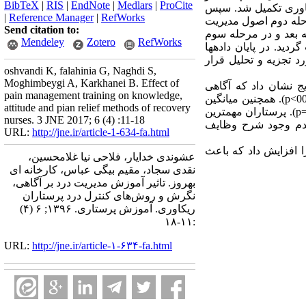
BibTeX
|
RIS
|
EndNote
|
Medlars
|
ProCite
کاوری تکمیل شد. سپس
|
Reference Manager
|
RefWorks
ست ثبت گردید. در مرحله دوم اصول مدیریت
Send citation to:
 بعد و در مرحله سوم
Mendeley
Zotero
RefWorks
ید. در پایان داده­ها
spss 16 و با آزمون­های تی زوجی، دقیق فیشر و آمار توصیفی در سطح معنی داری 05/0 مورد تجزیه و تحلیل قرار
oshvandi K, falahinia G, Naghdi S,
Moghimbeygi A, Karkhanei B. Effect of
5±93/29 سال و سابقه کار بالینی آنها 5±51/7 سال بود. نتایج نشان داد که آگاهی
pain management training on knowledge,
پرستاران ریکاوری از مدیریت درد قبل از آموزش از 63/64 درصد به 18/81 درصد در بعد از آموزش رسید(001/0>p). همچنین میانگین
attitude and pian relief methods of recovery
امتیاز نگرش پرستاران درباره مدیریت درد قبل از آموزش 87/76 بود که در بعد از آموزش به 12/81 رسید(025/0=p). پرستاران مهمترین
nurses. 3 JNE 2017; 6 (4) :11-18
عدم وجود شرح وظایف
URL:
http://jne.ir/article-1-634-fa.html
ا افزایش داد که باعث
عشوندی خدایار، فلاحی نیا غلامحسین،
نقدی سجاد، مقیم بیگی عباس، کارخانه ای
بهروز. تاثیر آموزش مدیریت درد بر آگاهی،
نگرش و روش‌های کنترل درد پرستاران
ریکاوری. آموزش پرستاری. ۱۳۹۶; ۶ (۴)
:۱۱-۱۸
URL:
http://jne.ir/article-۱-۶۳۴-fa.html