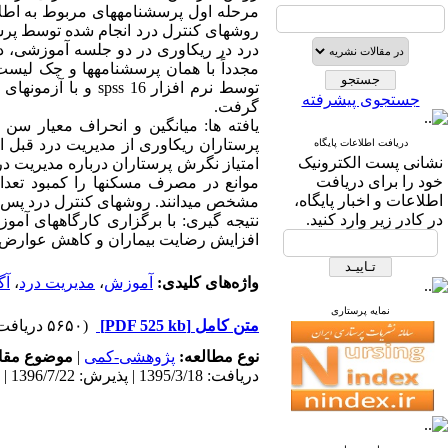
مرحله اول پرسشنامه­های مربوط به اط
درد در ریکاوری در دو جلسه آموزشی، 
مجدداً با همان پرسشنامه­ها و چک لیست 
جستجوی پیشرفته
گرفت.
دریافت اطلاعات پایگاه
نشانی پست الکترونیک
خود را برای دریافت
موانع در مصرف مسکن­ها را کمبود تعد
اطلاعات و اخبار پایگاه،
مشخص می­دانند. روش­های کنترل درد پس ا
در کادر زیر وارد کنید.
نتیجه ­گیری: با برگزاری کارگاه­های آم
افزایش رضایت بیماران و کاهش عوارض ن
واژه‌های کلیدی:
آموزش
،
مدیریت درد
،
آگ
نمایه پرستاری
متن کامل
[PDF 525 kb]
(۵۶۵۰ دریافت)
نوع مطالعه:
پژوهشی-کمی
|
موضوع مقا
دریافت: 1395/3/18 | پذیرش: 1396/7/22 | انتشار: 1396/7/22