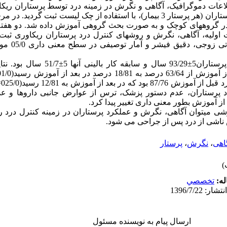
لاعات دموگرافیک، آگاهی و نگرش در زمینه درد توسط پرستاران ری
روش­های کنترل درد انجام شده توسط پرستاران (هر پرستار 3 بیمار)، با استفاده از چک لی
در گروه­های کوچک و به صورت بحث گروهی آموزش داده شد. دو هفته
اولیه، آگاهی، نگرش و روش­های کنترل درد پرستاران ریکاوری ثبت گرد
توسط نرم افزار 
یافته­ ها: میانگین و انحراف معیار سن پرستاران
اد پرستاران، عدم دستور پزشک، ترس از عوارض جانبی داروها و 
ز آموزش بطور معنی داری تغییر پیدا کرد.
وزشی می­توان آگاهی، نگرش و عملکرد پرستاران در زمینه کنترل درد ر
اشی از درد پس از جراحی می ­شود.
اهی
،
نگرش
،
پرستار
له:
تخصصي
ارسال پیام به نویسنده مسئول