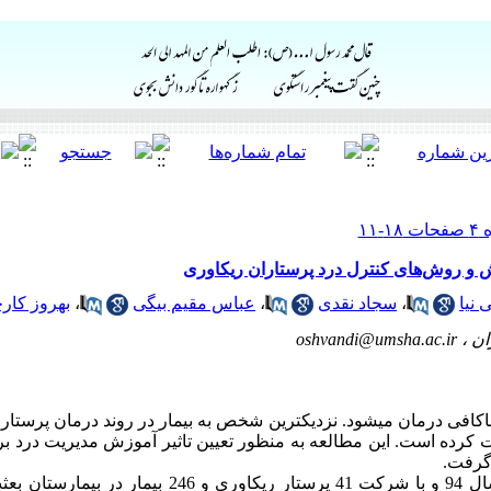
ش و روش‌های کنترل درد پرستاران ریکاوری
نیا
،
سجاد نقدی
،
عباس مقیم بیگی
،
بهروز کارخ
ان ،
oshvandi@umsha.ac.ir
 ناکافی درمان می­شود. نزدیک­ترین شخص به بیمار در روند درمان پرست
 گرفت.
روش کار: این مطالعه نیمه تجربی در سال 94 و با شرکت 41 پرستار