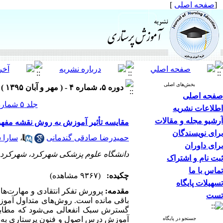
[
صفحه اصلی
]
بخش‌های اصلی
دوره ۵، شماره ۴ - ( مهر و آبان ۱۳۹۵ )
صفحه اصلی
جلد ۵ شماره ۴ صفحات ۳۳-۲۷
اطلاعات نشریه
آرشیو مجله و مقالات
مقایسه تأثیر آموزش به روش نقشه مفهو
برای نویسندگان
حمیدرضا صادقی گندمانی
،
سارا 
برای داوران
دانشگاه علوم پزشکی شهرکرد، شهرکرد، 
ثبت نام و اشتراک
تماس با ما
چکیده:
(۹۳۶۷ مشاهده)
تسهیلات پایگاه
مقدمه:
پرورش تفکر انتقادی و مهارت‌ه
تست
باقی مانده است. روش‌های متداول آموز
گسترش سبک انفعالی می‌شود که مطابق آ
آموزش درس اصول و فنون پرستاری به ر
جستجو در پایگاه