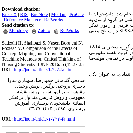
Download citation:
 تهران انجام شد. دانشجویان با
BibTeX
|
RIS
|
EndNote
|
Medlars
|
ProCite
شی در گروه آزمون به
|
Reference Manager
|
RefWorks
ت فردی و آزمون تفکر
Send citation to:
Mendeley
Zotero
RefWorks
SPSS-
در سطح معنی
Sadeghi H, Shahbazi S, Naseri Borujeni N,
قبل از آموزش، میانگین و انحراف معیار نمره کل تفکر انتقادی در گروه نقشه مفهومی 2/66± 9/71و در گروه سخنرانی 2/14±
Pooiesh V. Comparison of the Effects of
 در گروه نقشه مفهومی
Concept Mapping and Conventional
فاوت در تمامی مؤلفه‌ها
Teaching Methods on Critical Thinking of
Nursing Students. 3 JNE 2016; 5 (4) :27-33
URL:
http://jne.ir/article-1-722-fa.html
نتقادی، به عنوان یکی
صادقی گندمانی حمیدرضا، شهبازی سارا،
ناصری بروجنی نرگس، پویش وحیده.
مقایسه تأثیر آموزش به روش نقشه
مفهومی و روش تدریس متداول بر تفکر
انتقادی دانشجویان پرستاری. آموزش
پرستاری. ۱۳۹۵; ۵ (۴) :۲۷-۳۳
URL:
http://jne.ir/article-۱-۷۲۲-fa.html