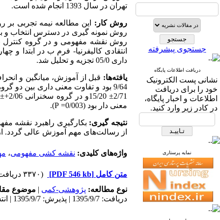
تهران در سال 1393 انجام شده است.
روش کار:
روش نمونه گیری در دسترس انتخاب و به
روش نقشه مفهومی و در گروه کنترل به
جستجوی پیشرفته
انتقادی کالیفرنیا- فرم ب در ابتدا و چه
داری 05/0 تجزیه و تحلیل شد.
دریافت اطلاعات پایگاه
یافته‌ها:
نشانی پست الکترونیک
9/64 بود و تفاوت معنی داری بین دو گروه مشاهده نشد (0/121=
خود را برای دریافت
2/71± 15/20و در گروه سخنرانی 2/06+± 10/25بود که این تفاوت از نظر آماری معنی دار بود (0/01=
اطلاعات و اخبار پایگاه،
معنی دار بود (0/003=
P
).
در کادر زیر وارد کنید.
نتیجه گیری:
بکارگیری راهبرد نقشه مفهوم
از رسالت‌های مهم آموزش عالی گردد. از 
واژه‌های کلیدی:
نقشه کشی مفهومی
،
مه
نمایه پرستاری
متن کامل
[PDF 546 kb]
(۳۳۷۰ دریافت)
نوع مطالعه:
پژوهشی-کمی
|
موضوع مقا
دریافت: 1395/9/7 | پذیرش: 1395/9/7 | انتشار: 1395/9/7