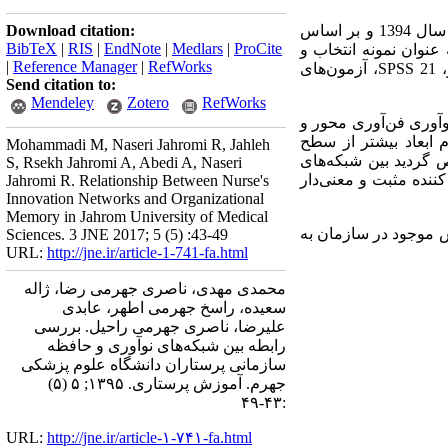
این مطالعه از نوع توصیفی همبستگی بوده که در میان پرستاران دانشگاه علوم پزشکی جهرم در سال 1394 و بر اساس
Download citation:
BibTeX
|
RIS
|
EndNote
|
Medlars
|
ProCite
‌ای انجام شده است. با استفاده از جدول کرجسی و مورگان تعداد 201 نفر به عنوان نمونه انتخاب و
|
Reference Manager
|
RefWorks
،
SPSS 21
، آزمون‌های
Send citation to:
Mendeley
Zotero
RefWorks
وآوری فن‌آوری محور و
م ابعاد بیشتر از سطح
Mohammadi M, Naseri Jahromi R, Jahleh
 گردید بین شبکه‌های
S, Rsekh Jahromi A, Abedi A, Naseri
ننده مثبت و معنی‌دار
Jahromi R. Relationship Between Nurse's
Innovation Networks and Organizational
Memory in Jahrom University of Medical
ش موجود در سازمان به
Sciences. 3 JNE 2017; 5 (5) :43-49
URL:
http://jne.ir/article-1-741-fa.html
محمدی مهدی، ناصری جهرمی رضا، ژاله
سعیده، راسخ جهرمی اطهر، عابدی
علیرضا، ناصری جهرمی راحیل. بررسی
رابطه بین شبکه‌های نوآوری و حافظه
سازمانی پرستاران دانشگاه علوم پزشکی
جهرم. آموزش پرستاری. ۱۳۹۵; ۵ (۵)
:۴۳-۴۹
URL:
http://jne.ir/article-۱-۷۴۱-fa.html