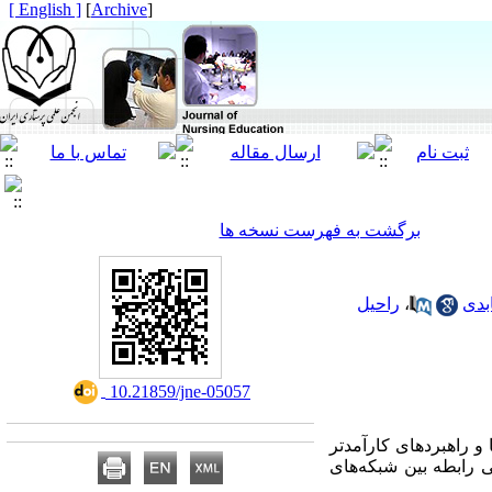
[ English ]
]
Archive
[
برگشت به فهرست نسخه ها
بدی
،
راحیل
‎ 10.21859/jne-05057
و راهبردهای کارآمدتر
 رابطه بین شبکه‌های