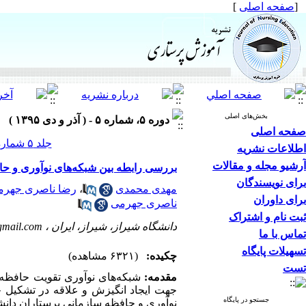
[
صفحه اصلی
]
بخش‌های اصلی
دوره ۵، شماره ۵ - ( آذر و دی ۱۳۹۵ )
صفحه اصلی
جلد ۵ شماره ۵ صفحات ۴۹-۴۳
اطلاعات نشریه
آرشیو مجله و مقالات
بررسی رابطه بین شبکه‌های نوآوری و ح
برای نویسندگان
مهدی محمدی
،
رضا ناصری جهرم
برای داوران
ناصری جهرمی
ثبت نام و اشتراک
دانشگاه شیراز، شیراز، ایران ،
mail.com
تماس با ما
تسهیلات پایگاه
چکیده:
(۶۳۲۱ مشاهده)
تست
مقدمه:
شبکه‌های نوآوری تقویت حافظه س
جهت ایجاد انگیزش و علاقه در تشکیل 
جستجو در پایگاه
نوآوری و حافظه سازمانی پرستاران دان