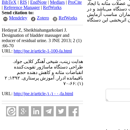
BibTeX
|
RIS
|
EndNote
|
Medlars
|
ProCite
عضلات مثانه با ایجاد
|
Reference Manager
|
RefWorks
 دستگاه می‌باشد و در
Send citation to:
یماران مناسب آزمایش
Mendeley
Zotero
RefWorks
ان اثربخشی این دستگاه
Hedayat Z, Sheikhiahangarkolaei J.
Designation of bladder massager and
reducer of residual urine. 3 JNE 2013; 2 (1)
:66-70
URL:
http://jne.ir/article-1-100-fa.html
هدایت زینب، شیخی آهنگر کلایی جواد.
طراحی دستگاه ماساژور تقویت‌کننده
انقباضات مثانه و کاهش دهنده حجم
باقیمانده ادرار. آموزش پرستاری. ۱۳۹۲; ۲
(۱) :۶۶-۷۰
URL:
http://jne.ir/article-۱-۱۰۰-fa.html