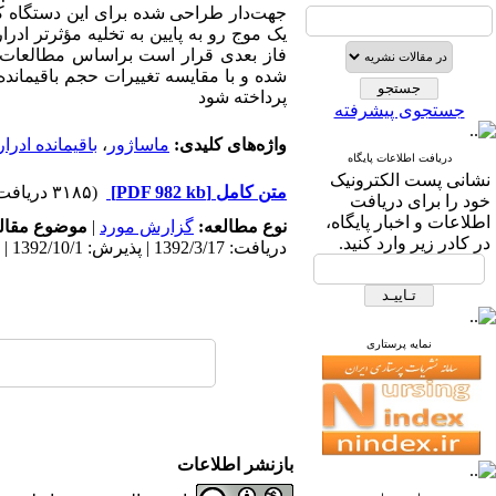
جهت‌دار طراحی شده برای این دستگاه که 
یک موج رو به پایین به تخلیه مؤثرتر ا
فاز بعدی قرار است براساس مطالعات م
شده و با مقایسه تغییرات حجم باقیمانده 
پرداخته شود
جستجوی پیشرفته
واژه‌های کلیدی:
ماساژور
،
باقیمانده ادرار
دریافت اطلاعات پایگاه
نشانی پست الکترونیک
متن کامل
[PDF 982 kb]
(۳۱۸۵ دریافت)
خود را برای دریافت
اطلاعات و اخبار پایگاه،
نوع مطالعه:
گزارش مورد
|
موضوع مقال
در کادر زیر وارد کنید.
دریافت: 1392/3/17 | پذیرش: 1392/10/1 | انتشار: 1392/10/1
نمایه پرستاری
بازنشر اطلاعات