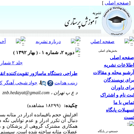
[
صفحه اصلی
]
بخش‌های اصلی
دوره ۲، شماره ۱ - ( بهار ۱۳۹۲ )
صفحه اصلی
جلد ۲ شماره ۱ صفحات ۷۰-۶۶
اطلاعات نشریه
آرشیو مجله و مقالات
طراحی دستگاه ماساژور تقویت‌کننده انقب
برای نویسندگان
زینب هدایت
،
جواد شیخی آهنگر کل
برای داوران
د ع پ تهران ،
znb.hedayat@gmail.com
ثبت نام و اشتراک
تماس با ما
چکیده:
(۱۸۲۹۹ مشاهده)
تسهیلات پایگاه
افزایش حجم باقیمانده ادرار در مثانه ب
تست
دنبال آن تکرر ادرار و عدم توانایی نگه
همکاری مشترک گروهی از پزشکان و مهن
عضلات مثانه ساخته شده است. سیستم پیش
جستجو در پایگاه