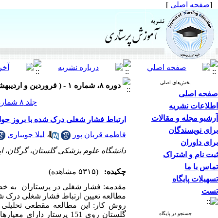
[
صفحه اصلی
]
بخش‌های اصلی
دوره ۸، شماره ۱ - ( فروردین و اردیبهشت ۱۳۹۸ )
صفحه اصلی
جلد ۸ شماره ۱ صفحات ۲۰-۱۳
اطلاعات نشریه
آرشیو مجله و مقالات
ارتباط فشار شغلی درک شده با بروز حو
برای نویسندگان
فاطمه قربان پور
،
لیلا جویباری
برای داوران
دانشگاه علوم پزشکی گلستان، گرگان، ای
ثبت نام و اشتراک
تماس با ما
چکیده:
(۵۳۱۵ مشاهده)
تسهیلات پایگاه
مقدمه: فشار شغلی در پرستاران به خصوص
تست
مطالعه تعیین ارتباط فشار شغلی درک شد
گلستان روی 151 پرستار دا
جستجو در پایگاه