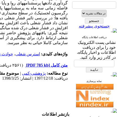
گردآوری داده­ها پرسشنامه­های روا و پ
فاصله زمانی سه ماه به پرسشنامه­ها پاس
رگرسیون لجستیک)، در سطح معنی­داری 05/0>P-value تحلیل شد.
یافته ها: در بررسی تاثیر فشار شغلی د
جستجوی پیشرفته
افزایش در فشار شغلی درک شده میانگین بروز حواد
نتیجه گیری: یافته­های پژوهش حاضر نشا
شغلی ارتباط دارد. برای پیشگیری از آس
دریافت اطلاعات پایگاه
نشانی پست الکترونیک
سازمانی کاملا حیاتی به نظر می­رسد.
خود را برای دریافت
اطلاعات و اخبار پایگاه،
واژه‌های کلیدی:
استرس شغلی
،
حوادث 
در کادر زیر وارد کنید.
متن کامل
[PDF 785 kb]
(۲۵۶۱ دریافت)
نوع مطالعه:
پژوهشی-کمی
|
موضوع مقا
دریافت: 1397/12/18 | انتشار: 1398/3/25
نمایه پرستاری
بازنشر اطلاعات