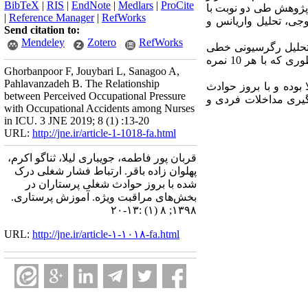
BibTeX
|
RIS
|
EndNote
|
Medlars
|
ProCite
 پژوهش طی دو نوبت با
|
Reference Manager
|
RefWorks
زوجی، تحلیل واریانس و
Send citation to:
Mendeley
Zotero
RefWorks
، تحلیل رگرسیونی خطی
نشان داد فشار شغلی باعث افزایش معنی­داری بر بروز حوادث شغلی در پرستاران شده است (001/0>P) به طوری که با هر 10 نمره
Ghorbanpoor F, Jouybari L, Sanagoo A,
Pahlavanzadeh B. The Relationship
بوده و با بروز حوادث
between Perceived Occupational Pressure
رگیری مداخلات فردی و
with Occupational Accidents among Nurses
in ICU. 3 JNE 2019; 8 (1) :13-20
URL:
http://jne.ir/article-1-1018-fa.html
قربان پور فاطمه، جویباری لیلا، ثناگو اکرم،
پهلوان زاده باقر. ارتباط فشار شغلی درک
شده با بروز حوادث شغلی پرستاران در
بخش‌های مراقبت ویژه. آموزش پرستاری.
۱۳۹۸; ۸ (۱) :۱۳-۲۰
URL:
http://jne.ir/article-۱-۱۰۱۸-fa.html