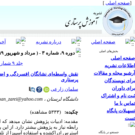
[
صفحه اصلی
]
بخش‌های اصلی
دوره ۹، شماره ۳ - ( مرداد و شهریور ۱۳۹۹ )
صفحه اصلی
جلد ۹ شماره ۳ صفحات ۲۰-۱۰
اطلاعات نشریه
آرشیو مجله و مقالات
نقش واسطه‌ای نشانگان افسردگی و اضطر
پرستاری
برای نویسندگان
برای داوران
سلمان زارعی
ثبت نام و اشتراک
دانشگاه لرستان ،
man_zarei@yahoo.com
تماس با ما
تسهیلات پایگاه
چکیده:
(۵۳۳۳ مشاهده)
تست
مقدمه: ادبیات پژوهش نشان می­دهد که است
رابطه نیاز به پژوهش بیشتر دارد. از ا
استرس ادراک­شده و استفاده آسیب­زا از تل
جستجو در پایگاه