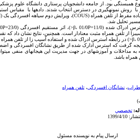
 همبستگی بود. از جامعه دانشجویان پرستاری دانشگاه علوم پزشکی آ
مسیر تحلیل شد.
β، <) بر استفاده آسیب­زا از تلفن همراه مثبت معنادار است. همچنین، نتایج نشان دا
ن نتیجه گرفت که استرس ادارک شده از طریق نشانگان افسردگی و اضطرا
توجه به مداخلات و آموزش­های در جهت مدیریت این هیجان­های منفی می­
 همراه باشد.
طراب
،
نشانگان افسردگی
،
تلفن همراه
له:
تخصصي
ارسال پیام به نویسنده مسئول