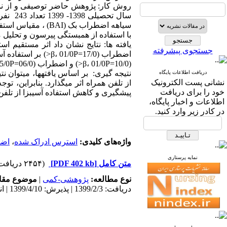
روش کار: پژوهش حاضر توصیفی و از نوع
با استفاده از همبستگی پیرسون و تحلیل 
جستجوی پیشرفته
اضطراب (17/0=01/0P
(10/0=β، 01/0P<) و اضطراب (06/0=β، 05/0P<) در رابطه استرس ادراک شده و استفاده آسیب زا از تلفن همراه معنادار است.
نتیجه ­گیری: بر اساس یافته­ها، می­توا
دریافت اطلاعات پایگاه
نشانی پست الکترونیک
از تلفن همراه اثر می­گذارد. بنابراین، 
خود را برای دریافت
پیشگیری و کاهش استفاده آسیب­زا از تلفن
اطلاعات و اخبار پایگاه،
در کادر زیر وارد کنید.
واژه‌های کلیدی:
استرس ادراک ‌شده
،
اض
نمایه پرستاری
متن کامل
[PDF 402 kb]
(۲۴۵۴ دریافت)
نوع مطالعه:
پژوهشی-کمی
|
موضوع مقا
دریافت: 1399/2/3 | پذیرش: 1399/4/10 | انتشار: 1399/4/10