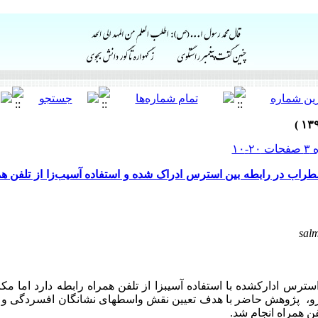
اب در رابطه بین استرس ادراک شده و استفاده آسیب‌زا از تلفن همر
sal
رس ادارک­شده با استفاده آسیب­زا از تلفن همراه رابطه دارد اما مکان
ین رو، پژوهش حاضر با هدف تعیین نقش واسطه­ای نشانگان افسردگی و
فن همراه انجام شد.