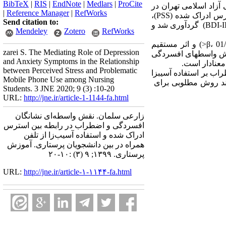
BibTeX
|
RIS
|
EndNote
|
Medlars
|
ProCite
زاد اسلامی تهران در
|
Reference Manager
|
RefWorks
سال تحصیلی 1398- 1399 تعداد 243 نفر با روش نمونه­گیری در دسترس انتخاب شدند. داده­ها با مقیاس استرس ادراک شده (PSS)،
Send citation to:
سیاهه اضطراب بک (BAI) ، مقیاس استفاده مفرط از تلفن همراه (COUS)، ویرایش دوم سیاهه افسردگی بک (BDI-II) گردآوری شد و
Mendeley
Zotero
RefWorks
یافته­ ها: نتایج نشان داد اثر مستقیم استرس ادراک ­شده (11/0=β، 01/0P<)، اثر مستقیم افسردگی (23/0=β، 01/0P<) و اثر مستقیم
zarei S. The Mediating Role of Depression
د که نقش واسطه­ای افسردگی
and Anxiety Symptoms in the Relationship
between Perceived Stress and Problematic
ب بر استفاده آسیب­زا
Mobile Phone Use among Nursing
تواند روش مطلوبی برای
Students. 3 JNE 2020; 9 (3) :10-20
URL:
http://jne.ir/article-1-1144-fa.html
زارعی سلمان. نقش واسطه‌ای نشانگان
افسردگی و اضطراب در رابطه بین استرس
ادراک شده و استفاده آسیب‌زا از تلفن
همراه در بین دانشجویان پرستاری. آموزش
پرستاری. ۱۳۹۹; ۹ (۳) :۱۰-۲۰
URL:
http://jne.ir/article-۱-۱۱۴۴-fa.html