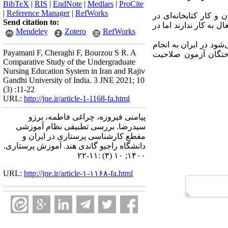
BibTeX
|
RIS
|
EndNote
|
Medlars
|
ProCite
|
Reference Manager
|
RefWorks
و کار کتابخانه‌ای در
Send citation to:
ل به کار ندارند اما در
Mendeley
Zotero
RefWorks
شود در ایران به انجام
Payamani F, Cheraghi F, Bourzou S R. A
وختگان آزمون صلاحیت
Comparative Study of the Undergraduate
Nursing Education System in Iran and Rajiv
Gandhi University of India. 3 JNE 2021; 10
(3) :11-22
URL:
http://jne.ir/article-1-1168-fa.html
پیامنی فیروزه، چراغی فاطمه، برزو
سیدرضا. بررسی تطبیقی نظام آموزشی
مقطع کارشناسی پرستاری در ایران و
دانشگاه راجیو گاندی هند. آموزش پرستاری.
۱۴۰۰; ۱۰ (۳) :۱۱-۲۲
URL:
http://jne.ir/article-۱-۱۱۶۸-fa.html