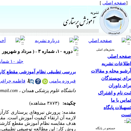
[
صفحه اصلی
]
بخش‌های اصلی
دوره ۱۰، شماره ۳ - ( مرداد و شهریور ۱۴۰۰ )
صفحه اصلی
جلد ۱۰ شماره ۳ صفحات ۲۲-۱۱
اطلاعات نشریه
آرشیو مجله و مقالات
بررسی تطبیقی نظام آموزشی مقطع کارشن
برای نویسندگان
فیروزه پیامنی
،
فاطمه چراغی
برای داوران
دانشگاه علوم پزشکی همدان ،
gmail.com
ثبت نام و اشتراک
تماس با ما
چکیده:
(۳۸۷۳ مشاهده)
تسهیلات پایگاه
مقدمه: پرورش نیروهای پرستاری کارآز
تست
لازمه آن ارتقاء کیفیت آموزش است. مقای
هدف مقایسه نظام آموزش مقطع کارشناسی 
روش کار: این مطالعه توصیفی تطبیقی، ب
جستجو در پایگاه