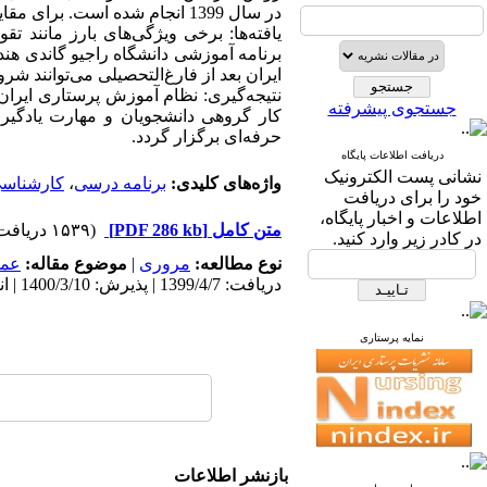
در سال 1399 انجام شده است. برای مقایسه دو برنامه درسی، از الگوی
یافته‌ها: برخی ویژگی‌های بارز مانند ت
برنامه آموزشی دانشگاه راجیو گاندی هند
ایران بعد از فارغ‌التحصیلی می‌توانند شرو
نتیجه‌گیری: نظام آموزش پرستاری ایران و
جستجوی پیشرفته
کار گروهی دانشجویان و مهارت یادگیر
حرفه‌ای برگزار گردد.
دریافت اطلاعات پایگاه
نشانی پست الکترونیک
واژه‌های کلیدی:
برنامه درسی
،
کارشناسی
خود را برای دریافت
اطلاعات و اخبار پایگاه،
متن کامل
[PDF 286 kb]
(۱۵۳۹ دریافت)
در کادر زیر وارد کنید.
نوع مطالعه:
مروری
|
موضوع مقاله:
عم
دریافت: 1399/4/7 | پذیرش: 1400/3/10 | انتشار: 1400/3/10
نمایه پرستاری
بازنشر اطلاعات