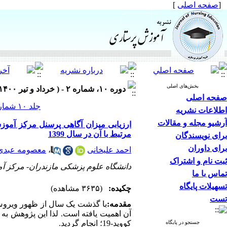
[
صفحه اصلی
]
بخش‌های اصلی
دوره ۱۰، شماره ۲ - ( خرداد و تیر ۱۴۰۰ )
صفحه اصلی
جلد ۱۰ شماره ۲ صفحات ۲۲-۱۳
اطلاعات نشریه
آرشیو مجله و مقالات
مرتبط با آن در سال 1399
برای نویسندگان
برای داوران
احمد علیخانی
،
معصومه عبدی 
ثبت نام و اشتراک
دانشگاه علوم پزشکی مازندران- مرکز آ
تماس با ما
تسهیلات پایگاه
چکیده:
(۳۶۳۵ مشاهده)
تست
مقدمه
:
با گذشت یک سال از ظهور ویروس 
آن اهمیت یافته است‌. لذا این پژوهش ب
کووید-19؛ انجام گردید.
جستجو در پایگاه