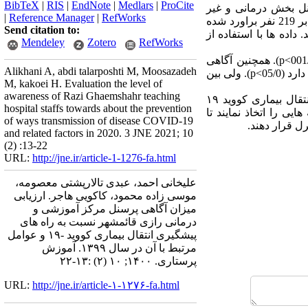
BibTeX
|
RIS
|
EndNote
|
Medlars
|
ProCite
مل کلیه پرسنل بخش درمانی و غیر
|
Reference Manager
|
RefWorks
درمانی مرکز آموزشی درمانی رازی قائمشهر با استفاده از فرمول براورد یک نسبت تعداد نمونه مورد نیاز برابر 219 نفر براورد شده
Send citation to:
 پرسشنامه ها تعداد نمونه به 242 افزایش داده شد. داده ها با استفاده از
Mendeley
Zotero
RefWorks
p
). همچنین آگاهی
Alikhani A, abdi talarposhti M, Moosazadeh
05/0>
p
). ولی بین
M, kakoei H. Evaluation the level of
awareness of Razi Ghaemshahr teaching
بر اساس نتایج بدست آمده دیده شد که آگاهی پرسنل غیر درمانی نسبت به راههای پیشگیری انتقال بیماری کووید ۱۹
hospital staffs towards about the prevention
ی را اتخاذ نمایند تا
of ways transmission of disease COVID-19
and related factors in 2020. 3 JNE 2021; 10
(2) :13-22
URL:
http://jne.ir/article-1-1276-fa.html
علیخانی احمد، عبدی تالارپشتی معصومه،
موسی زاده محمود، کاکویی هاجر. ارزیابی
میزان آگاهی پرسنل مرکز آموزشی و
درمانی رازی قائمشهر نسبت به راه های
پیشگیری انتقال بیماری کووید -۱۹ و عوامل
مرتبط با آن در سال ۱۳۹۹. آموزش
پرستاری. ۱۴۰۰; ۱۰ (۲) :۱۳-۲۲
URL:
http://jne.ir/article-۱-۱۲۷۶-fa.html