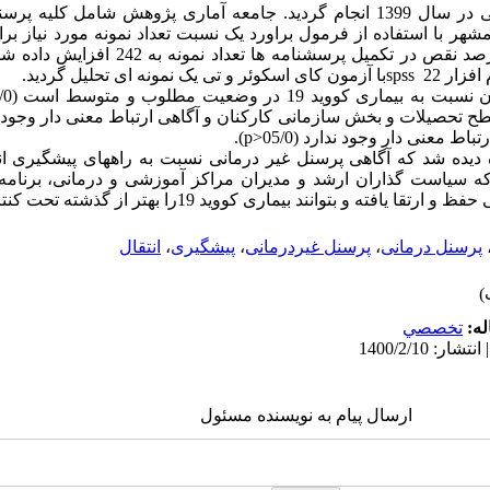
این مطالعه توصیفی و تحلیلی در سال 1399 انجام گردید. جامعه آماری پژوهش شا
است که با در نظر گرفتن احتمال 10 درصد نقص در تکمیل
زار 22
spss
با آزمون کای اسکوئر و تی یک نمونه ای تحلیل گردید.
د 19 در وضعیت مطلوب و متوسط است (001/0>
تحصیلات و بخش سازمانی کارکنان و آگاهی ارتباط معنی دار وجود دارد (
 معنی دار وجود ندارد (05/0<
p
).
سیاست گذاران ارشد و مدیران مراکز آموزشی و درمانی، برنامه های
بتوانند بیماری کووید 19را بهتر از گذشته تحت کنترل قرار دهند.
پرسنل درمانی
،
پرسنل غیردرمانی
،
پیشگیری
،
انتقال
له:
تخصصي
ارسال پیام به نویسنده مسئول