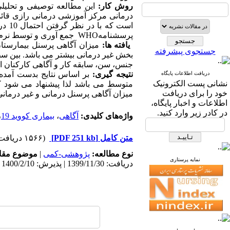
روش کار:
پرسشنامه
WHO
جمع آوری و توسط نرم اف
یافته ها:
میزان آگاهی پرسنل بیمارستان نسبت به بیماری کووی
جستجوی پیشرفته
بخش غیر درمانی بیشتر می باشد. بین سطح 
جنس، سن، سابقه کار و آگاهی کارکنان ارتباط
نتیجه گیری:
دریافت اطلاعات پایگاه
نشانی پست الکترونیک
متوسط می باشد لذا پیشنهاد می شود که 
خود را برای دریافت
میزان آگاهی پرسنل درمانی و غیر درمانی حفظ و ارتقا یافته و 
اطلاعات و اخبار پایگاه،
در کادر زیر وارد کنید.
واژه‌های کلیدی:
آگاهی
،
بیماری کووید 19
،
متن کامل
[PDF 251 kb]
(۱۵۶۶ دریافت)
نوع مطالعه:
پژوهشی-کمی
|
موضوع مقا
نمایه پرستاری
دریافت: 1399/11/30 | پذیرش: 1400/2/10 | انتشار: 1400/2/10