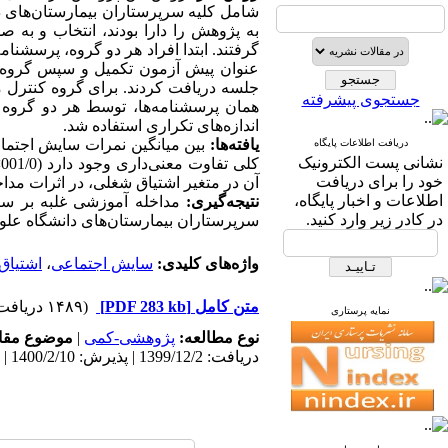
گرفتند. ابتدا
افراد هر دو گروه،
پرسشنامه‌
عنوان پیش آزمون تکمیل و
سپس گروه
جستجوی پیشرفته
همان پرسشنامه‌ها، توسط هر دو گروه
م
اندازه‌های تکراری استفاده شد.
یافته‌ها:
بین میانگین نمرات سایش اجتما
دریافت اطلاعات پایگاه
نشانی پست الکترونیک
کلی تفاوت معنی‌داری وجود دارد (001/0>
خود را برای دریافت
آن در متغیر اشتیاق شغلی، در اثرات مدا
اطلاعات و اخبار پایگاه،
نتیجه‌گیری:
مداخله آموزشی غلبه بر سا
در کادر زیر وارد کنید.
سرپرستاران بیمارستان‌های دانشگاه علو
واژه‌های کلیدی:
سایش اجتماعی
،
اشتیاق
متن کامل
[PDF 283 kb]
(۱۴۸۹ دریافت)
نمایه پرستاری
نوع مطالعه:
پژوهشی-کمی
|
موضوع مقا
دریافت: 1399/12/2 | پذیرش: 1400/2/10 | انتشار: 1400/2/10