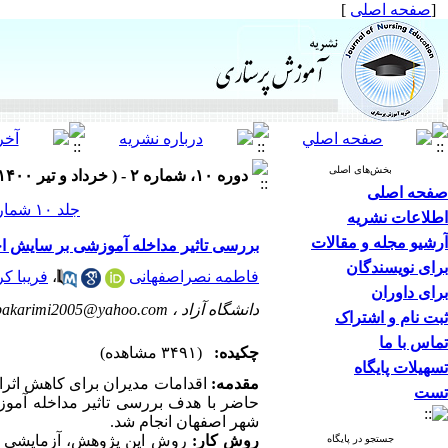
[
صفحه اصلی
]
بخش‌های اصلی
دوره ۱۰، شماره ۲ - ( خرداد و تیر ۱۴۰۰ )
صفحه اصلی
جلد ۱۰ شماره ۲ صفحات ۵۳-۴۲
اطلاعات نشریه
آرشیو مجله و مقالات
بررسی تاثیر مداخله آموزشی بر سایش ا
برای نویسندگان
فاطمه نصراصفهانی
،
فریبا ک
برای داوران
دانشگاه آزاد ،
bakarimi2005@yahoo.com
ثبت نام و اشتراک
تماس با ما
چکیده:
(۳۴۹۱ مشاهده)
تسهیلات پایگاه
مقدمه:
اقدامات مدیران برای کاهش اثر
تست
حاضر با
هدف بررسی تاثیر مداخله آمو
شهر اصفهان انجام شد.
روش کار:
روش این پژوهش، آزمایشی با 
جستجو در پایگاه