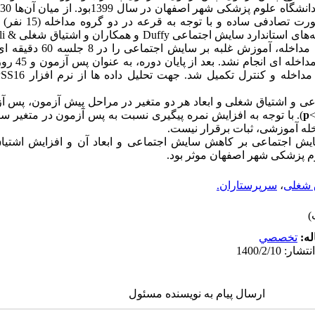
ش
های استاندارد
سایش اجتماعی
Duffy
و همکاران و اشتیاق شغلی
li &
مداخله
، آموزش غلبه بر سایش 
جلسه دریافت کردند
داخله و
کنترل تکمیل شد. جهت تحلیل داده ها از نرم افزار
PSS16
عی و اشتیاق شغلی و ابعاد هر دو متغیر در مراحل پیش آزمون، پس آ
p
).
با توجه به افزایش نمره پیگیری نسبت به پس آزمون در متغیر 
خله آموزشی، ثبات برقرار نیست.
یش اجتماعی بر کاهش سایش اجتماعی و ابعاد آن و افزایش اشتیاق
م پزشکی شهر اصفهان موثر بود.
 شغلی
،
سرپرستاران.
له:
تخصصي
ارسال پیام به نویسنده مسئول