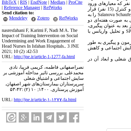
BibTeX
|
RIS
|
EndNote
|
Medlars
|
ProCite
امل کلیه سرپرستاران بیمارستان‌های دانشگاه علوم پزشکی شهر اصفهان در سال 1399بود. از میان آن‌ها 30 نفر که معیارهای ورود
|
Reference Manager
|
RefWorks
به پژوهش را دارا بودند، انتخاب و به صورت تصادفی ساده و با توجه به قرعه در دو گروه مداخله (15 نفر) و کنترل (15 نفر) قرار
Send citation to:
Schaufe
Salanova
را به
Mendeley
Zotero
RefWorks
اجتماعی را در 8 جلسه 60 دقیقه ای به صورت هفته‌ای دو
. برای گروه کنترل مداخله ای انجام نشد. بعد از پایان دوره، به عنوان پس آزمون و 45 روز بعد به عنوان پیگیری،
nasresfahani F, Karimi F, Nadi M A. The
S
و تحلیل واریانس با
Impact of Training Intervention on Social
Undermining and Work Engagement of
زمون و پیگیری به طور
Head Nurses In Isfahan Hospitals.. 3 JNE
سایش اجتماعی و کاهش
2021; 10 (2) :42-53
URL:
http://jne.ir/article-1-1277-fa.html
 شغلی و ابعاد آن در
نصراصفهانی فاطمه، کریمی فریبا، نادی
محمدعلی. بررسی تاثیر مداخله آموزشی بر
سایش اجتماعی و اشتیاق شغلی
سرپرستاران بیمارستان‌های شهر اصفهان.
آموزش پرستاری. ۱۴۰۰; ۱۰ (۲) :۴۲-۵۳
URL:
http://jne.ir/article-۱-۱۲۷۷-fa.html