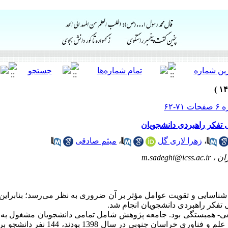
تفکر راهبردی دانشجویان
،
زهرا لاری گل
،
میثم صادقی
ان ،
m.sadeghi@icss.ac.ir
، شناسایی و تقویت عوامل مؤثر بر آن ضروری به نظر می‌رسد؛ بنابرای
تفکر راهبردی دانشجویان انجام شد.
- همبستگی بود. جامعه پژوهش شامل تمامی دانشجویان مشغول به ف
فناوری و واحدهای فناور وابسته به پارک علم و ف