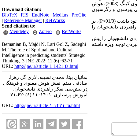
بر اساس ملاک ورود و خروج انتخاب و به پرسش‌نامه‌های هوش معنوی کینگ (2008)، هوش
همبستگی پیرسون و رگرسیون
Download citation:
BibTeX
|
RIS
|
EndNote
|
Medlars
|
ProCite
|
Reference Manager
|
RefWorks
داشت (01/0>
P
). بر
Send citation to:
رهنگی 7/46 درصد از واریانس تفکر راهبردی دانشجویان را
Mendeley
Zotero
RefWorks
ردی دانشجویان را پیش
بردی توجه ویژه داشته
Bemanian B, Majdi N, Lari Gol Z, Sadeghi
M. The role of Spiritual and Cultural
Intelligence in predicting students' Strategic
Thinking. 3 JNE 2022; 11 (6) :62-71
URL:
http://jne.ir/article-1-1421-fa.html
بمانیان بیتا، مجدی نسیبه، لاری گل زهرا،
صادقی میثم. نقش هوش معنوی و فرهنگی
در پیش‌بینی تفکر راهبردی دانشجویان.
آموزش پرستاری. ۱۴۰۱; ۱۱ (۶) :۶۲-۷۱
URL:
http://jne.ir/article-۱-۱۴۲۱-fa.html