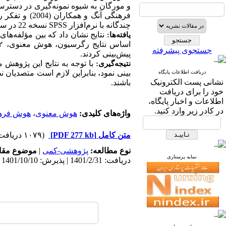
و مورگان به شیوه نمونه‌گیری در دستر
فرهنگی آنگ و همکاران (2004) و تفکر راهبردی
چندگانه با نرم‌افزار
SPSS
نسخه 22 در سطح معنی داری
نتایج نشان داد که بین مؤلفه‌های
یافته‌ها:
جستجوی پیشرفته
پیش‌بینی کردند.
با توجه به نتایج این پژوهش
نتیجه‌گیری:
بینی نمود، بنابراین لازم است متصدیا
دریافت اطلاعات پایگاه
نشانی پست الکترونیک
باشند.
خود را برای دریافت
اطلاعات و اخبار پایگاه،
در کادر زیر وارد کنید.
واژه‌های کلیدی:
هوش معنوی
،
هوش فره
متن کامل
[PDF 277 kb]
(۱۰۷۹ دریافت)
نوع مطالعه:
پژوهشی-کمی
|
موضوع مقا
نمایه پرستاری
دریافت: 1401/2/31 | پذیرش: 1401/10/10 | انتشار: 1401/10/10