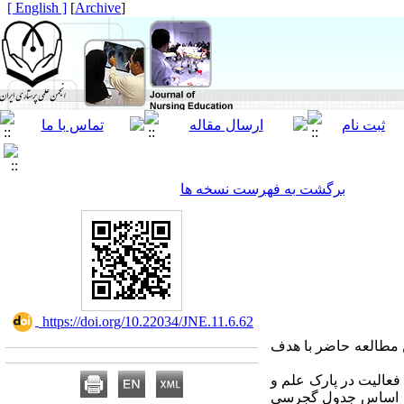
[ English ]
]
Archive
[
برگشت به فهرست نسخه ها
‎ https://doi.org/10.22034/JNE.11.6.62
ن مطالعه حاضر با هدف
عالیت در پارک علم و
ناوری خراسان جنوبی در سال 1398 بودند، 144 نفر دانشجو بر اساس جدول گجرسی