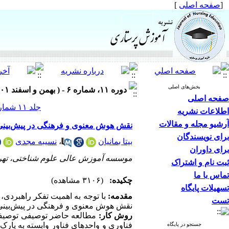
[
صفحه اصلی
]
بخش‌های اصلی
دوره ۱۱، شماره ۶ - ( بهمن و اسفند ۱۴۰۱ )
صفحه اصلی
جلد ۱۱ شماره ۶ صفحات ۷۱-۶۲
اطلاعات نشریه
آرشیو مجله و مقالات
نقش هوش معنوی و فرهنگی در پیش‌بینی 
برای نویسندگان
بیتا بمانیان
،
نسیبه مجدی
برای داوران
موسسه آموزش عالی علوم شناختی، تهر
ثبت نام و اشتراک
تماس با ما
چکیده:
(۳۱۰۶ مشاهده)
تسهیلات پایگاه
مقدمه:
با توجه به اهمیت تفکر راهبردی
تست
نقش هوش معنوی و فرهنگی در پیش‌بینی 
روش کار:
مطالعه حاضر توصیفی توصیفی
جستجو در پایگاه