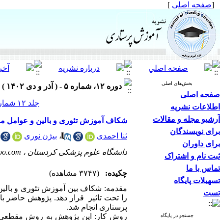
[
صفحه اصلی
]
بخش‌های اصلی
دوره ۱۲، شماره ۵ - ( آذر و دی ۱۴۰۲ )
صفحه اصلی
جلد ۱۲ شماره ۵ صفحات ۳۴-۲۴
اطلاعات نشریه
آرشیو مجله و مقالات
شکاف آموزش تئوری و بالین و عوامل مو
برای نویسندگان
ثنا احمدی
،
بیژن نوری
برای داوران
دانشگاه علوم پزشکی کردستان ،
oo.com
ثبت نام و اشتراک
تماس با ما
چکیده:
(۳۷۴۷ مشاهده)
تسهیلات پایگاه
مقدمه: شکاف بین آموزش تئوری و بالین
تست
را تحت تاثیر قرار دهد. پژوهش حاضر با
پرستاری انجام شد.
جستجو در پایگاه