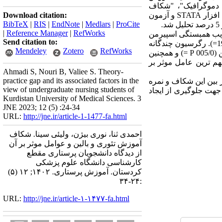
دموگرافیک"، "شکاف
آموزش تئوری و بالین" و "عوامل موثر بر شکاف آموزش تئوری و بالین" بود. داده ها با استفاده از نسخه 12 نرم افزار STATA و آزمون
Download citation:
BibTeX
|
RIS
|
EndNote
|
Medlars
|
ProCite
|
Reference Manager
|
RefWorks
 عوامل مربوط به مربیان پرستاری و ترم تحصیلی وجود داشت (0019/0P=). ضریب همبستگی اسپیرمن
Send citation to:
نشان داد که رابطه ی مثبت و معنی داری بین میزان شکاف و نمره کل عوامل وجود داشت (0092/0P= و 1943/0r=). رگرسیون چندگانه
Mendeley
Zotero
RefWorks
نشان داد که رابطه ی معنی داری بین شکاف آموزش تئوری و بالین و عوامل مربوط به بیمارستان و محیط بالین (005/0 P =) و همچنین
زی آموزشی مهم ترین عامل موثر بر
Ahmadi S, Nouri B, Valiee S. Theory-
practice gap and its associated factors in the
ر بین این شکاف و نمره
view of undergraduate nursing students of
جهت جلوگیری از ایجاد
Kurdistan University of Medical Sciences. 3
JNE 2023; 12 (5) :24-34
URL:
http://jne.ir/article-1-1477-fa.html
احمدی ثنا، نوری بیژن، ولیئی سینا. شکاف
آموزش تئوری و بالین و عوامل موثر بر آن
از دیدگاه دانشجویان پرستاری مقطع
کارشناسی دانشگاه علوم پزشکی
کردستان. آموزش پرستاری. ۱۴۰۲; ۱۲ (۵)
:۲۴-۳۴
URL:
http://jne.ir/article-۱-۱۴۷۷-fa.html