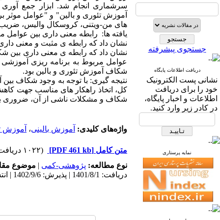
سرشماری انجام شد. ابزار جمع آور
های من-ویتنی، کروسکال والیس، ضریب همبستگی 
جستجوی پیشرفته
شکاف آموزش تئوری و بالین بود.
دریافت اطلاعات پایگاه
نشانی پست الکترونیک
نتیجه گیری: با توجه به وجود شکاف بین 
خود را برای دریافت
کل، اتخاذ راهکار های مناسب جهت کاهش 
اطلاعات و اخبار پایگاه،
شکاف و مشکلات ناشی از آن، ضروری ب
در کادر زیر وارد کنید.
واژه‌های کلیدی:
آموزش بالینی
،
آموزش ت
متن کامل
[PDF 461 kb]
(۱۰۲۲ دریافت)
نمایه پرستاری
نوع مطالعه:
پژوهشی-کمی
|
موضوع مقا
دریافت: 1401/8/1 | پذیرش: 1402/9/6 | انتشار: 1402/9/10