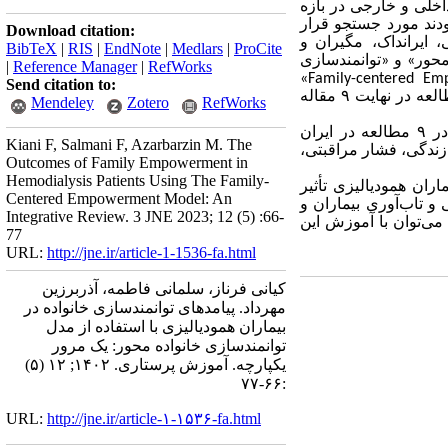
خلی و خارجی در بازه
ودند مورد جستجو قرار
Download citation:
 ایرانداک
، مگیران
و
BibTeX
|
RIS
|
EndNote
|
Medlars
|
ProCite
 محور» و «توانمندسازی
|
Reference Manager
|
RefWorks
«Family-centered E
Send citation to:
العه در نهایت
۹
مقاله
Mendeley
Zotero
RefWorks
در
۹
مطالعه در ایران
Kiani F, Salmani F, Azarbarzin M. The
زندگی، فشار مراقبتی،
Outcomes of Family Empowerment in
Hemodialysis Patients Using The Family-
ران همودیالیزی تأثیر
Centered Empowerment Model: An
و تاب‌آوری بیماران و
Integrative Review. 3 JNE 2023; 12 (5) :66-
ی‌توان با آموزش این
77
URL:
http://jne.ir/article-1-1536-fa.html
کیانی فرناز، سلمانی فاطمه، آذربرزین
مهرداد. پیامدهای توانمندسازی خانواده در
بیماران همودیالیزی با استفاده از مدل
توانمندسازی خانواده محور: یک مرور
یکپارچه. آموزش پرستاری. ۱۴۰۲; ۱۲ (۵)
:۶۶-۷۷
URL:
http://jne.ir/article-۱-۱۵۳۶-fa.html