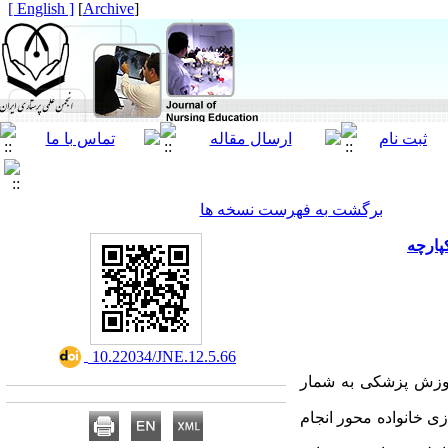
[ English ]
]
Archive
[
برگشت به فهرست نسخه ها
کپارچه
‎ 10.22034/JNE.12.5.66
آموزش پزشکی به شمار
زی خانواده محور انجام