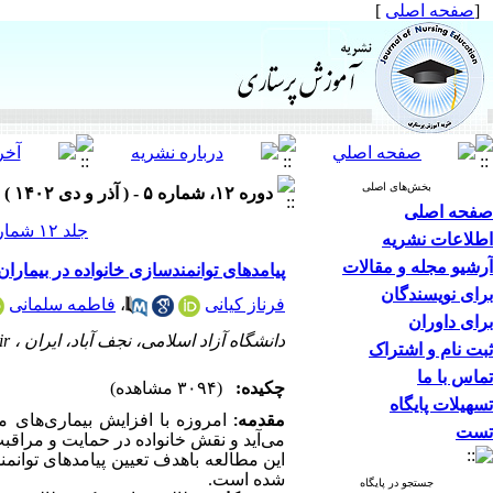
[
صفحه اصلی
]
بخش‌های اصلی
دوره ۱۲، شماره ۵ - ( آذر و دی ۱۴۰۲ )
صفحه اصلی
جلد ۱۲ شماره ۵ صفحات ۷۷-۶۶
اطلاعات نشریه
آرشیو مجله و مقالات
پیامدهای توانمندسازی خانواده در بیماران
برای نویسندگان
فرناز کیانی
،
فاطمه سلمانی
برای داوران
دانشگاه آزاد اسلامی، نجف آباد، ایران ،
ir
ثبت نام و اشتراک
تماس با ما
چکیده:
(۳۰۹۴ مشاهده)
تسهیلات پایگاه
مقدمه:
امروزه با افزایش بیماری‌های
تست
می‌آید و نقش خانواده در حمایت و مراقبت
این مطالعه باهدف تعیین پیامدهای توانمن
شده است
.
جستجو در پایگاه