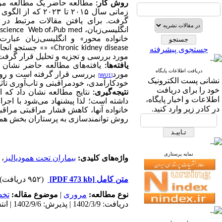
روش کار:
مطالعه حاضر یک مطالعه مر
زمانی سال
۲۰۱۵
تا
۲۰۲۳
که از الگوی ت
گرفت. برای یافتن مقالات مرتبط در پ
انگلیسی‌زبان،
Pub med
،
Web of
science
،
خانواده محور» و انگلیسی‌زبان عبار
«Chronic kidney disease
»
» جستجو انجام
جستجوی پیشرفته
مورد بررسی و تجزیه‌ و تحلیل قرار گرفت.
یافته‌ها:
یافته‌های مطالعه حاضر نشان د
دریافت اطلاعات پایگاه
مورد
بررسی قرار گرفته است و روی ا
[WU1]
نشانی پست الکترونیک
خودکارآمدی، خودمراقبتی و تاب‌آوری تأث
خود را برای دریافت
نتیجه‌گیری:
نتایج مطالعه نشان داد که ا
اطلاعات و اخبار پایگاه،
داشته است؛ لذا پیشنهاد می‌شود با اجرا
در کادر زیر وارد کنید.
خانواده آنها، کاهش فشار مراقبتی مراق
روش توانمندسازی به پرستاران بخش همود
نمایه پرستاری
واژه‌های کلیدی:
بیماران تحت همودیالیز
،
متن کامل
[PDF 473 kb]
(۹۵۲ دریافت)
نوع مطالعه:
مروری
|
موضوع مقاله:
تخ
دریافت: 1402/3/9 | پذیرش: 1402/9/6 | انتشار: 1402/9/10