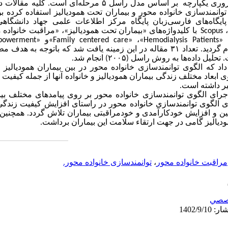
وری یکپارچه
بر اساس مدل راسل ۵ مرحله‌ای
است. کلیه مقالات دا
وانمندسازی خانواده محور و بیماران تحت همودیالیز استفاده کرده ب
ایگاه‌های فارسی‌زبان
پایگاه مرکز اطلاعات علمی جهاد دانشگاهی،
Scopus
با کلیدواژه‌های «بیماران تحت همودیالیز»، «مراقبت خانواده
ت
«Hemodialysis Patients»
،
«Family centered care»
و
mpowerment»
 گردید. تعداد
۳۱
مقاله در این زمینه یافت شد که باتوجه‌ به هدف مط
 تحلیل داده‌ها به روش راسل (
۲۰۰۵
) انجام شد.
اد که الگوی توانمندسازی خانواده محور در بین بیماران همودیالیز 
بعاد مختلف زندگی بیماران همودیالیز و خانواده آنها از جمله کیفیت 
یر داشته است.
جرای الگوی توانمندسازی خانواده محور بر روی پیامدهای مختلف بیما
ی الگوی توانمندسازی خانواده محور در راستای افزایش کیفیت زندگی 
بین و افزایش خودکارآمدی و خودمراقبتی بیماران تلاش گردد
.
همچنین م
یالیز گامی در جهت ارتقاء سلامت این بیماران برداشت.
مراقبت خانواده محور
،
توانمندسازی خانواده محور.
صصي