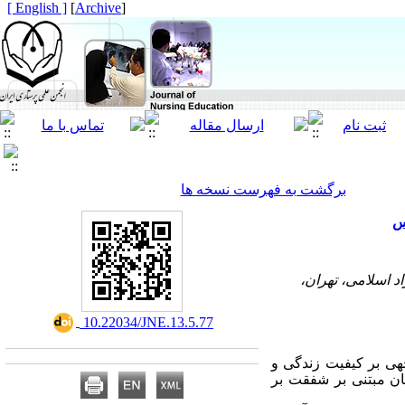
[ English ]
]
Archive
[
برگشت به فهرست نسخه ها
س
د اسلامی، تهران،
‎ 10.22034/JNE.13.5.77
هی بر کیفیت زندگی و
ن مبتنی بر شفقت بر