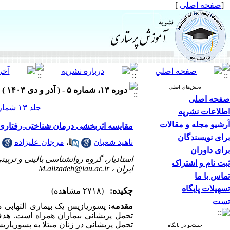
[
صفحه اصلی
]
بخش‌های اصلی
دوره ۱۳، شماره ۵ - ( آذر و دی ۱۴۰۳ )
صفحه اصلی
جلد ۱۳ شماره ۵ صفحات ۹۱-۷۷
اطلاعات نشریه
آرشیو مجله و مقالات
مقایسه اثربخشی درمان شناختی-رفتاری و
برای نویسندگان
ناهید شعبان
،
مرجان علیزاده
برای داوران
استادیار، گروه روانشناسی بالینی و تربی
ثبت نام و اشتراک
ایران ،
M.alizadeh@iau.ac.ir
تماس با ما
تسهیلات پایگاه
چکیده:
(۲۷۱۸ مشاهده)
تست
مقدمه:
پسوریازیس یک بیماری التهابی 
تحمل پریشانی بیماران همراه است
.
هدف
تحمل پریشانی در زنان مبتلا به پسوریاز
جستجو در پایگاه