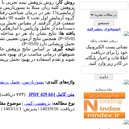
روش کار:
روش پژوهش
نیمه تجربی
با 
پژوهش کلیه زنان مبتلا به پسوریازیس شهر تهرا
آزمایشی(15 نفر در درمان شناختی-رفتاری و 15 نفر
گروه‌­ آزمایش اول تحت
8
جلسه 90 دقیقه­ای
شفقت
قرار گرفتند. از
مقیاس تحمل پری
دست‌آمده از تحلیل واریانس با اندازه­گیر
جستجوی پیشرفته
یافته­ ها:
نتایج نشان داد هر دو مداخل
(05/0>
P
). همچنین نتایج آزمون تعقیبی نش
دریافت اطلاعات پایگاه
تحمل پریشانی
دارد
(05/0>
P
).
نشانی پست الکترونیک
نتیجه­ گیری
: بر اساس نتایج پژوهش حا
خود را برای دریافت
شیوه‏های درمانی مناسب برای بهبود تحم
اطلاعات و اخبار پایگاه،
شوند
و تقدم استفاده
در بهبود تحمل پریش
در کادر زیر وارد کنید.
واژه‌های کلیدی:
پسوریازیس
،
تحمل پریش
نمایه پرستاری
متن کامل
[PDF 429 kb]
(۷۷۴ دریافت)
نوع مطالعه:
پژوهشی-کمی
|
موضوع مقا
دریافت: 1403/9/16 | پذیرش: 1403/11/1 | انتشار: 1403/9/10