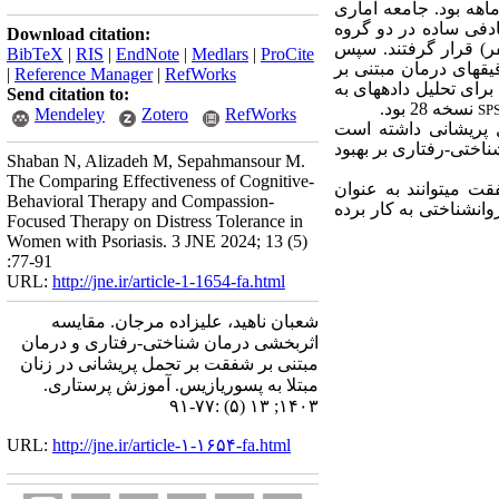
اهه بود.
جامعه آماری
 تصادفی ساده در دو گروه
Download citation:
یک گروه کنترل (15 نفر) قرار گرفتند. سپس
BibTeX
|
RIS
|
EndNote
|
Medlars
|
ProCite
اختی-رفتاری و گروه آزمایش دوم تحت10 جلسه 90 دقیقه­ای درمان مبتنی بر
|
Reference Manager
|
RefWorks
ای تحلیل داده­های به‌
Send citation to:
نسخه 28 بود.
SP
Mendeley
Zotero
RefWorks
 پریشانی
داشته است
ختی-رفتاری بر بهبود
Shaban N, Alizadeh M, Sepahmansour M.
The Comparing Effectiveness of Cognitive-
شفقت
می‏توانند به عنوان
Behavioral Therapy and Compassion-
انشناختی به کار برده
Focused Therapy on Distress Tolerance in
Women with Psoriasis. 3 JNE 2024; 13 (5)
:77-91
URL:
http://jne.ir/article-1-1654-fa.html
شعبان ناهید، علیزاده مرجان. مقایسه
اثربخشی درمان شناختی-رفتاری و درمان
مبتنی بر شفقت بر تحمل پریشانی در زنان
مبتلا به پسوریازیس. آموزش پرستاری.
۱۴۰۳; ۱۳ (۵) :۷۷-۹۱
URL:
http://jne.ir/article-۱-۱۶۵۴-fa.html