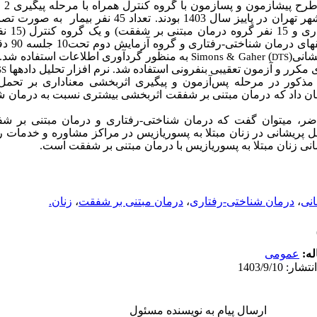
طرح پیش­آزمون
و
پس­آزمون با گروه کنترل همراه با مرحله پیگیری
2
م
ن در پاییز سال 1403 بودند.
تعداد 45 نفر بیمار به صورت
گروه درمان مبتنی بر شفقت
) و 
درمان شن
شانی(
)
به منظور گردآوری اطلاعات استفاده شد. ‌بر
Simons & Gaher
DTS
ی مکرر و آزمون تعقیبی بن­فرونی
استفاده شد
. نرم افزار تحلیل داده­ها
SS
ه مذکور در مرحله پس
آزمون و پیگیری اثربخشی معناداری بر
تحمل
ان داد که
درمان مبتنی بر شفقت
اثربخشی بیشتری نسبت به درمان شنا
ضر، می‏توان گفت که درمان شناختی-رفتاری و
درمان مبتنی بر 
ل پریشانی
در زنان مبتلا به پسوریازیس
در مراکز مشاوره و خدمات رو
انی زنان مبتلا به پسوریازیس
با
درمان مبتنی بر شفقت
است.
انی
،
درمان شناختی-رفتاری
،
درمان مبتنی بر شفقت
،
زنان.
له:
عمومى
ارسال پیام به نویسنده مسئول