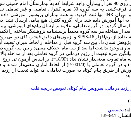
مطالعه، یک کارآزمایی بالینی است که بر روی 90 نفر از بیماران واجد شرایط که به بیمارستان 
به مدت 3 ماه انجام شد. بیماران توسط قرعه‌کشی به سه گروه 30 نفره کنترل،
پژوهشگر ساخته توسط بیماران تکمیل و میزان INR آنها ثبت گردید. به همه بیماران بروشور
 به آنها آموزش داده شد. برای گروه کنترل هیچ پیامی ارسال نشد. در
رسال گردید. در گروه تعاملی، علاوه بر ارسال پیام‌های آموزشی، بیما
بعد از مداخله هر سه گروه مجدداً پرسشنامه پژوهشگر ساخته را تکمیل 
پرسشنامه و INR سنجیده شد. داده‌ها با استفاده از نرم‌افزار 16-SPSS و آزمون‌های دقی
ختلاف معنی‌دار آماری وجود نداشت اما بعد از سه ماه اختلاف معنی‌دار بین سه گرو
 شد (001/0≥P). همچنین میانگین نمره تبعیت از رژیم درمانی در گروه تعاملی بعد از مداخله 
مداخله در گروه غیر تعاملی با (008/0P=) و در گروه تعاملی با (001/0≥P) از ل
=P). نتیجه‌گیری: آموزش از طریق پیام کوتاه به صورت تعاملی، می‌تواند تبعیت از رژ
هد.
 رژیم درمانی
،
سرویس پیام کوتاه
،
تعویض دریچه قلب
له:
تخصصي