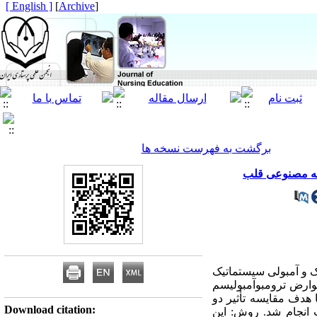
[ English ]
]
Archive
[
برگشت به فهرست نسخه ها
ریچه مصنوعی قلب
ک و آمبولی سیستماتیک
عوارض ترومبو‌آمبولیسم
 هدف مقایسه تأثیر دو
Download citation:
ب انجام شد. روش: این