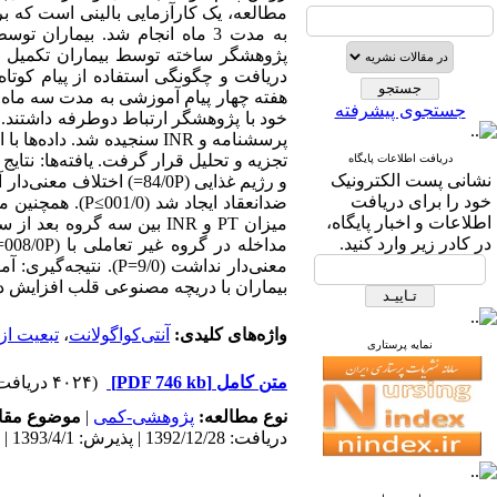
دریافت و چگونگی استفاده از پیام کوتاه
هفته چهار پیام آموزشی به مدت سه ماه ا
جستجوی پیشرفته
خود با پژوهشگر ارتباط دوطرفه داشتند. 
دریافت اطلاعات پایگاه
نشانی پست الکترونیک
و رژیم غذایی (84/0P=) ا
خود را برای دریافت
ضد‌انعقاد ایجاد
اطلاعات و اخبار پایگاه،
در کادر زیر وارد کنید.
معنی‌دار نداشت (9/0
بیماران با دریچه مصنوعی قلب افزایش د
واژه‌های کلیدی:
آنتی‌کواگولانت
،
تبعیت از
نمایه پرستاری
متن کامل
[PDF 746 kb]
(۴۰۲۴ دریافت)
نوع مطالعه:
پژوهشی-کمی
|
موضوع مقا
دریافت: 1392/12/28 | پذیرش: 1393/4/1 | انتشار: 1393/4/1