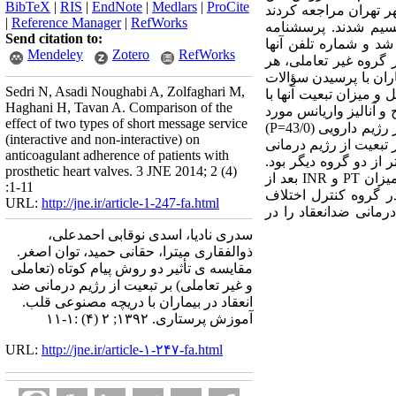
BibTeX
|
RIS
|
EndNote
|
Medlars
|
ProCite
امام خمینی شهر تهران مراجعه کردند
|
Reference Manager
|
RefWorks
 تعاملی و غیر تعاملی تقسیم شدند. پرسشنامه
Send citation to:
 آموزشی داده شد و شماره تلفن آنها
Mendeley
Zotero
RefWorks
 گروه غیر تعاملی، هر
ران با پرسیدن سؤالات
Sedri N, Asadi Noughabi A, Zolfaghari M,
و میزان تبعیت آنها با
Haghani H, Tavan A. Comparison of the
ق فیشر، کای دو، تی زوج و آنالیز واریانس مورد
effect of two types of short message service
تجزیه و تحلیل قرار گرفت. یافته‌ها: نتایج پژوهش نشان داد بین سه گروه قبل از مداخله از لحاظ میزان تبعیت از رژیم دارویی (43/0=P)
(interactive and non-interactive) on
ه در تبعیت از رژیم درمانی
anticoagulant adherence of patients with
بالاتر از دو گروه دیگر بود.
prosthetic heart valves. 3 JNE 2014; 2 (4)
میزان PT و INR بین سه گروه بعد از سه ماه تفاوت معنی‌دار نشان نداد (18/0P=). بر اساس آزمون تی زوج میزان PT و INR بعد از
:1-11
حاظ آماری معنی‌دار شدند و در گروه کنترل اختلاف
URL:
http://jne.ir/article-1-247-fa.html
یم درمانی ضد‌انعقاد را در
سدری نادیا، اسدی نوقابی احمدعلی،
ذوالفقاری میترا، حقانی حمید، توان اصغر.
مقایسه ی تأثیر دو روش پیام کوتاه (تعاملی
و غیر تعاملی) بر تبعیت از رژیم درمانی ضد
انعقاد در بیماران با دریچه مصنوعی قلب.
آموزش پرستاری. ۱۳۹۲; ۲ (۴) :۱-۱۱
URL:
http://jne.ir/article-۱-۲۴۷-fa.html