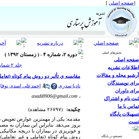
[
صفحه اصلی
]
بخش‌های اصلی
دوره ۲، شماره ۴ - ( زمستان ۱۳۹۲ )
صفحه اصلی
جلد ۲ شماره ۴ صفحات ۱۱-۱
اطلاعات نشریه
آرشیو مجله و مقالات
مقایسه ی تأثیر دو روش پیام کوتاه (تعام
برای نویسندگان
نادیا سدری
،
احمدعلی اسدی نوقا
برای داوران
asadi8906@gmail.com
،
ثبت نام و اشتراک
تماس با ما
چکیده:
(۲۶۷۹۷ مشاهده)
تسهیلات پایگاه
مقدمه: یکی از مهمترین عوارض تعویض در
تست
بروز می‌دهد. بنابراین این بیماران به م
و خونریزی در بیماران با دریچه مکانیک
روش پیام کوتاه (تعاملی و غیر تعاملی)
جستجو در پایگاه