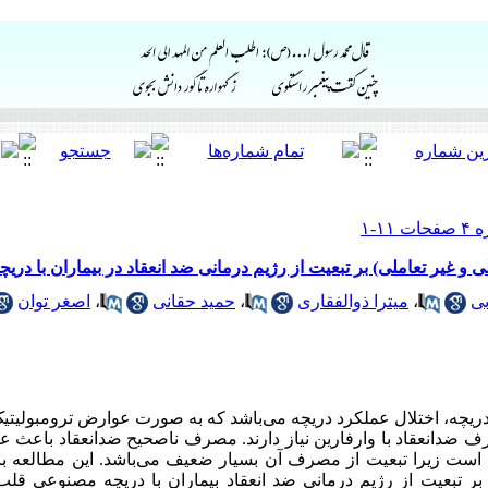
لی و غیر تعاملی) بر تبعیت از رژیم درمانی ضد انعقاد در بیماران با د
بی
،
میترا ذوالفقاری
،
حمید حقانی
،
اصغر توان
یچه، اختلال عملکرد دریچه می‌باشد که به صورت عوارض ترومبولیتی
صرف ضد‌انعقاد با وارفارین نیاز دارند. مصرف ناصحیح ضد‌انعقاد باعث 
ی است زیرا تبعیت از مصرف آن بسیار ضعیف می‌باشد. این مطالعه با
 بر تبعیت از رژیم درمانی ضد انعقاد بیماران با دریچه مصنوعی قل