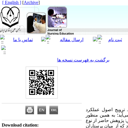
[ English ]
]
Archive
[
برگشت به فهرست نسخه ها
 ترویج اصول عملکرد
‌آید؛ به همین منظور
: پژوهش حاضر از نوع
Download citation:
با گروه کنترل) می‌باشد. نمونه آماری پژوهش شامل 30 پرستار بود که از میان پرستاران