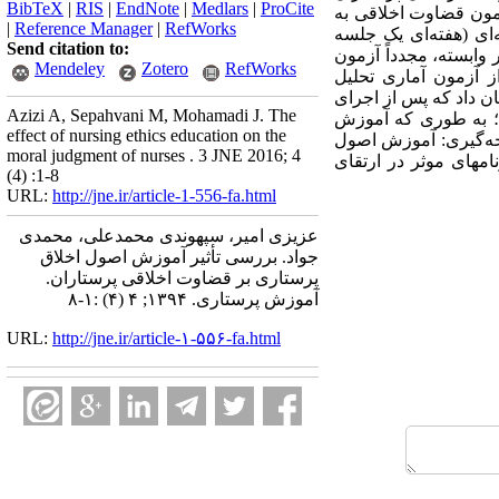
BibTeX
|
RIS
|
EndNote
|
Medlars
|
ProCite
 از انجام آزمون قضاوت اخلاقی به
|
Reference Manager
|
RefWorks
ایشی و کنترل (15 نفر برای هر گروه) قرار گرفتند. بعد از اتمام دوره 4 جلسه‌ای (هفته‌ای یک جلسه
Send citation to:
 وابسته، مجدداً آزمون
Mendeley
Zotero
RefWorks
ز آزمون آماری تحلیل
اریانس نشان داد که پس از اجرای
Azizi A, Sepahvani M, Mohamadi J. The
هش معناداری در میانگین نمرات قضاوت اخلاقی در گروه آزمایش مشاهده شده است (035/0 P=)؛ به طوری که آموزش
effect of nursing ethics education on the
یجه‌گیری: آموزش اصول
moral judgment of nurses . 3 JNE 2016; 4
مهای موثر در ارتقای
(4) :1-8
URL:
http://jne.ir/article-1-556-fa.html
عزیزی امیر، سپهوندی محمدعلی، محمدی
جواد. بررسی تأثیر آموزش اصول اخلاق
پرستاری بر قضاوت اخلاقی پرستاران.
آموزش پرستاری. ۱۳۹۴; ۴ (۴) :۱-۸
URL:
http://jne.ir/article-۱-۵۵۶-fa.html