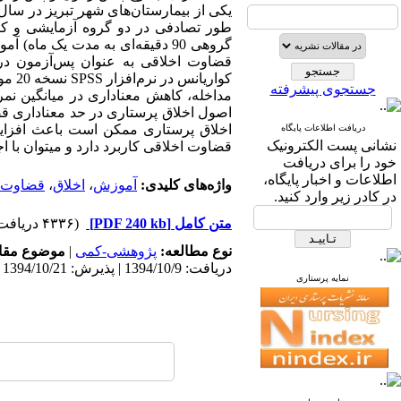
گروهی 90 دقیقه‌ای به مدت یک م
قضاوت اخلاقی به عنوان پس‌آزمون در 
کوار
جستجوی پیشرفته
اصول اخلاق پرستاری در حد معناداری قض
اخلاق پرستاری ممکن است باعث افزایش 
دریافت اطلاعات پایگاه
نشانی پست الکترونیک
قضاوت اخلاقی کاربرد دارد و میتوان با 
خود را برای دریافت
اطلاعات و اخبار پایگاه،
واژه‌های کلیدی:
آموزش
،
اخلاق
،
قضاوت
در کادر زیر وارد کنید.
متن کامل
[PDF 240 kb]
(۴۳۳۶ دریافت)
نوع مطالعه:
پژوهشی-کمی
|
موضوع مقا
دریافت: 1394/10/9 | پذیرش: 1394/10/21 | انتشار: 1394/10/21
نمایه پرستاری