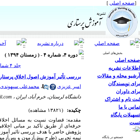
[
صفحه اصلی
]
بخش‌های اصلی
دوره ۴، شماره ۴ - ( زمستان ۱۳۹۴ )
صفحه اصلی
جلد ۴ شماره ۴ صفحات ۸-۱
اطلاعات نشریه
آرشیو مجله و مقالات
بررسی تأثیر آموزش اصول اخلاق پرستار
برای نویسندگان
امیر عزیزی
،
محمدعلی سپهوندی
برای داوران
دانشگاه لرستان، خرم آباد، ایران ،
l.com
ثبت نام و اشتراک
تماس با ما
چکیده:
(۱۳۸۲۱ مشاهده)
تسهیلات پایگاه
مقدمه: قضاوت نسبت به مسائل اخلاق
تست
حرفه‌ای از طریق تأکید بر مبانی اخلا
پژوهش حاضر با هدف بررسی تاثیر آموز
جستجو در پایگاه