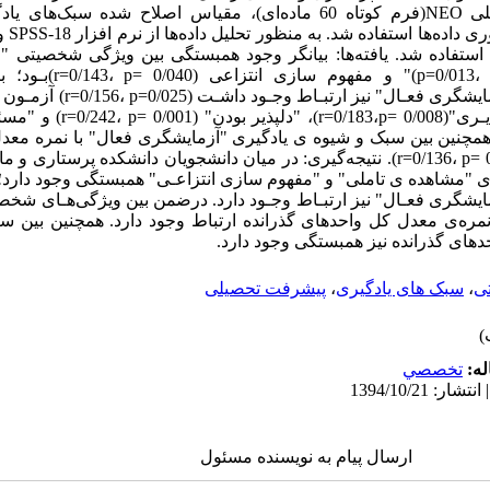
ویژگی‌ه
ستفاده شد. یافته‌ها: بیانگر وجود همبستگی بین ویژگی شخصیتی "ا
یادگیری "مشاهده ی تاملی( 71
"مسئولیت‌پذیـری" با سبک یـادگیری "آ
 داد. همچنین بین سبک و شیوه ی یادگیری "آزمایشگری فعال" با نمره مع
نیز همبستگی معنادار وجود داشت (r=0/136، p= 0/050). نتیجه‌گیری: در میان دانشجویان دانشک
ی "مشاهده ی تاملی" و "مفهوم سازی انتزاعـی" همبستگی وجود دارد؛
ایشگری فعـال" نیز ارتبـاط وجـود دارد. درضمن بین ویژگی‌هـای شخصی
 نمره‌ی معدل کل واحدهای گذرانده ارتباط وجود دارد. همچنین بین 
های گذرانده نیز همبستگی وجود دارد.
ی
،
سبک های یادگیری
،
پیشرفت تحصیلی
له:
تخصصي
ارسال پیام به نویسنده مسئول