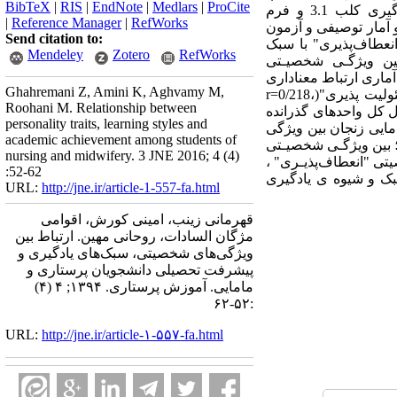
BibTeX
|
RIS
|
EndNote
|
Medlars
|
ProCite
شدند. از پرسشنامه شخصیتی پنج عاملی NEO(فرم کوتاه 60 ماده‌ای)، مقیاس اصلاح شده سبک‌های یادگیری کلب 3.1 و فرم
|
Reference Manager
|
RefWorks
ای جمعیت شناختی جهت جمع آوری داده‌ها استفاده شد. به منظور تحلیل داده‌ها از نرم افزار 18-SPSS و آمار توصیفی و آزمون
Send citation to:
نعطاف‌پذیری" با سبک
Mendeley
Zotero
RefWorks
p=0/013، r=-0/1)" و مفهوم سازی انتزاعی (r=0/143، p= 0/040)بـود؛ بین ویژگـی شخصیـتی
زمایشگری فعـال" نیز ارتبـاط وجـود داشـت (r=0/156، p=0/025) آزمـون آماری ارتباط معناداری
Ghahremani Z, Amini K, Aghvamy M,
را بین ویژگی‌هـای شخصیتی "انعطاف‌پذیـری"(r=0/183،p= 0/008)، "دلپذیر بودن" (r=0/242، p= 0/001) و "مسئولیت پذیری"(r=0/218،
Roohani M. Relationship between
دل کل واحدهای گذرانده
personality traits, learning styles and
ده پرستاری و مامایی زنجان بین ویژگی
academic achievement among students of
 بین ویژگـی شخصیـتی
nursing and midwifery. 3 JNE 2016; 4 (4)
تی "انعطاف‌پذیـری" ،
:52-62
سبک و شیوه ی یادگیری
URL:
http://jne.ir/article-1-557-fa.html
قهرمانی زینب، امینی کورش، اقوامی
مژگان السادات، روحانی مهین. ارتباط بین
ویژگی‌های شخصیتی، سبک‌های یادگیری و
پیشرفت تحصیلی دانشجویان پرستاری و
مامایی. آموزش پرستاری. ۱۳۹۴; ۴ (۴)
:۵۲-۶۲
URL:
http://jne.ir/article-۱-۵۵۷-fa.html