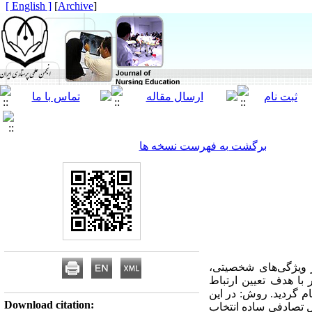
[ English ]
]
Archive
[
برگشت به فهرست نسخه ها
ر ویژگی‌های شخصیتی،
با هدف تعیین ارتباط
 گردید. روش: در این
Download citation:
ی دانشکده پرستاری و مامایی زنجان-1392، تعداد 235 نفر به شکل تصادفی ساده انتخاب