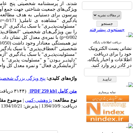
پیرسون برای دستیابی به هدف مطالعه ا
جستجوی پیشرفته
p=0/002) با نمره‌ی معدل کل نشان
دریافت اطلاعات پایگاه
نشانی پست الکترونیک
شخصیتی "انعطاف‌پذیری" با سبک یادگیر
خود را برای دریافت
"مسئولیت‌پذیـری" با سبک یـادگیری "آزم
اطلاعات و اخبار پایگاه،
"دلپذیـر بـودن" و "مسئولیت پذیری" با
در کادر زیر وارد کنید.
"آزمایشگری فعال" و نمره معدل کل واحد
واژه‌های کلیدی:
پنج ویژگی بزرگ شخصیت
متن کامل
[PDF 259 kb]
(۳۱۴۴ دریافت)
نمایه پرستاری
نوع مطالعه:
پژوهشی-کمی
|
موضوع مقا
دریافت: 1394/10/9 | پذیرش: 1394/10/21 | انتشار: 1394/10/21