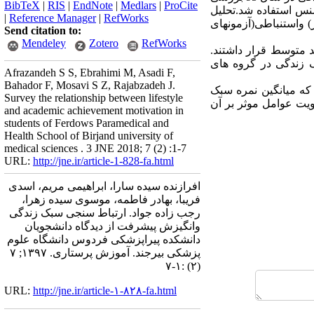
BibTeX
|
RIS
|
EndNote
|
Medlars
|
ProCite
نس استفاده شد.تحلیل
|
Reference Manager
|
RefWorks
نحراف معیار) واستنباطی(آزمونهای
Send citation to:
Mendeley
Zotero
RefWorks
تیب 3/18±2/135 و 2/7±6/81 بود که هر دو در حد متوسط قرار داشتند.
فت یافت شد.(05/0>p،22/0=(r میانگین نمره سبک زندگی در گروه های
Afrazandeh S S, Ebrahimi M, Asadi F,
Bahador F, Mosavi S Z, Rajabzadeh J.
ن که میانگین نمره سبک
Survey the relationship between lifestyle
یت عوامل موثر بر آن
and academic achievement motivation in
students of Ferdows Paramedical and
Health School of Birjand university of
medical sciences . 3 JNE 2018; 7 (2) :1-7
URL:
http://jne.ir/article-1-828-fa.html
افرازنده سیده سارا، ابراهیمی مریم، اسدی
فریبا، بهادر فاطمه، موسوی سیده زهرا،
رجب زاده جواد. ارتباط سنجی سبک زندگی
وانگیزش پیشرفت از دیدگاه دانشجویان
دانشکده پیراپزشکی فردوس دانشگاه علوم
پزشکی بیرجند. آموزش پرستاری. ۱۳۹۷; ۷
(۲) :۱-۷
URL:
http://jne.ir/article-۱-۸۲۸-fa.html