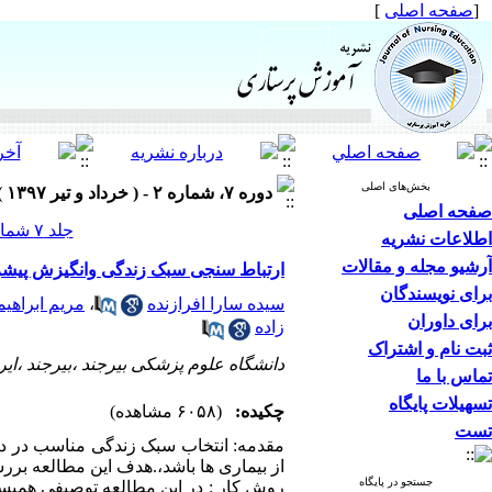
[
صفحه اصلی
]
بخش‌های اصلی
دوره ۷، شماره ۲ - ( خرداد و تیر ۱۳۹۷ )
صفحه اصلی
جلد ۷ شماره ۲ صفحات ۷-۱
اطلاعات نشریه
آرشیو مجله و مقالات
ارتباط سنجی سبک زندگی وانگیزش پیشرف
برای نویسندگان
سیده سارا افرازنده
،
مریم ابراهی
برای داوران
زاده
ثبت نام و اشتراک
دانشگاه علوم پزشکی بیرجند ،بیرجند ،ایر
تماس با ما
تسهیلات پایگاه
چکیده:
(۶۰۵۸ مشاهده)
تست
مقدمه: انتخاب سبک زندگی مناسب در دا
از بیماری ها باشد،.هدف این مطالعه برر
جستجو در پایگاه