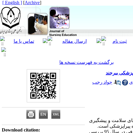
[ English ]
]
Archive
[
برگشت به فهرست نسخه ها
پزشکی بیرجند
ی
،
جواد رجب
قای سلامت و پیشگیری
ه پیراپزشکی است.
Download citation:
روش کار : در این مطالعه توصیفی همبستگی، 142 دانشجوی دانشکده پیراپزشکی شهر فردوس به صورت تصادفی در سال 95 بررسی