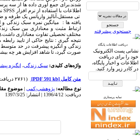
شدند.برای جمع آوری داده ها از سه پ
تی مستقل،آنالیز واریانس یک طرفه و ض
جستجوی پیشرفته
مختلف تحصیلی تفاوت معناداری داشت.(01/0= p)
نتیجه گیری : نتایج حاکی از تایید رابط
دریافت اطلاعات پایگاه
زندگی و انگیزه پیشرفت در حد متوسط ا
نشانی پست الکترونیک
صورت گیرد، تا شاهد افزایش هر چه بیشت
خود را برای دریافت
اطلاعات و اخبار پایگاه،
واژه‌های کلیدی:
سبک زندگی
،
انگیزه پی
در کادر زیر وارد کنید.
متن کامل
[PDF 591 kb]
(۲۷۶۱ دریافت)
نوع مطالعه:
پژوهشی-کمی
|
موضوع مقا
دریافت: 1396/4/12 | انتشار: 1397/3/25
نمایه پرستاری