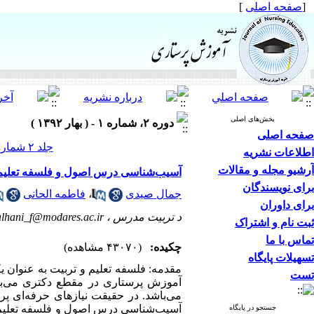
[
صفحه اصلی
]
بخش‌های اصلی
دوره ۲، شماره ۱ - ( بهار ۱۳۹۲ )
صفحه اصلی
جلد ۲ شماره ۱ صفحات ۴۸-۳۶
اطلاعات نشریه
آرشیو مجله و مقالات
آسیب‌شناسی درس اصول و فلسفه تعلیم 
برای نویسندگان
جمال صیدی
،
فاطمه الحانی
برای داوران
د تربیت مدرس ،
alhani_f@modares.ac.ir
ثبت نام و اشتراک
تماس با ما
چکیده:
(۴۳۰۷۰ مشاهده)
تسهیلات پایگاه
مقدمه: فلسفه تعلیم و تربیت به عنوان 
تست
آموزش پرستاری در مقطع دکتری می‌باش
می‌باشد. در حقیقت نیازهای حرفه‌ای پرس
آسیب‌شناسی درس اصول و فلسفه تعلیم و 
جستجو در پایگاه