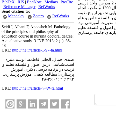
BibTeX
|
RIS
|
EndNote
|
Medlars
|
ProCite
یک مطالعه کیفی با روش آنالیز محتوی است. با روش نمونه‌گیری مبتنی بر هدف با 11 دانشجو مقطع دکتری و 2 مدرس واحد درسی
|
Reference Manager
|
RefWorks
اصول و فلسفه تعلیم و تربیت از دانشگاه‌های تربیت مدرس، تهران، علوم بهزیستی و توانبخشی و تبریز در سال 1390 مصاحبه انجام
Send citation to:
ایی تحقیق از پنج طبقه
Mendeley
Zotero
RefWorks
ی با فلسفه خاص و عام
د مدیریت آموزشی بود.
Seidi J, Alhani F, Anoosheh M. Pathology
س اصول و فلسفه تعلیم
of the principles and philosophy of
یازهای جامعه پرستاری
education course in nursing doctoral degree:
A qualitative study. 3 JNE 2013; 2 (1) :36-
48
URL:
http://jne.ir/article-1-97-fa.html
صیدی جمال، الحانی فاطمه، انوشه منیره.
آسیب‌شناسی درس اصول و فلسفه تعلیم و
تربیت در برنامه درسی دکتری آموزش
پرستاری: مطالعه کیفی. آموزش پرستاری.
۱۳۹۲; ۲ (۱) :۳۶-۴۸
URL:
http://jne.ir/article-۱-۹۷-fa.html