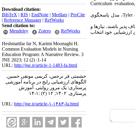
20 از طریــق ترکیب کلیــد واژه هــای Curriculum evaluation, Educational
Download citation:
BibTeX
|
RIS
|
EndNote
|
Medlars
|
ProCite
یافته ها: از 186 مقاله مرتبط با هدف 34 مقاله وارد مطالعه شد. در طی بررسی انجام شده چهار مدل هدف Tyler، مدل پاسخگوی
|
Reference Manager
|
RefWorks
Send citation to:
 پذیر باشند، نیازها و
Mendeley
Zotero
RefWorks
ی ارزشیابی خود انتخاب
Heshmatifar far N, Karimi Moonaghi H.
Common Evaluation Models in Nursing
Education Program: A Narrative Review. 3
JNE 2023; 12 (2) :1-14
URL:
http://jne.ir/article-1-1483-fa.html
حشمتی فر نرجس، کریمی مونقی حسین.
الگوهای ارزشیابی رایج در برنامه آموزشی
پرستاری: یک مرور روایتی. آموزش
پرستاری. ۱۴۰۲; ۱۲ (۲) :۱-۱۴
URL:
http://jne.ir/article-۱-۱۴۸۳-fa.html