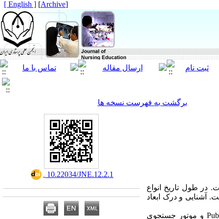
[ English ]
]
Archive
[
برگشت به فهرست نسخه ها
‎ 10.22034/JNE.12.2.1
 در طول تاریخ انواع
. آشنایی و درک ابعاد
روش کار: در این مطالعه مروری روایتی کتب و پایگـاه های اطلاعـات علمـی PubMed, Scopus , ScienceDirect و موتور جستجوی