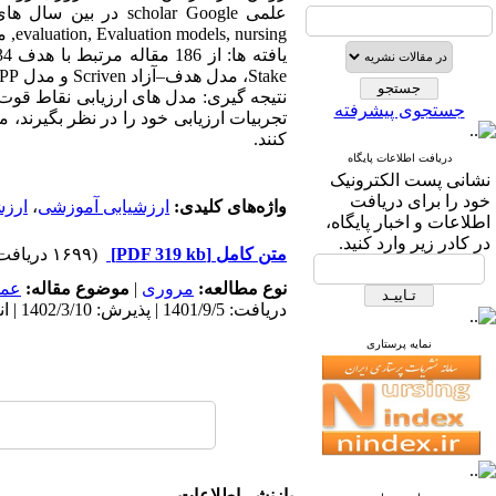
evaluation, Evaluation models, nursing, مورد بررسی قرار گرفـت.
Stake، مدل هدف–آزاد Scriven و مدل CIPP، به طور گسترده در ارزشیابی آموزشی به کار رفته است.
نتیجه گیری: مدل های ارزیابی نقاط قوت و
جستجوی پیشرفته
تجربیات ارزیابی خود را در نظر بگیرند،
کنند.
دریافت اطلاعات پایگاه
نشانی پست الکترونیک
خود را برای دریافت
واژه‌های کلیدی:
ارزشیابی آموزشی
،
ارزش
اطلاعات و اخبار پایگاه،
در کادر زیر وارد کنید.
متن کامل
[PDF 319 kb]
(۱۶۹۹ دریافت)
نوع مطالعه:
مروری
|
موضوع مقاله:
عم
دریافت: 1401/9/5 | پذیرش: 1402/3/10 | انتشار: 1402/3/10
نمایه پرستاری
بازنشر اطلاعات