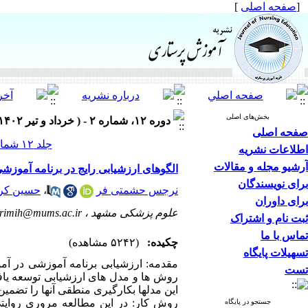
[
صفحه اصلی
]
بخش‌های اصلی
دوره ۱۲، شماره ۲ - ( خرداد و تیر ۱۴۰۲ )
صفحه اصلی
جلد ۱۲ شماره ۲ صفحات ۱۴-۱
اطلاعات نشریه
آرشیو مجله و مقالات
الگوهای ارزشیابی رایج در برنامه آموزش
برای نویسندگان
نرجس حشمتی فر
،
حسین کری
برای داوران
علوم پزشکی مشهد ،
rimih@mums.ac.ir
ثبت نام و اشتراک
تماس با ما
چکیده:
(۵۲۴۲ مشاهده)
تسهیلات پایگاه
مقدمه: ارزشیابی برنامه آموزشی در آم
تست
روش ها و مدل های ارزشیابی توسعه یافت
این مدلها بکارگیری منطقی آنها را تضمی
جستجو در پایگاه