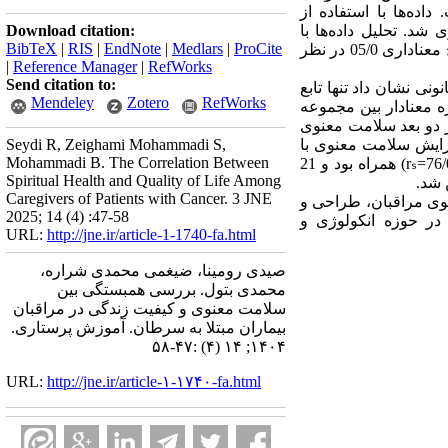
ورت گرفت. داده‌ها با استفاده از
 شد. تحلیل داده‌ها با
Download citation:
BibTeX
|
RIS
|
EndNote
|
Medlars
|
ProCite
ویلک و رگرسیون کانونی انجام شد. سطح معناداری 05/0 در نظر
|
Reference Manager
|
RefWorks
Send citation to:
نشان داد تنها تابع
Mendeley
Zotero
RefWorks
ره معنادار بین مجموعه
 دو بعد سلامت معنوی
زایش سلامت معنوی با
Seydi R, Zeighami Mohammadi S,
Mohammadi B. The Correlation Between
rₛ
)
همراه بود و
21
Spiritual Health and Quality of Life Among
شد.
Caregivers of Patients with Cancer. 3 JNE
نوی مراقبان، طراحی و
2025; 14 (4) :47-58
 در حوزه انکولوژی و
URL:
http://jne.ir/article-1-1740-fa.html
صیدی رومینا، ضیغمی محمدی شراره،
محمدی بتول. بررسی همبستگی بین
سلامت معنوی و کیفیت زندگی در مراقبان
بیماران مبتلا به سرطان. آموزش پرستاری.
۱۴۰۴; ۱۴ (۴) :۴۷-۵۸
URL:
http://jne.ir/article-۱-۱۷۴۰-fa.html