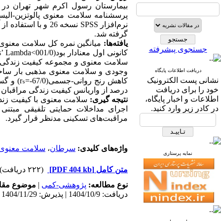
پرسشنامه سلامت معنوی پالوتزین
-
الی
نرم‌افزار
SPSS
نسخه 26 و با استفاده از آمار توصیفی، آزمون شاپیرو
گرفته شد.
یافته‌ها:
میانگین نمره کل سلامت معنوی 7/19
جستجوی پیشرفته
کانونی اول معنادار بود(001/0>
s’ Lambda
سلامت معنوی و مجموعه کیفیت زندگی
وجودی و سلامت معنوی مذهبی بار ساختا
دریافت اطلاعات پایگاه
نشانی پست الکترونیک
کاهش رنج روانی
-
جسمی
(67/0-=
rₛ
)
و گس
خود را برای دریافت
درصد از واریانس کیفیت زندگی
مراقبان 
اطلاعات و اخبار پایگاه،
نتیجه ‌گیری:
سلامت معنوی با کیفیت زندگ
در کادر زیر وارد کنید.
اجرای مداخلات حمایتی تلفیقی مبتنی ب
مراقبت‌های تسکینی مدنظر قرار گیرد.
واژه‌های کلیدی:
سرطان
،
سلامت معنوی
نمایه پرستاری
متن کامل
[PDF 404 kb]
(۲۲۲ دریافت)
نوع مطالعه:
پژوهشی-کمی
|
موضوع مقا
دریافت: 1404/10/9 | پذیرش: 1404/11/29 | انتشار: 1404/7/16