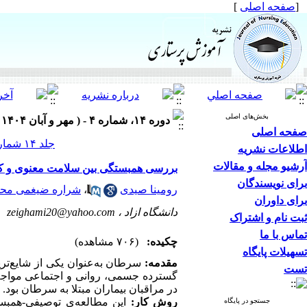
[
صفحه اصلی
]
بخش‌های اصلی
دوره ۱۴، شماره ۴ - ( مهر و آبان ۱۴۰۴ )
صفحه اصلی
جلد ۱۴ شماره ۴ صفحات ۵۸-۴۷
اطلاعات نشریه
آرشیو مجله و مقالات
بررسی همبستگی بین سلامت معنوی و کیف
برای نویسندگان
رومینا صیدی
،
شراره ضیغمی مح
برای داوران
دانشگاه ازاد ،
zeighami20@yahoo.com
ثبت نام و اشتراک
تماس با ما
چکیده:
(۷۰۶ مشاهده)
تسهیلات پایگاه
مقدمه:
سرطان به‌عنوان یکی از شایع‌ترین
تست
گسترده جسمی، روانی و اجتماعی مواجه 
در مراقبان بیماران مبتلا به سرطان بود.
روش کار:
جستجو در پایگاه