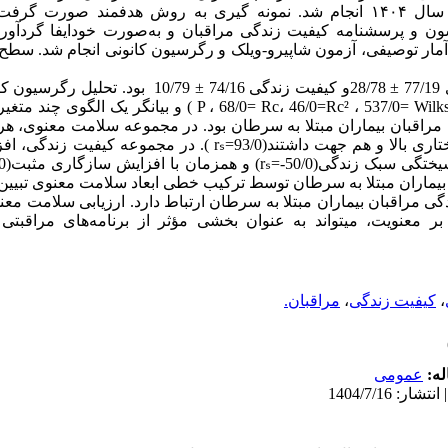
بیمارستان رسول اکرم شهر تهران در سال ۱۴۰۴ انجام شد. نمونه گیری به روش هدفمند ص
سون و پرسشنامه کیفیت زندگی
مراقبان
و به‌صورت خودایفا گردآوری
-
7
±
28/78و کیفیت زندگی 74/16
±
10/79 بود. تحلیل رگرسیون کانونی
Wilk
، 537/0=
Rc²
، 46/0=
Rc
68/0=
،
P
) و بیانگر یک الگوی چند متغی
مراقبان بیماران مبتلا به سرطان
بود. در مجموعه سلامت معنوی، هر
ری بالا و هم جهت داشتند
(93/0=
rₛ
)
. در مجموعه کیفیت زندگی، اف
یختگی سبک زندگی
(50/0-=
rₛ
)
و همزمان با افزایش سازگاری مثبت
(76/0=
بیماران مبتلا به سرطان
توسط ترکیب خطی ابعاد سلامت معنوی تبیین
ی مراقبان بیماران مبتلا به سرطان ارتباط دارد. ارزیابی سلامت مع
ر معنویت، میتواند به ‌عنوان بخشی مؤثر از برنامه‌های مراقبتی
،
کیفیت زندگی
،
مراقبان.
له:
عمومى