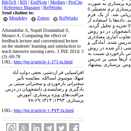
BibTeX
|
RIS
|
EndNote
|
Medlars
|
ProCite
 است. 26 جلسه درس مراقبت‌های ویژه پرستاری به صورت
|
Reference Manager
|
RefWorks
تصادفی بین روش سخنرانی بازخوردی و سخنرانی سنتی تخصیص یافت. نمونه‌های مورد مطالعه 33 دانشجوی پرستاری ترم تحصیلی 6
Send citation to:
زیابی شد. از یک فرم
Mendeley
Zotero
RefWorks
اده‌ها با استفاده از
نرم‌افزار آماری SPSS تحت ویندوز نسخه 17 و آزمون‌های آماری تی‌تست و من‌ویتنی با در نظر گرفتن آلفای 05/0 تجزیه و تحلیل گردید.
Afrasiabifar A, Najafi Doulatabad S,
 دانشجویان در دو روش
Mosavi A. Comparing the effect of
یت داشتند، اما تفاوت آماری معناداری
feedback lecture and conventional lecture
 گردید (05/0p<). درک بهتر موضوعات تدریس شده، آمادگی و
on the students’ learning and satisfaction to
وزشی ذکر شده در روش
teach intensive nursing cares. 3 JNE 2014; 3
رانی بازخوردی نسبت به
(3) :69-78
آن‌ها مبنی بر تدریس
URL:
http://jne.ir/article-1-373-fa.html
وس پرستاری پیشنهاد
افراسیابی فر اردشیر، نجفی دولت آباد
شهلا، موسوی اسدالله. مقایسه تأثیر
سخنرانی بازخوردی و سخنرانی سنتی بر
یادگیری و رضایتمندی دانشجویان در درس
مراقبت‌های ویژه پرستاری. آموزش
پرستاری. ۱۳۹۳; ۳ (۳) :۶۹-۷۸
URL:
http://jne.ir/article-۱-۳۷۳-fa.html