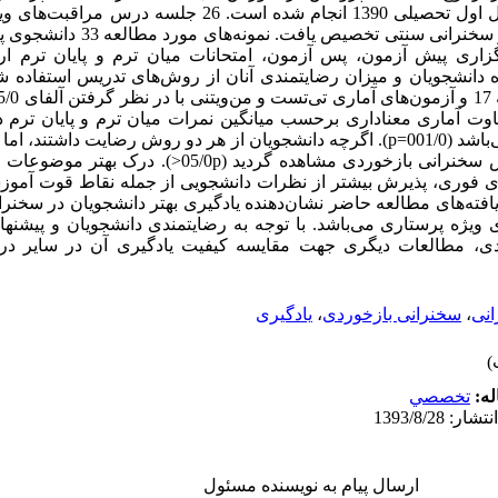
دانشگاه علوم پزشکی یاسوج در نیم سال اول تحصیلی 1390 انجام شده
گزاری پیش آزمون، پس آزمون، امتحانات میان ترم و پایان ترم ار
انشجویان و میزان رضایتمندی آنان از روش‌های تدریس استفاده شد. د
 تفاوت آماری معناداری برحسب میانگین نمرات میان ترم و پایان ترم
سخنرانی سنتی و سخنرانی بازخوردی می‌باشد (001/0=p). اگرچه دانشجویان از هر دو روش رضا
نیز در میزان رضایت دانشجویان از روش سخنرانی بازخوردی مشاهده
ی فوری، پذیرش بیشتر از نظرات دانشجویی از جمله نقاط قوت آم
: یافته‌های مطالعه حاضر نشان‌دهنده یادگیری بهتر دانشجویان در سخن
ژه پرستاری می‌باشد. با توجه به رضایتمندی دانشجویان و پیشنهاد 
ی، مطالعات دیگری جهت مقایسه کیفیت یادگیری آن در سایر در
نی
،
سخنرانی بازخوردی
،
یادگیری
له:
تخصصي
ارسال پیام به نویسنده مسئول