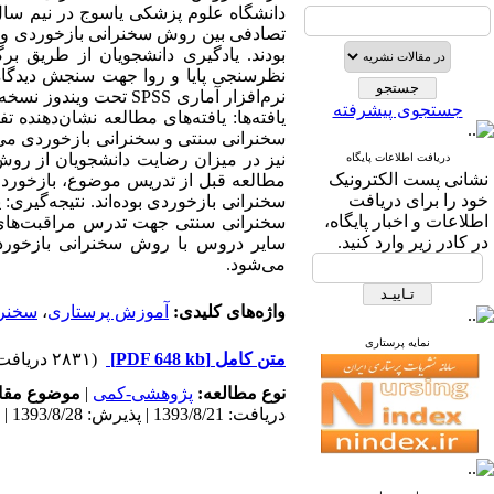
بودند. یادگیری دانشجویان از طریق بر
نظرسنجی پایا و روا جهت سنجش دیدگاه د
جستجوی پیشرفته
یافته‌ها: یافته‌های مطالعه نشان‌دهنده
دریافت اطلاعات پایگاه
نشانی پست الکترونیک
مطالعه قبل از تدریس موضوع، بازخورد
خود را برای دریافت
سخنرانی بازخوردی بوده‌اند. نتیجه‌گیری
اطلاعات و اخبار پایگاه،
سخنرانی سنتی جهت تدرس مراقبت‌های وی
در کادر زیر وارد کنید.
سایر دروس با روش سخنرانی بازخورد
می‌شود.
واژه‌های کلیدی:
آموزش پرستاری
،
سخنرا
نمایه پرستاری
متن کامل
[PDF 648 kb]
(۲۸۳۱ دریافت)
نوع مطالعه:
پژوهشی-کمی
|
موضوع مقا
دریافت: 1393/8/21 | پذیرش: 1393/8/28 | انتشار: 1393/8/28