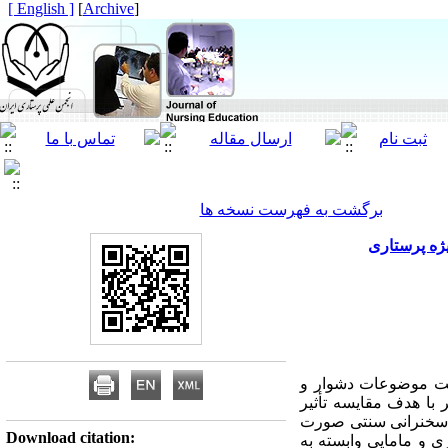
[ English ]
]
Archive
[
برگشت به فهرست نسخه ها
ژه پرستاری
هت موضوعات دشوار و
 با هدف مقایسه تأثیر
ه سخنرانی سنتی صورت
Download citation:
 و مامایی وابسته به