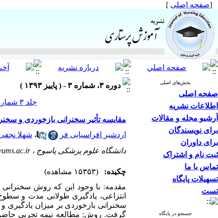
[
صفحه اصلی
]
بخش‌های اصلی
دوره ۳، شماره ۳ - ( پاییز ۱۳۹۳ )
صفحه اصلی
جلد ۳ شماره ۳ صفحات ۷۸-۶۹
اطلاعات نشریه
آرشیو مجله و مقالات
مقایسه تأثیر سخنرانی بازخوردی و سخنر
برای نویسندگان
اردشیر افراسیابی فر
،
شهلا نجفی 
برای داوران
دانشگاه علوم پزشکی یاسوج ،
yums.ac.ir
ثبت نام و اشتراک
تماس با ما
چکیده:
(۱۵۳۵۳ مشاهده)
تسهیلات پایگاه
مقدمه: با وجود این که روش سخنرانی
تست
انتزاعی، یادگیری طولانی مدت و سطوح ب
سخنرانی بازخوردی بر میزان یادگیری 
گرفت. روش: مطالعه نیمه تجربی حاضر 
جستجو در پایگاه