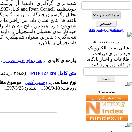
تحلیل رگرسیون چندگانه به روش گام­به­گام استفاده
یافته­ ها: نتایح نشان داد، بین راهبر
شدوجود دارد. هم­چنین نتایج نشان داد ر
جستجوی پیشرفته
خودکارآمدی تحصیلی دانشجویان را دارند.
نتیجه‌گیری: بنابراین می­توان نتیجه­گیر
دانشجویان را بالا برد.
دریافت اطلاعات پایگاه
نشانی پست الکترونیک
خود را برای دریافت
اطلاعات و اخبار پایگاه،
واژه‌های کلیدی:
راهبردهای خودتنظیمی
،
در کادر زیر وارد کنید.
متن کامل
[PDF 427 kb]
(۳۶۵۶ دریافت)
نوع مطالعه:
پژوهشی-کمی
|
موضوع مقا
دریافت: 1396/9/18 | انتشار: 1397/3/25
نمایه پرستاری