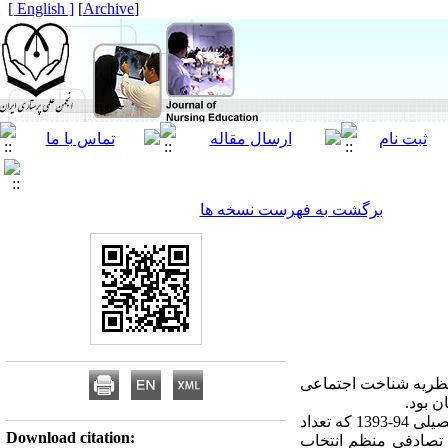
[ English ]
]
Archive
[
برگشت به فهرست نسخه ها
 نظریه شناخت اجتماعی
ن بود.
روش کار: روش پژوهش همبستگی بود.از بین جامعه آماری دانشجویان دانشگاه بوعلی‌سینای همدان در سال تحصیلی 94-1393 که تعداد
Download citation:
دید که به شیوه نمونه‌گیری تصادفی منظم انتخاب