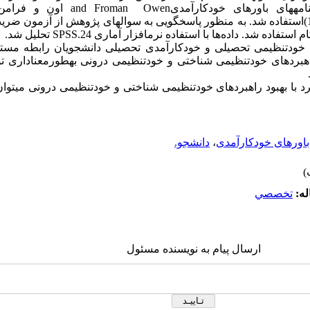
خودتنظیمیand Ryan Connell کانل (1985)استفاده شد. به منظور پاسخ­گویی به سوال­های پژوهش از
 شد. داده‌ها با استفاده نرم­افزار آماری SPSS.24 تحلیل شد.
دهای خودتنظیمی تحصیلی و خودکارآمدی تحصیلی دانشجویان رابطه مست
اهبردهای خودتنظیمی شناختی و خودتنظیمی درونی به­طور­معنا‌داری توا
ی کرد با بهبود راهبردهای خودتنظیمی شناختی و خودتنظیمی درونی می­ت
باورهای خودکارآمدی
،
دانشجو.
له:
تخصصي
ارسال پیام به نویسنده مسئول