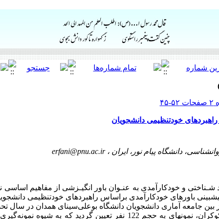
راهبردهای خودتنظیمی دانشجویان
نشناسی، دانشگاه پیام نور، ایران ،
erfani@pnu.ac.ir
 شـناختی و خودکارآمدی به عنـوان باور ­انگیـزشی از مفاهیم اساسی
یش­بینی باورهای خودکارآمدی براساس راهبردهای خودتنظیمی دانشجویا
آنان 177 نفر بود، با استفاده از فرمول کوکران، نمونه­ای به حجم 122 نفر تعیین گر