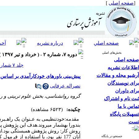
[
صفحه اصلی
]
بخش‌های اصلی
دوره ۷، شماره ۲ - ( خرداد و تیر ۱۳۹۷ )
صفحه اصلی
جلد ۷ شماره ۲ صفحات ۵۲-۴۵
اطلاعات نشریه
آرشیو مجله و مقالات
پیش‌بینی باورهای خودکارآمدی بر اساس 
برای نویسندگان
نصراله عرفانی
برای داوران
گروه روانشناسی، بخش علوم تربیتی و روا
ثبت نام و اشتراک
تماس با ما
چکیده:
(۶۵۲۳ مشاهده)
تسهیلات پایگاه
مقدمه:خودتنظیمی به عـنوان یک راهـبرد
تست
بندورا بهشمار می­روند.هدف این پژوهش پ
جستجو در پایگاه