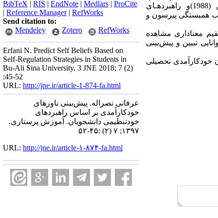
BibTeX
|
RIS
|
EndNote
|
Medlars
|
ProCite
شدند.برای گردآوری داده­ها از پرسشنامه­های باورهای خودکارآمدیand Froman Owen اون و فرامن (1988)و راهبردهـای
|
Reference Manager
|
RefWorks
 آزمون ضریب همبستگی پیرسون و
Send citation to:
Mendeley
Zotero
RefWorks
قیم معنا­داری مشاهده
نایی تبیین و پیش‌بینی
Erfani N. Predict Self Beliefs Based on
Self-Regulation Strategies in Students in
وان خودکارآمدی تحصیلی
Bu-Ali Sina University. 3 JNE 2018; 7 (2)
:45-52
URL:
http://jne.ir/article-1-874-fa.html
عرفانی نصراله. پیش‌بینی باورهای
خودکارآمدی بر اساس راهبردهای
خودتنظیمی دانشجویان. آموزش پرستاری.
۱۳۹۷; ۷ (۲) :۴۵-۵۲
URL:
http://jne.ir/article-۱-۸۷۴-fa.html