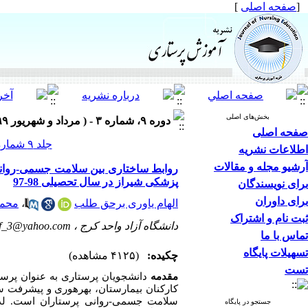
[
صفحه اصلی
]
بخش‌های اصلی
دوره ۹، شماره ۳ - ( مرداد و شهریور ۱۳۹۹ )
صفحه اصلی
جلد ۹ شماره ۳ صفحات ۷۸-۶۴
اطلاعات نشریه
آرشیو مجله و مقالات
روابط ساختاری بین سلامت جسمی-روانی 
پزشکی شیراز در سال تحصیلی 98-97
برای نویسندگان
برای داوران
الهام یاوری برحق ‌طلب
،
محمد
ثبت نام و اشتراک
دانشگاه آزاد واحد کرج ،
f_3@yahoo.com
تماس با ما
تسهیلات پایگاه
چکیده:
(۴۱۲۵ مشاهده)
تست
مقدمه
دانشجویان پرستار
ی
به عنوان پرستا
کارکنان بیمارستان، بهره‏وری و پیشرفت ساز
سلامت جسمی-روانی پرستاران است. ل
جستجو در پایگاه