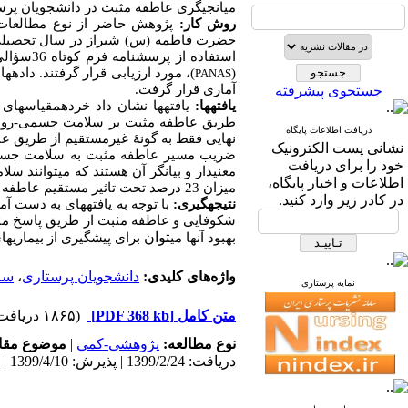
میانجی‏گری عاطفه مثبت در دانشجویان پرس
روش کار:
پژوهش حاضر از نوع مطالعات
حضرت فاطمه (س) شیراز در سال تحصیلی 98-7
استفاده از پرسشنامه فرم کوتاه 36سؤالی زمینه‏یابی سلامت (
(
)
،
مورد ارزیابی قرار گرفتند. داده‏
PANAS
آماری قرار گرفت.
جستجوی پیشرفته
یافته‏ها:
یافته‏ها نشان داد خرده‏مقیاس‏ه
طریق
عاطفه مثبت
بر سلامت جسمی-روا
دریافت اطلاعات پایگاه
نهایی فقط به گونۀ غیرمستقیم از طریق ع
نشانی پست الکترونیک
ضریب مسیر عاطفه مثبت به سلامت جسمی-رو
خود را برای دریافت
معنی‏دار و بیانگر آن هستند که می‏توانند
اطلاعات و اخبار پایگاه،
میزان 23 درصد تحت تاثیر مستقیم عاطفه مثبت و 25 درصد از خوش‏بینی قرار دارد.
در کادر زیر وارد کنید.
نتیجه‏گیری:
با توجه به یافته‏های به دست آ
شکوفایی و عاطفه مثبت از طریق
پاسخ مث
توان
بهبود آن‏ها می
برای پیشگیری از بیماری
ها
واژه‌های کلیدی:
دانشجویان پرستاری
،
سل
نمایه پرستاری
متن کامل
[PDF 368 kb]
(۱۸۶۵ دریافت)
نوع مطالعه:
پژوهشی-کمی
|
موضوع مقا
دریافت: 1399/2/24 | پذیرش: 1399/4/10 | انتشار: 1399/4/10