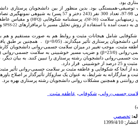
تاری بود.
 توصیفی-همبستگی بود.
بدین منظور از بین دانشجویان پرستاری دانش
9،
تعداد
300 نفر
(
243 دختر و 57 پسر
)
به شیوه‏ی نمونه‏گیری تصا
)
، پرسشنامه شکوفایی (
) و
مقیاس عاطفه
HFQ
SF-36
های به دست آمده با استفاده از روش تحلیل مسیر
با نرم‏افزارهای
و
SPSS-22
ای شکوفایی شامل هیجانات مثبت و روابط هم به صورت
مستقیم و هم ب
نی دانشجویان
پرستاری
تأثیر می‏گذارند.
(
p<0/05
) . همچنین بر طبق یافته
اطفه مثبت، موجب تغییر در میزان سلامت جسمی-روانی دانشجویان کارش
انی (23/0=
β
) و ضریب مسیر خوش‏بینی به سلامت جسمی-روانی (25/0=
 سلامت جسمی-روانی دانشجویان رشته پرستاری را تبیین کنند. به بیان دیگ
مده از آن‏جا که شکوفایی و عاطفه مثبت بر سلامت جسمی-روانی تأثیر مثبت
بت و سازگارانه به شرایط،
به عنوان یک سازوکار تأثیرگذار بر اصلاح باورها
بهره برد
ی روان‏تنی و همچنین مشکلات روانی دانشجویان رشته پرستاری
.
امت جسمی-روانی
،
شکوفایی
،
عاطفه مثبت
له:
تخصصي