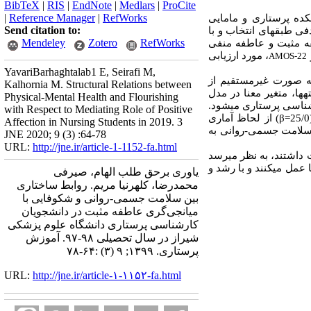
BibTeX
|
RIS
|
EndNote
|
Medlars
|
ProCite
|
Reference Manager
|
RefWorks
کده پرستاری و مامایی
Send citation to:
دفی طبقه‏ای
انتخاب و
با
Mendeley
Zotero
RefWorks
 مثبت و عاطفه منفی
، مورد ارزیابی
AMOS-22
YavariBarhaghtalab1 E, Seirafi M,
ه صورت غیرمستقیم از
Kalhornia M. Structural Relations between
‏ها، متغیر معنا در مدل
Physical-Mental Health and Flourishing
ناسی پرستاری می‏شود.
with Respect to Mediating Role of Positive
β
) از لحاظ آماری
Affection in Nursing Students in 2019. 3
ر، سلامت جسمی-روانی به
JNE 2020; 9 (3) :64-78
URL:
http://jne.ir/article-1-1152-fa.html
 داشتند، به نظر می‏رسد
 عمل می‏کنند و با رشد و
یاوری برحق ‌طلب الهام، صیرفی
محمدرضا، کلهرنیا مریم. روابط ساختاری
بین سلامت جسمی-روانی و شکوفایی با
میانجی‌گری عاطفه مثبت در دانشجویان
کارشناسی پرستاری دانشگاه علوم پزشکی
شیراز در سال تحصیلی ۹۸-۹۷. آموزش
پرستاری. ۱۳۹۹; ۹ (۳) :۶۴-۷۸
URL:
http://jne.ir/article-۱-۱۱۵۲-fa.html