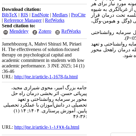
نه مورد نیاز برای هر
 و پس از غربال­گری به شیوه
Download citation:
BibTeX
|
RIS
|
EndNote
|
Medlars
|
ProCite
لسه تحت درمان قرار
|
Reference Manager
|
RefWorks
ی
(
وگل و هیومن-وگل،
Send citation to:
Mendeley
Zotero
RefWorks
رل
سرمایه روانشناختی
).
P
یه روانشناختی و تعهد
Jamehbozorg A, Mahvi Shirazi M, Piriaei
H. The effectiveness of solution-focused
له درمان راه­حل محور
therapy on psychological capital and
ه شود.
academic commitment in students with low
academic performance. 3 JNE 2025; 14 (1)
:36-46
URL:
http://jne.ir/article-1-1678-fa.html
جامه بزرگ امیر، محوی شیرازی مجید،
پیریائی حسن. اثر بخشی درمان راه حل
محور بر سرمایه روانشناختی و تعهد
تحصیلی در دانش‌آموزان با عملکرد تحصیلی
پایین. آموزش پرستاری. ۱۴۰۴; ۱۴ (۱)
:۳۶-۴۶
URL:
http://jne.ir/article-۱-۱۶۷۸-fa.html