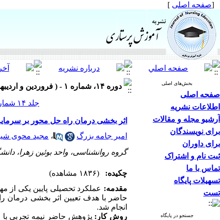
[
صفحه اصلی
]
بخش‌های اصلی
دوره ۱۴، شماره ۱ - ( فروردین و اردیبهشت ۱۴۰۴ )
صفحه اصلی
جلد ۱۴ شماره ۱ صفحات ۴۶-۳۶
اطلاعات نشریه
آرشیو مجله و مقالات
اثر بخشی درمان راه حل محور بر سرمایه 
برای نویسندگان
امیر جامه بزرگ
،
مجید محوی شی
برای داوران
گروه روانشناسی، واحد بوئین زهرا، دانشگا
ثبت نام و اشتراک
تماس با ما
چکیده:
(۱۸۳۶ مشاهده)
تسهیلات پایگاه
مقدمه:
عملکرد تحصیلی پایین یکی از مهم
تست
حاضر با هدف تعیین اثر بخشی درمان راه
انجام شد.
روش کار:
پژوهش حاضر نیمه تجربی با طر
جستجو در پایگاه