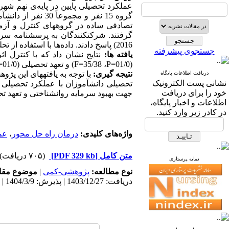
عملکرد تحصیلی پایین در پایه‌ی نهم شهرستان به
گروه 15 نفر و مج
تصادفی ساده در گروه­های کنترل و آز
گرفتند. شرکت­کنندگان به
پرسشنامه­ سرم
2016)
پاسخ دادند.
داده‌ها با استفاده از ت
جستجوی پیشرفته
یافته­ ها:
نتایج نشان داد که با کنترل ا
(01/0=
P
، 35/38=
F
) و تعهد تحصیلی (01/0=
نتیجه­ گیری:
با توجه به یافته­های این پژ
دریافت اطلاعات پایگاه
نشانی پست الکترونیک
تحصیلی دانش­آموزان با عملکرد تحصیلی پ
خود را برای دریافت
جهت بهبود سرمایه روانشناختی و تعهد ت
اطلاعات و اخبار پایگاه،
در کادر زیر وارد کنید.
واژه‌های کلیدی:
درمان راه حل محور
،
عم
متن کامل
[PDF 329 kb]
(۷۰۵ دریافت)
نمایه پرستاری
نوع مطالعه:
پژوهشی-کمی
|
موضوع مقا
دریافت: 1403/12/27 | پذیرش: 1404/3/9 | انتشار: 1404/2/10