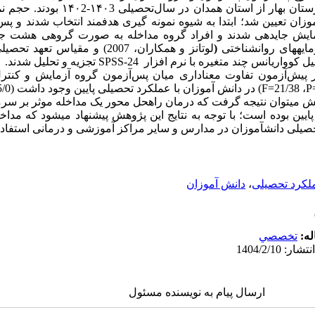
ار از استان همدان در سال‌تحصیلی ۱۴۰3-۱۴۰2 بودند.
حجم نمو
موعاً 30 نفر از دانش­آموزان تعیین شد؛ ابتدا به شیوه نمونه گیری هدفمند انتخاب شدند
مایش جای­دهی شدند و افراد گروه مداخله به صورت گروهی هشت ج
ایه­های روانشناختی
(
لوتانز
و همکاران، 2007) و
مقیاس تعهد تحصیل
حلیل کوواریانس چند متغیره
با نرم افزار
SPSS-24
تجزیه و تحلیل شدند
.
ثر پیش‌آزمون تفاوت معناداری
میان پس‌آزمون گروه آزمایش و کنت
P
، 21/38=
F
) در دانش آموزان با عملکرد تحصیلی پایین
وجود داشت
(05/0>
وهش می­توان نتیجه گرفت که درمان راه­حل محور یک مداخله موثر بر
سرما
ایین بوده است؛ با توجه به نتایج این پژوهش پیشنهاد می­شود که مداخ
حصیلی دانش­آموزان در مدارس و سایر مراکز آموزشی و درمانی استفاد
لکرد تحصیلی
،
دانش ­آموزان
له:
تخصصي
ارسال پیام به نویسنده مسئول