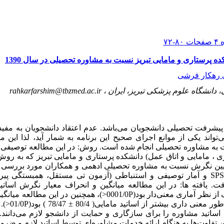
ه پرستاری و مامایی تبریز نسبت به مشاوره تحصیلی در سال 1390
 رهکار فرشی
 دانشگاه علوم پزشکی تبریز، ایران ،
rahkarfarshim@tbzmed.ac.ir
پیشرفت تحصیلی دانشجویان می‌باشد. عدم اعتقاد دانشجویان به مفید
واند یکی از موانع اجرای صحیح این برنامه به شمار آید، لذا این م
دانشجوی (پرستاری ، مامایی و اتاق عمل) دانشکده پرستاری و مامایی تبریز که ب
ق پرسشنامه 18 سوالی تعیین نگرش نسبت به مشاوره تحصیلی ادهمی و همکاران مورد بر
ها با استفاده از نرم افزار آماری SPSS 13 و آمار توصیفی و استنباطی (آزمون تی مستقل، هم
دانشجویان 18/8±91/63 بود که این اختلاف از نظر آماری معنی‌دار بود(0001/0P<)
نگرش اساتید پرس
ساتید مشاوره را برای سازگاری و حمایت از دانشجو لازم می‌دانند. 
 تفاوت‌ها به هنگام ارائه خدمات مشاوره‌ای توسط اساتید لازم و ضر