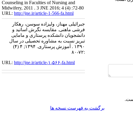
Counseling in Faculties of Nursing and
Midwifery, 2011 . 3 JNE 2016; 4 (4) :72-80
URL:
http://jne.ir/article-1-566-fa.html
جبرائیلی مهناز، ولیزاده سوسن، رهکار
فرشی ماهنی. مقایسه نگرش اساتید و
دانشجویان دانشکده پرستاری و مامایی
تبریز نسبت به مشاوره تحصیلی در سال
۱۳۹۰ . آموزش پرستاری. ۱۳۹۴; ۴ (۴)
:۷۲-۸۰
URL:
http://jne.ir/article-۱-۵۶۶-fa.html
ابل بازنشر است.
برگشت به فهرست نسخه ها