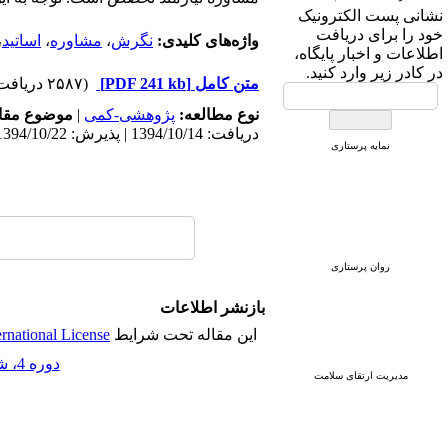
نشانی پست الکترونیک
خود را برای دریافت
واژه‌های کلیدی:
نگرش
،
مشاوره
،
اساتید
،
اطلاعات و اخبار پایگاه،
در کادر زیر وارد کنید.
متن کامل
[PDF 241 kb]
(۲۵۸۷ دریافت)
نوع مطالعه:
پژوهشی-کمی
|
موضوع مقا
دریافت: 1394/10/14 | پذیرش: 1394/10/22 | انتشار: 1394/10/22
نمایه پرستاری
روان پرستاری
بازنشر اطلاعات
این مقاله تحت شرایط
ense
دوره 4، شماره 4 - ( زمستان 1394 )
مدیریت ارتقای سلامت