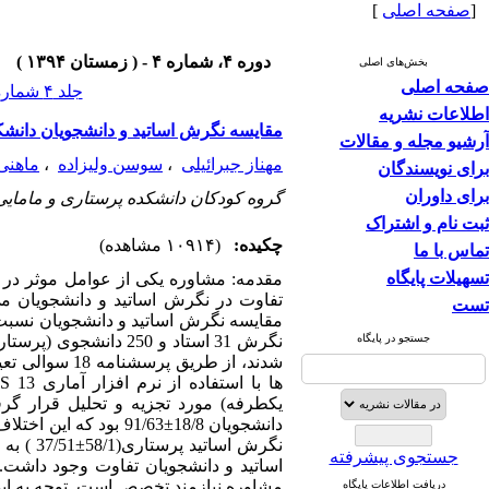
[
صفحه اصلی
]
دوره ۴، شماره ۴ - ( زمستان ۱۳۹۴ )
بخش‌های اصلی
صفحه اصلی
جلد ۴ شماره ۴ صفحات ۸۰-۷۲
اطلاعات نشریه
مقایسه نگرش اساتید و دانشجویان دانشکد
آرشیو مجله و مقالات
مهناز جبرائیلی
،
سوسن ولیزاده
،
ماهنی
برای نویسندگان
برای داوران
گروه کودکان دانشکده پرستاری و مامایی،
ثبت نام و اشتراک
چکیده:
(۱۰۹۱۴ مشاهده)
تماس با ما
تسهیلات پایگاه
مقدمه: مشاوره یکی از عوامل موثر در 
تفاوت در نگرش اساتید و دانشجویان می‌ت
تست
جستجو در پایگاه
نگرش 31 استاد و 250 
شدند، از طری
جستجوی پیشرفته
اساتید و دانشجویان تفاوت وجود داشت. ا
مشاوره نیازمند تخصص است. توجه به این
دریافت اطلاعات پایگاه