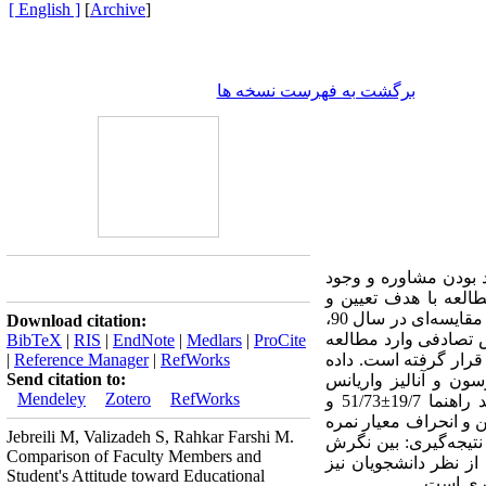
[ English ]
]
Archive
[
برگشت به فهرست نسخه ها
 بودن مشاوره و وجود
طالعه با هدف تعیین و
مقایسه نگرش اساتید و دانشجویان نسبت به مشاوره تحصیلی انجام شده است. روش: در این مطالعه توصیفی مقایسه‌ای در سال 90،
Download citation:
ه روش تصادفی وارد مطالعه
BibTeX
|
RIS
|
EndNote
|
Medlars
|
ProCite
رسی قرار گرفته است. داده
RefWorks
|
Reference Manager
|
Send citation to:
بستگی پیرسون و آنالیز واریانس
Mendeley
Zotero
RefWorks
یکطرفه) مورد تجزیه و تحلیل قرار گرفت. یافته ها: در این مطالعه میانگین و انحراف معیار نگرش اساتید راهنما 19/7±51/73 و
، همچنین در این مطالعه میانگین و انحراف معیار نمره
Jebreili M, Valizadeh S, Rahkar Farshi M.
تاری(58/1±37/51 ) به طور معنی داری بیشتر از اساتید مامایی( 80/4 ± 78/47 ) بود(01/0P<). نتیجه‌گیری: بین نگرش
Comparison of Faculty Members and
از نظر دانشجویان نیز
Student's Attitude toward Educational
وری است.