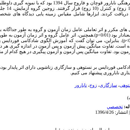
دریافت کردند. ابزارها شامل مقیاس زمینه یابی دیدگاه های شخ
یری های مکرر و اثر تعاملی عامل زمان آزمون و گروه به طور جداگانه ب
وابسته (نستوهی و سازگاری زناشویی) معنادار بود (0/01>p).همچنین، اثر عامل گروه و اثر زم
متغیرهای وابسته معنادار می باشد (0/01>p). بنابراین، می توان گفت که آموزش الگوی شادکام
 است. تفاوت میانگین پیش آزمون و پس آزمون در اندازه گیری هر دو 
 نفع پس آزمون بود. تفاوت میانگین پس آزمون و آزمون پیگیری در هیچ کدام از 
دکامی فوردایس بر نستوهی و سازگاری زناشویی دارای اثر پایدار بود،
تاری ناباروری پیشنهاد می کنیم.
توهی
،
سازگاری
،
زوج
،
نابارور
له:
تخصصي
ارسال پیام به نویسنده مسئول