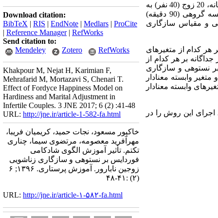
روش کار: جامعه آماری شامل زوجین فرهنگی نابارور قوچان و فاروج سال 1394 بود که با نمونه گیری داوطلبانه، 20 زوج (40 نفر) به
صورت تصادفی در دو گروه آزمایش (10 زوج) و کنترل (10 زوج) قرار گرفتند. زوجین گروه آزمایش، 14 جلسه گروهی (90 دقیقه)
Download citation:
صی و مقیاس سازگاری
BibTeX
|
RIS
|
EndNote
|
Medlars
|
ProCite
|
Reference Manager
|
RefWorks
Send citation to:
ر هر کدام از متغیرهای
Mendeley
Zotero
RefWorks
ان آزمون به طور جداگانه بر هر کدام از
ی فوردایس بر نستوهی و سازگاری
Khakpour M, Nejat H, Karimian F,
متغیر وابسته معنادار
Mehrafarid M, Mortazavi S, Chenari T.
متغیرهای وابسته معنادار
Effect of Fordyce Happiness Model on
Hardiness and Marital Adjustment in
Infertile Couples. 3 JNE 2017; 6 (2) :41-48
 اجرای این روش را در
URL:
http://jne.ir/article-1-582-fa.html
خاکپور مسعود، نجات حمید، کریمیان فریبا،
مهرآفرید معصومه، مرتضوی سیما، چناری
تکتم. تأثیر آموزش الگوی شادکامی
فوردایس بر نستوهی و سازگاری زناشویی
زوجین نابارور. آموزش پرستاری. ۱۳۹۶; ۶
(۲) :۴۱-۴۸
URL:
http://jne.ir/article-۱-۵۸۲-fa.html