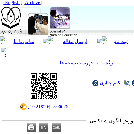
[ English ]
]
Archive
[
برگشت به فهرست نسخه ها
،
تکتم چناری
‎ 10.21859/jne-06026
آموزش الگوی شادکامی