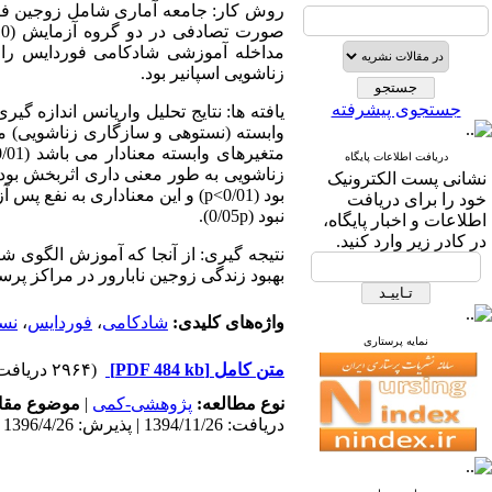
مداخله آموزشی شادکامی فوردایس را 
زناشویی اسپانیر بود.
جستجوی پیشرفته
یافته ها: نتایج تحلیل واریانس اندازه گ
دریافت اطلاعات پایگاه
زناشویی به طور معنی داری اثربخش بوده
نشانی پست الکترونیک
بود (0/01>p) و این معناداری به
خود را برای دریافت
نبود (0/05
p).
اطلاعات و اخبار پایگاه،
در کادر زیر وارد کنید.
نتیجه گیری: از آنجا که آموزش الگوی شا
بهبود زندگی زوجین نابارور در مراکز پرس
واژه‌های کلیدی:
شادکامی
،
فوردایس
،
نس
نمایه پرستاری
متن کامل
[PDF 484 kb]
(۲۹۶۴ دریافت)
نوع مطالعه:
پژوهشی-کمی
|
موضوع مقا
دریافت: 1394/11/26 | پذیرش: 1396/4/26 | انتشار: 1396/4/26