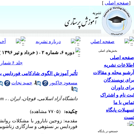
[
صفحه اصلی
]
بخش‌های اصلی
دوره ۶، شماره ۲ - ( خرداد و تیر ۱۳۹۶ )
صفحه اصلی
جلد ۶ شماره ۲ صفحات ۴۸-۴۱
اطلاعات نشریه
آرشیو مجله و مقالات
تأثیر آموزش الگوی شادکامی فوردایس بر
برای نویسندگان
مسعود خاکپور
،
حمید نجات
برای داوران
ثبت نام و اشتراک
دانشگاه آزاد اسلامی، قوچان، ایران . ،
om
تماس با ما
تسهیلات پایگاه
چکیده:
(۷۷۰۵ مشاهده)
تست
مقدمه: زوجین نابارور با مشکلات روان
فوردایس بر نستوهی و سازگاری زناشویی 
جستجو در پایگاه