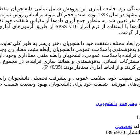
گی بود. جامعه آماری این پژوهش شامل تمامی دانشجویان مقط
پرستاری و مامایی دانشگاه علوم پزشکی مشهد در سال 1393 بوده است. حجم کل نمونه بر 
ده‌ها با استفاده از نرم افزار
SPSS v.16
از طریق آزمون‌های آمار
رار گرفت.
ین ابعاد مختلف شفقت خود دانشجویان دختر و پسر به طور کلی تفاو
د و به‌هوشمندی با سلامت عمومی دانشجویان رابطه مثبت معناداری وجود
زاینده با سلامت عمومی دانشجویان رابطه منفی معناداری وجود دارد (/01
ند و از لحاظ آماری معنادار بودند (0/05>
P
).
ین شفقت خود، سلامت عمومی و پیشرفت تحصیلی دانشجویان رابطه و
 دوره‌های آموزشی شفقت خود برای دانشجویان، بهبود وضعیت شفقت 
،
پیشرفت
،
دانشجویان
له:
تخصصي