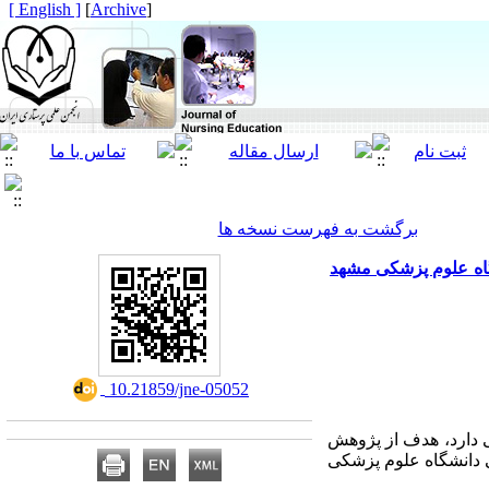
[ English ]
]
Archive
[
برگشت به فهرست نسخه ها
اه علوم پزشکی مشهد
‎ 10.21859/jne-05052
ی دارد، هدف از پژوهش
دانشگاه علوم پزشکی