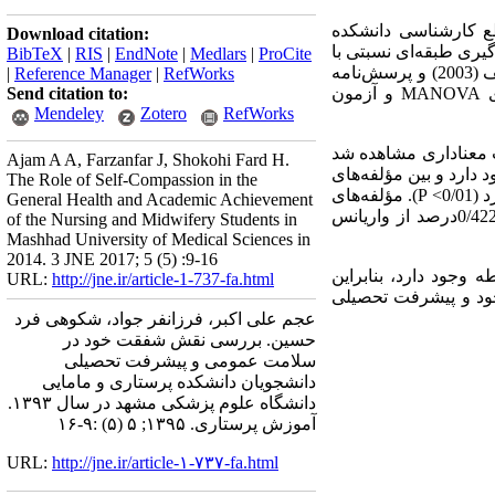
ع کارشناسی دانشکده
Download citation:
اساس روش نمونه‌گیری طبقه‌ای نسبتی با
BibTeX
|
RIS
|
EndNote
|
Medlars
|
ProCite
استفاده از جدول گرجسی و مورگان، 250 نفر تعیین شد. به منظور جمع آوری داده‌ها از مقیاس شفقت خود نف (2003) و پرسش‌نامه
|
Reference Manager
|
RefWorks
ی
MANOVA
و آزمون
Send citation to:
Mendeley
Zotero
RefWorks
ت معناداری مشاهده شد
Ajam A A, Farzanfar J, Shokohi Fard H.
 دارد و بین مؤلفه‌های
The Role of Self-Compassion in the
0>
P
). مؤلفه‌های
General Health and Academic Achievement
مهربانی با خود، قضاوت در مورد خود، مشترکات انسانی، به‌هوشمندی و همانند سازی فزاینده، در مجموع 0/422درصد از واریانس
of the Nursing and Midwifery Students in
Mashhad University of Medical Sciences in
2014. 3 JNE 2017; 5 (5) :9-16
جود دارد، بنابراین
URL:
http://jne.ir/article-1-737-fa.html
خود و پیشرفت تحصیلی
عجم علی اکبر، فرزانفر جواد، شکوهی فرد
حسین. بررسی نقش شفقت خود در
سلامت عمومی و پیشرفت تحصیلی
دانشجویان دانشکده پرستاری و مامایی
دانشگاه علوم پزشکی مشهد در سال ۱۳۹۳.
آموزش پرستاری. ۱۳۹۵; ۵ (۵) :۹-۱۶
URL:
http://jne.ir/article-۱-۷۳۷-fa.html