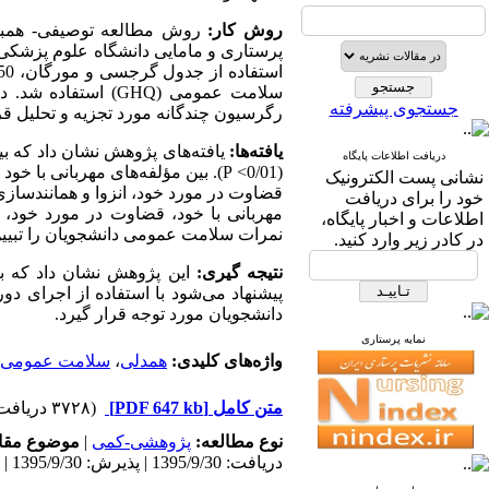
روش کار:
روش مطالعه توصیفی- همبست
سلامت عمومی (
GHQ
) استفاده شد. دا
جستجوی پیشرفته
رگرسیون چندگانه مورد تجزیه و تحلیل ق
یافته‌ها:
یافته‌های پژوهش نشان داد که ب
دریافت اطلاعات پایگاه
(0/01>
P
). بین مؤلفه‌های مهربانی با خو
نشانی پست الکترونیک
قضاوت در مورد خود، انزوا و همانندسازی ف
خود را برای دریافت
اطلاعات و اخبار پایگاه،
نمرات سلامت عمومی دانشجویان را تبیین کرد
در کادر زیر وارد کنید.
نتیجه گیری:
این پژوهش نشان داد که ب
پیشنهاد می‌شود با استفاده از اجرای
دانشجویان مورد توجه قرار گیرد.
نمایه پرستاری
واژه‌های کلیدی:
همدلی
،
سلامت عمومی
متن کامل
[PDF 647 kb]
(۳۷۲۸ دریافت)
نوع مطالعه:
پژوهشی-کمی
|
موضوع مقا
دریافت: 1395/9/30 | پذیرش: 1395/9/30 | انتشار: 1395/9/30