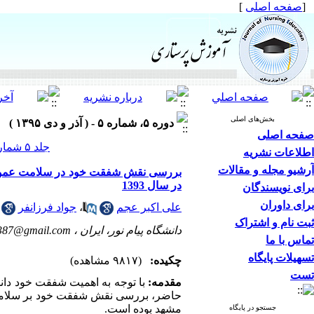
[
صفحه اصلی
]
بخش‌های اصلی
دوره ۵، شماره ۵ - ( آذر و دی ۱۳۹۵ )
صفحه اصلی
جلد ۵ شماره ۵ صفحات ۱۶-۹
اطلاعات نشریه
آرشیو مجله و مقالات
بررسی نقش شفقت خود در سلامت عمومی
در سال 1393
برای نویسندگان
برای داوران
علی اکبر عجم
،
جواد فرزانفر
ثبت نام و اشتراک
دانشگاه پیام نور، ایران ،
1387@gmail.com
تماس با ما
تسهیلات پایگاه
چکیده:
(۹۸۱۷ مشاهده)
تست
مقدمه:
با توجه به اهمیت شفقت خود دان
حاضر، بررسی نقش شفقت خود بر سلامت 
مشهد بوده است.
جستجو در پایگاه