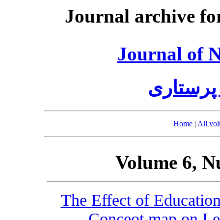
Journal archive fo
Journal of 
پرستاری
Home
|
All vo
Volume 6, N
The Effect of Education
Conceot map on Lea