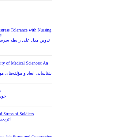
stress Tolerance with Nursing
e
تدوین مدل علی رابطه سرسخت
ty of Medical Sciences: An
شناسایی ابعاد و مؤلفه‌های)
w
خودم
 Stress of Soldiers
اثربخش
 on Job Stress and Compassion