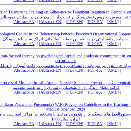
ct of Telenursing Training on Adherence to Treatment Regimen in Hemodialysis
تأثیر آموزش به روش تله‌نرسینگ بر تبعیت از رژیم‌درمانی در بیماران همودیالیز
|
[Abstract-FA]
|
[Abstract-EN]
|
[PDF-EN]
|
[PDF-FA]
|
[XML]
|
hological Capital in the Relationship between Perceived Organizational Suppo
 سرمایه روانشناختی در رابطه بین حمایت سازمانی ادراک شده با فرسودگی ش
|
[Abstract-FA]
|
[Abstract-EN]
|
[PDF-EN]
|
[PDF-FA]
|
[XML]
|
lution-focused therapy on psychological capital and academic commitment in st
performance
راه حل محور بر سرمایه روانشناختی و تعهد تحصیلی در دانش‌آموزان با عملکر
|
[Abstract-FA]
|
[Abstract-EN]
|
[PDF-EN]
|
[PDF-FA]
|
[XML]
|
Process of Meaning in Life Among Nursing Students: Presenting a Conceptua
فرایند معنای زندگی در دانشجویان پرستاری: ارائه نقشه مفهومی
|
[Abstract-FA]
|
[Abstract-EN]
|
[PDF-EN]
|
[PDF-FA]
|
[XML]
|
Ventilator-Associated Pneumonia (VAP) Prevention Guidelines in the Teaching Ho
Medical Sciences, 2024
 دستورالعمل‌های پیشگیری از پنومونی مرتبط با ونتیلاتور در مراکز آموزشی د
ایران، سال 1403
|
[Abstract-FA]
|
[Abstract-EN]
|
[PDF-EN]
|
[PDF-FA]
|
[XML]
|