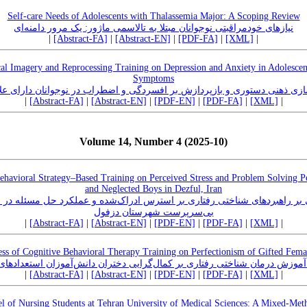
Self-care Needs of Adolescents with Thalassemia Major: A Scoping Review
نیازهای خودمراقبتی نوجوانان مبتلا به تالاسمی ماژور: یک مرور دامنه‌ای
|
[Abstract-FA]
|
[Abstract-EN]
|
[PDF-FA]
|
[XML]
|
al Imagery and Reprocessing Training on Depression and Anxiety in Adolescent
Symptoms
ی ذهنی دستوری و بازپردازش بر افسردگی و اضطراب در نوجوانان دارای عل
|
[Abstract-FA]
|
[Abstract-EN]
|
[PDF-EN]
|
[PDF-FA]
|
[XML]
|
Volume 14, Number 4 (2025-10)
 Behavioral Strategy–Based Training on Perceived Stress and Problem Solving
and Neglected Boys in Dezful, Iran
بر راهبردهای شناختی رفتاری بر استرس ادراک‌شده و عملکرد حل مسئله در 
بی‌سرپرست شهرستان دزفول
|
[Abstract-FA]
|
[Abstract-EN]
|
[PDF-EN]
|
[PDF-FA]
|
[XML]
|
ess of Cognitive Behavioral Therapy Training on Perfectionism of Gifted Fema
موزش درمان شناختی رفتاری بر کمال‌گرایی دختران دانش‌آموزان استعدادها
|
[Abstract-FA]
|
[Abstract-EN]
|
[PDF-EN]
|
[PDF-FA]
|
[XML]
|
 of Nursing Students at Tehran University of Medical Sciences: A Mixed-Meth