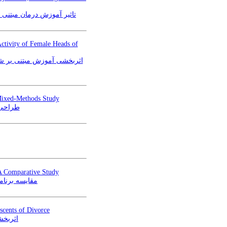
تاثیر آموزش درمان مبتنی 
ctivity of Female Heads of
اثربخشی آموزش مبتنی بر شفق
 Mixed-Methods Study
طراحی 
 A Comparative Study
مقایسه برنام
escents of Divorce
اثربخش