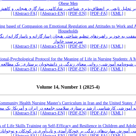
Obese Men
بر تحلیل تابعی بر انعطاف‌پذیری شناختی، شادکامی، سازگاری هیجانی و کاهش 
|
[Abstract-FA]
|
[Abstract-EN]
|
[PDF-EN]
|
[PDF-FA]
|
[XML]
|
ning based of Compassion on Emotional Regulation and Attitudes to Work and A
Households
ت به خود بر راهبردهای تنظیم شناختی هیجان (سازگارانه و ناسازگارانه)، نگر
سرپرست خانوار
|
[Abstract-FA]
|
[Abstract-EN]
|
[PDF-EN]
|
[PDF-FA]
|
[XML]
|
ional-Psychological Protocol for the Meaning of Life in Nursing Students: A
شیوه‌نامه آموزشی- روانی معنای زندگی در دانشجویان پرستاری: یک مطالعه آ
|
[Abstract-FA]
|
[Abstract-EN]
|
[PDF-EN]
|
[PDF-FA]
|
[XML]
|
Volume 14, Number 1 (2025-4)
ommunity Health Nursing Master's Curriculum in Iran and the United States:
ه آموزشی کارشناسی ارشد پرستاری سلامت جامعه در ایران و آمریکا: یک مط
|
[Abstract-FA]
|
[Abstract-EN]
|
[PDF-EN]
|
[PDF-FA]
|
[XML]
|
 of Life Skills Training on Self-Efficacy and Resilience in Children and Adol
ی آموزش مهارت‌های زندگی بر خودکارآمدی و تاب‌آوری در کودکان و نوجوانان
|
[Abstract-FA]
|
[Abstract-EN]
|
[PDF-EN]
|
[PDF-FA]
|
[XML]
|