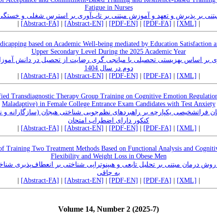
Fatigue in Nurses
نی بر پذیرش و تعهد و آموزش مبتنی بر تاب‌آوری بر استرس شغلی و خستگ
|
[Abstract-FA]
|
[Abstract-EN]
|
[PDF-EN]
|
[PDF-FA]
|
[XML]
|
ndicapping based on Academic Well-being mediated by Education Satisfaction 
Upper Secondary Level During the 2025 Academic Year
ی بر اساس بهزیستی تحصیلی با میانجی گری رضایت از تحصیل در دانش آموز
دوم در سال 1404
|
[Abstract-FA]
|
[Abstract-EN]
|
[PDF-EN]
|
[PDF-FA]
|
[XML]
|
fied Transdiagnostic Therapy Group Training on Cognitive Emotion Regulation
Maladaptive) in Female College Entrance Exam Candidates with Test Anxiety
راتشخیصی یکپارچه بر راهبردهای نظم‌جویی شناختی هیجان (سازگارانه و ناس
کنکور دارای اضطراب امتحان
|
[Abstract-FA]
|
[Abstract-EN]
|
[PDF-EN]
|
[PDF-FA]
|
[XML]
|
of Training Two Treatment Methods Based on Functional Analysis and Cognit
Flexibility and Weight Loss in Obese Men
ش درمان مبتنی بر تحلیل تابعی و هیپنوتراپی شناختی بر انعطاف‌پذیری شناخ
به چاقی
|
[Abstract-FA]
|
[Abstract-EN]
|
[PDF-EN]
|
[PDF-FA]
|
[XML]
|
Volume 14, Number 2 (2025-7)