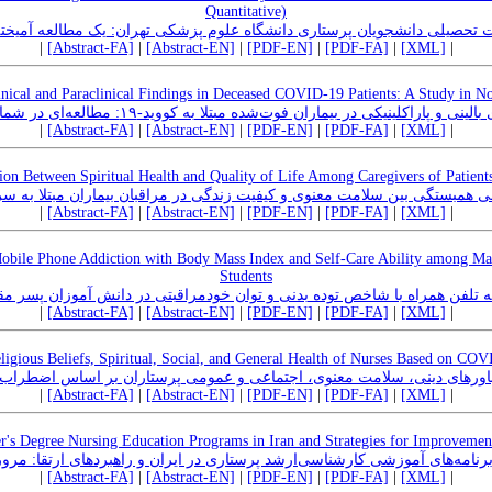
Quantitative)
 تحصیلی دانشجویان پرستاری دانشگاه علوم پزشکی تهران: یک مطالعه آمیخ
|
[Abstract-FA]
|
[Abstract-EN]
|
[PDF-EN]
|
[PDF-FA]
|
[XML]
|
inical and Paraclinical Findings in Deceased COVID-19 Patients: A Study in No
ی و پاراکلینیکی در بیماران فوت‌شده مبتلا به کووید-۱۹: مطالعه‌ای در شمال شرق ایران
|
[Abstract-FA]
|
[Abstract-EN]
|
[PDF-EN]
|
[PDF-FA]
|
[XML]
|
ion Between Spiritual Health and Quality of Life Among Caregivers of Patient
 همبستگی بین سلامت معنوی و کیفیت زندگی در مراقبان بیماران مبتلا به س
|
[Abstract-FA]
|
[Abstract-EN]
|
[PDF-EN]
|
[PDF-FA]
|
[XML]
|
obile Phone Addiction with Body Mass Index and Self‑Care Ability among M
Students
د به تلفن همراه با شاخص توده بدنی و توان خودمراقبتی در دانش آموزان پسر 
|
[Abstract-FA]
|
[Abstract-EN]
|
[PDF-EN]
|
[PDF-FA]
|
[XML]
|
ligious Beliefs, Spiritual, Social, and General Health of Nurses Based on CO
باورهای دینی، سلامت معنوی، اجتماعی و عمومی پرستاران بر اساس اضطراب کو
|
[Abstract-FA]
|
[Abstract-EN]
|
[PDF-EN]
|
[PDF-FA]
|
[XML]
|
r's Degree Nursing Education Programs in Iran and Strategies for Improvemen
برنامه‌های آموزشی کارشناسی‌ارشد پرستاری در ایران و راهبردهای ارتقا: مرو
|
[Abstract-FA]
|
[Abstract-EN]
|
[PDF-EN]
|
[PDF-FA]
|
[XML]
|