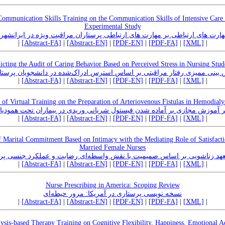
Communication Skills Training on the Communication Skills of Intensive Care 
Experimental Study
ارت های ارتباطی بر مهارت های ارتباطی پرستاران مراقبت ویژه در ایرانشهر:
|
[Abstract-FA]
|
[Abstract-EN]
|
[PDF-EN]
|
[PDF-FA]
|
[XML]
|
icting the Audit of Caring Behavior Based on Perceived Stress in Nursing Stud
 بینی ممیزی رفتار مراقبتی بر اساس استرس ادراک‌شده در دانشجویان پرستا
|
[Abstract-FA]
|
[Abstract-EN]
|
[PDF-EN]
|
[PDF-FA]
|
[XML]
|
 of Virtual Training on the Preparation of Arteriovenous Fistulas in Hemodialys
یر آموزش مجازی بر آماده شدن فیستول شریانی وریدی در بیماران تحت همودیال
|
[Abstract-FA]
|
[Abstract-EN]
|
[PDF-EN]
|
[PDF-FA]
|
[XML]
|
 Marital Commitment Based on Intimacy with the Mediating Role of Satisfact
Married Female Nurses
عهد زناشویی بر اساس صمیمیت با نقش واسطه‌ای رضایت و عملکرد جنسی پرس
|
[Abstract-FA]
|
[Abstract-EN]
|
[PDF-EN]
|
[PDF-FA]
|
[XML]
|
Nurse Prescribing in America: Scoping Review
نسخه نویسی پرستاری در آمریکا: مرور حیطه‌ای
|
[Abstract-FA]
|
[Abstract-EN]
|
[PDF-EN]
|
[PDF-FA]
|
[XML]
|
lysis-based Therapy Training on Cognitive Flexibility, Happiness, Emotional A