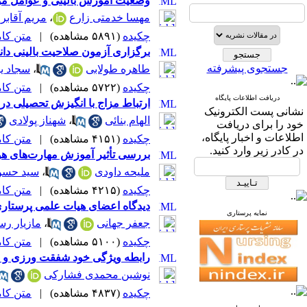
وضعیت آموزش بالینی و عوامل موثر ب
مهسا خدمتی زارع
،
مریم آقابر
چکیده
(۵۸۹۱ مشاهده)
|
متن کامل 
برگزاری آزمون صلاحیت بالینی دانشجویا
جستجوی پیشرفته
طاهره طولابی
،
سجاد ی
چکیده
(۵۷۲۲ مشاهده)
|
متن کامل 
دریافت اطلاعات پایگاه
ارتباط مزاج با انگیزش تحصیلی در
نشانی پست الکترونیک
الهام بنائی
،
شهناز پولادی
خود را برای دریافت
اطلاعات و اخبار پایگاه،
چکیده
(۴۱۵۱ مشاهده)
|
متن کامل 
در کادر زیر وارد کنید.
بررسی تأثیر آموزش مهارت‌های هو
ملیحه داودی
،
سید حسن 
چکیده
(۴۲۱۵ مشاهده)
|
متن کامل 
دیدگاه اعضای هیات علمی پرستاری
نمایه پرستاری
جعفر جهانی
،
مازیار ر
چکیده
(۵۱۰۰ مشاهده)
|
متن کامل 
رابطه ویژگی خود شفقت ورزی و مر
نوشین محمدی فشارکی
چکیده
(۴۸۳۷ مشاهده)
|
متن کامل 