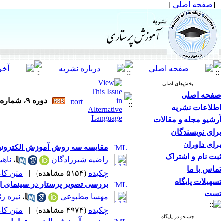
[
صفحه اصلی
]
بخش‌های اصلی
صفحه اصلی
دوره ۹، شماره ۵ - ( آذر و دی ۱۳۹۹ )
اطلاعات نشریه
آرشیو مجله و مقالات
برای نویسندگان
برای داوران
مقایسه سه روش آموزش الکترونیک
ثبت نام و اشتراک
راضیه شیرزادگان
،
ناهی
تماس با ما
چکیده
(۵۱۵۴ مشاهده)
|
متن کامل 
تسهیلات پایگاه
بررسی تصویر پرستار در سینمای ای
تست
مهسا مطبوعی
،
نیره رئ
چکیده
(۴۹۷۴ مشاهده)
|
متن کامل 
جستجو در پایگاه