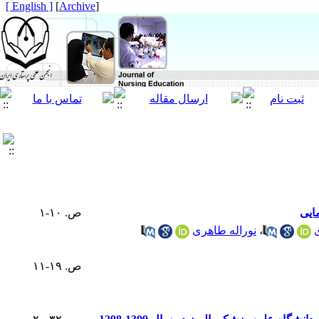
[ English ]
]
Archive
[
ایی
ص. ۱۰-۱
،
نوراله طاهری
ص. ۱۹-۱۱