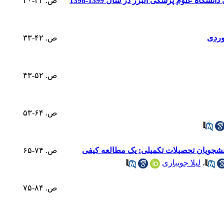
ه علوم پزشکی البرز در سال 1399-1398
ص. ۳۲-۲۰
ص. ۴۲-۳۳
ص. ۵۲-۴۳
ص. ۶۴-۵۳
نشجویان تحصیلات تکمیلی: یک مطالعه کیفی
ص. ۷۴-۶۵
،
لیلا جویباری
ص. ۸۴-۷۵