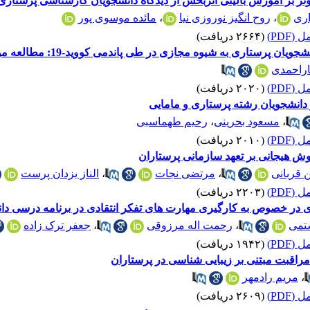
ر آموزش بالینی اثربخش از دیدگاه دانشجویان کارشناسی پرستاری دانشگا
اری
،
روح انگیز نوروزی نیا
،
مائده موسوی پور
(PDF)
(۲۶۶۴ دریافت)
ن پرستاری به شیوه مجازی در طی پاندمی کووید-19: مطالعه موردی
اراحمدی
(PDF)
(۲۰۲۰ دریافت)
 دانشجویان رشته پرستاری و مامایی
،
مسعود بحرینی
،
رحیم طهماسبی
(PDF)
(۲۰۱۰ دریافت)
ش هیجانی بر تعهد سازمانی پرستاران
قربانی
،
مرتضی نجات
،
الناز یزدان پرست
(PDF)
(۲۲۰۳ دریافت)
 در خصوص به کارگیری مهارت های تفکر انتقادی در برنامه درسی دا
ستمی
،
رحمت اله مرزوقی
،
جعفر ترک زاده
(PDF)
(۱۹۴۲ دریافت)
اقبت مبتنی بر زیبایی شناسی در پرستاران
،
مریم رادمهر
(PDF)
(۲۶۰۹ دریافت)